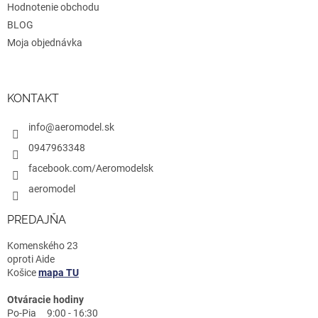
s
Hodnotenie obchodu
u
BLOG
Moja objednávka
KONTAKT
info@aeromodel.sk
0947963348
facebook.com/Aeromodelsk
aeromodel
PREDAJŇA
Komenského 23
oproti Aide
Košice
mapa TU
Otváracie hodiny
Po-Pia 9:00 - 16:30