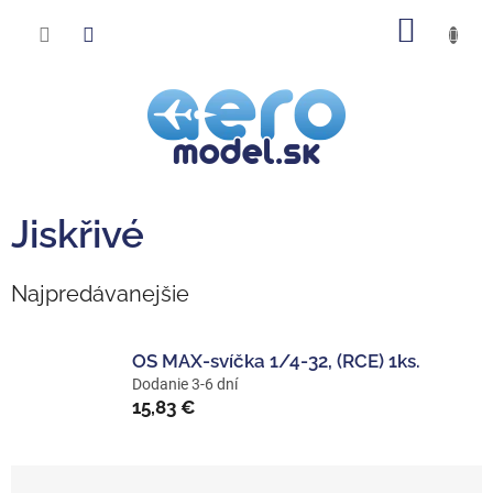
Prejsť
NÁKU
na
obsah
KOŠÍK
Jiskřivé
Najpredávanejšie
OS MAX-svíčka 1/4-32, (RCE) 1ks.
Dodanie 3-6 dní
15,83 €
R