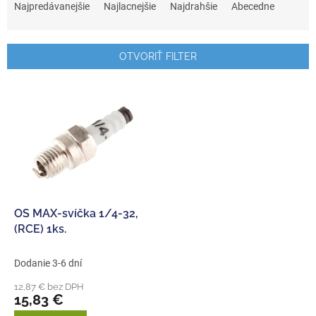
a
Najpredávanejšie
Najlacnejšie
Najdrahšie
Abecedne
d
e
n
OTVORIŤ FILTER
i
e
V
p
ý
r
p
o
i
d
s
u
p
k
r
t
o
o
d
OS MAX-svíčka 1/4-32,
v
u
(RCE) 1ks.
k
t
Dodanie 3-6 dní
o
12,87 € bez DPH
v
15,83 €