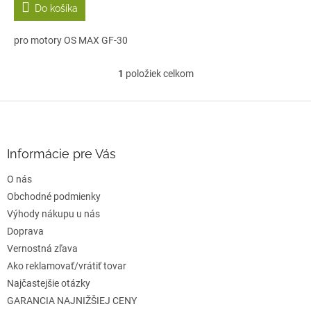
Do košíka
pro motory OS MAX GF-30
1
položiek celkom
O
v
l
Z
á
á
d
p
a
ä
Informácie pre Vás
c
t
i
O nás
i
e
e
Obchodné podmienky
p
r
Výhody nákupu u nás
v
Doprava
k
Vernostná zľava
y
v
Ako reklamovať/vrátiť tovar
ý
Najčastejšie otázky
p
GARANCIA NAJNIŽŠIEJ CENY
i