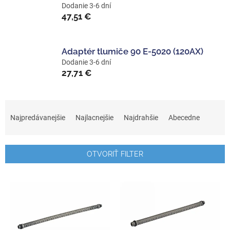
Dodanie 3-6 dní
47,51 €
Adaptér tlumiče 90 E-5020 (120AX)
Dodanie 3-6 dní
27,71 €
R
a
Najpredávanejšie
Najlacnejšie
Najdrahšie
Abecedne
d
e
n
OTVORIŤ FILTER
i
e
V
p
ý
r
p
o
i
d
s
u