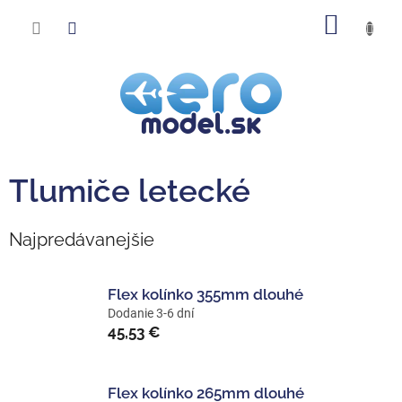
Prejsť
NÁKU
na
obsah
KOŠÍK
Tlumiče letecké
Najpredávanejšie
Flex kolínko 355mm dlouhé
Dodanie 3-6 dní
45,53 €
Flex kolínko 265mm dlouhé