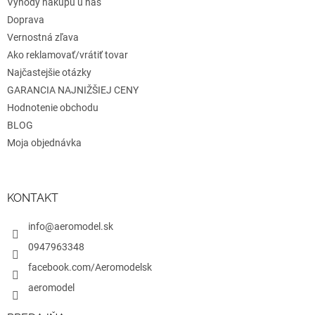
Výhody nákupu u nás
v
Doprava
k
Vernostná zľava
y
v
Ako reklamovať/vrátiť tovar
ý
Najčastejšie otázky
p
GARANCIA NAJNIŽŠIEJ CENY
i
s
Hodnotenie obchodu
u
BLOG
Moja objednávka
KONTAKT
info@aeromodel.sk
0947963348
facebook.com/Aeromodelsk
aeromodel