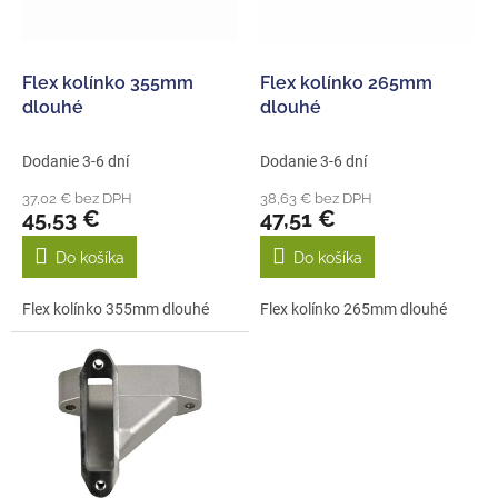
p
k
r
t
o
o
d
Flex kolínko 355mm
Flex kolínko 265mm
v
u
dlouhé
dlouhé
k
t
Dodanie 3-6 dní
Dodanie 3-6 dní
o
37,02 € bez DPH
38,63 € bez DPH
v
45,53 €
47,51 €
Do košíka
Do košíka
Flex kolínko 355mm dlouhé
Flex kolínko 265mm dlouhé