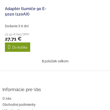
Adaptér tlumiče 90 E-
5020 (120AX)
Dodanie 3-6 dní
22,53 € bez DPH
27,71 €
Do košíka
3
položiek celkom
O
v
l
Z
á
á
d
p
a
ä
Informácie pre Vás
c
t
i
O nás
i
e
e
Obchodné podmienky
p
r