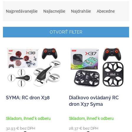
R
a
Najpredávanejšie
Najlacnejšie
Najdrahšie
Abecedne
d
e
n
OTVORIŤ FILTER
i
e
V
p
ý
r
p
o
i
d
s
u
p
k
r
t
o
o
d
SYMA: RC dron X38
Diaľkovo ovládaný RC
v
u
dron X37 Syma
k
t
Skladom, ihneď k odberu
Skladom, ihneď k odberu
o
32,93 € bez DPH
28,37 € bez DPH
v