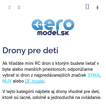
Prejsť
NÁKU
na
obsah
KOŠÍK
Drony pre deti
Ak hľadáte mini RC dron s ktorým budete lietať v
byte alebo menších priestoroch, odporúčame
vybrať si dron z najpredávanejších značiek
SYMA
,
MJX
alebo
DF model
.
V tejto kategórii nájdete aj drony vhodné pre deti,
ktoré sú lacné, odolné a jednoduché na ovládanie.