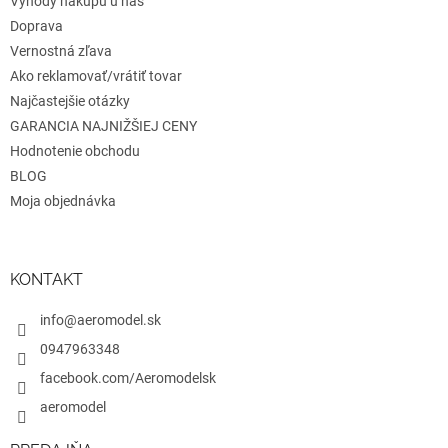
Výhody nákupu u nás
v
Doprava
k
Vernostná zľava
y
v
Ako reklamovať/vrátiť tovar
ý
Najčastejšie otázky
p
GARANCIA NAJNIŽŠIEJ CENY
i
s
Hodnotenie obchodu
u
BLOG
Moja objednávka
KONTAKT
info@aeromodel.sk
0947963348
facebook.com/Aeromodelsk
aeromodel