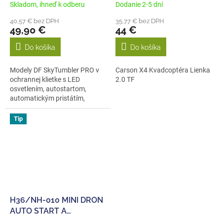
osvetlením, auto-štart
Skladom, ihneď k odberu
Dodanie 2-5 dní
40,57 € bez DPH
35,77 € bez DPH
49,90 €
44 €
Do košíka
Do košíka
Modely DF SkyTumbler PRO v
Carson X4 Kvadcoptéra Lienka
ochrannej klietke s LED
2.0 TF
osvetlením, autostartom,
automatickým pristátím,
barometrom. Je to...
Tip
H36/NH-010 MINI DRON
AUTO START A