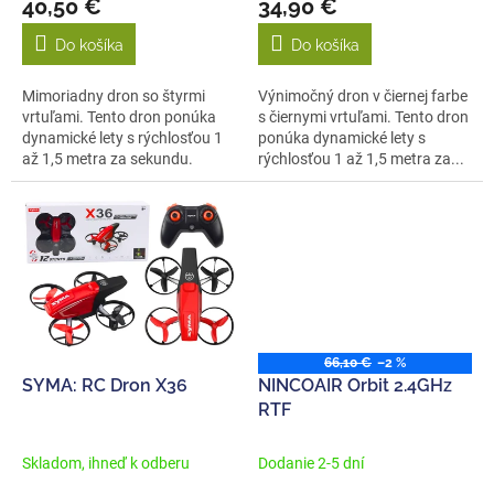
40,50 €
34,90 €
Do košíka
Do košíka
Mimoriadny dron so štyrmi
Výnimočný dron v čiernej farbe
vrtuľami. Tento dron ponúka
s čiernymi vrtuľami. Tento dron
dynamické lety s rýchlosťou 1
ponúka dynamické lety s
až 1,5 metra za sekundu.
rýchlosťou 1 až 1,5 metra za...
66,10 €
–2 %
SYMA: RC Dron X36
NINCOAIR Orbit 2.4GHz
RTF
Skladom, ihneď k odberu
Dodanie 2-5 dní