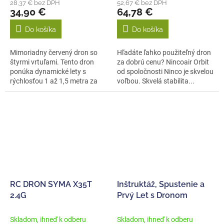
28,37 € bez DPH
52,67 € bez DPH
34,90 €
64,78 €
Do košíka
Do košíka
Mimoriadny červený dron so
Hľadáte ľahko použiteľný dron
štyrmi vrtuľami. Tento dron
za dobrú cenu? Nincoair Orbit
ponúka dynamické lety s
od spoločnosti Ninco je skvelou
rýchlosťou 1 až 1,5 metra za
voľbou. Skvelá stabilita...
sekundu.
RC DRON SYMA X35T
Inštruktáž, Spustenie a
2.4G
Prvý Let s Dronom
Skladom, ihneď k odberu
Skladom, ihneď k odberu