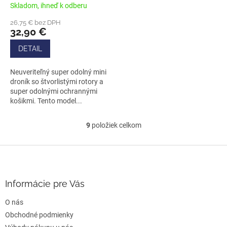
PRISTATIE, KOMPAS
Skladom, ihneď k odberu
Priemerné
hodnotenie
26,75 € bez DPH
produktu
32,90 €
je
5,0
DETAIL
z
5
Neuveriteľný super odolný mini
hviezdičiek.
droník so štvorlistými rotory a
super odolnými ochrannými
košikmi. Tento model...
9
položiek celkom
O
v
l
Z
á
á
d
p
a
ä
Informácie pre Vás
c
t
i
O nás
i
e
e
Obchodné podmienky
p
r