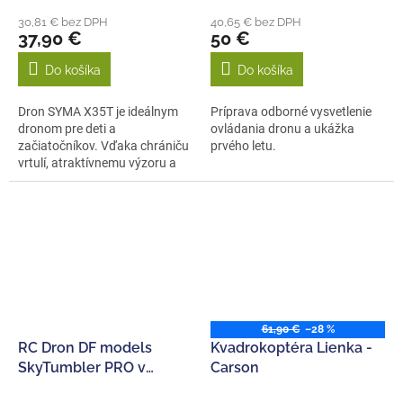
30,81 € bez DPH
40,65 € bez DPH
37,90 €
50 €
Do košíka
Do košíka
Dron SYMA X35T je ideálnym
Príprava odborné vysvetlenie
dronom pre deti a
ovládania dronu a ukážka
začiatočníkov. Vďaka chrániču
prvého letu.
vrtulí, atraktívnemu výzoru a
kaskadérskym...
61,90 €
–28 %
RC Dron DF models
Kvadrokoptéra Lienka -
SkyTumbler PRO v
Carson
ochrannej klietke s LED