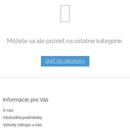
Môžete sa ale pozrieť na ostatné kategórie.
SPÄŤ DO OBCHODU
Z
á
p
ä
Informácie pre Vás
t
O nás
i
e
Obchodné podmienky
Výhody nákupu u nás