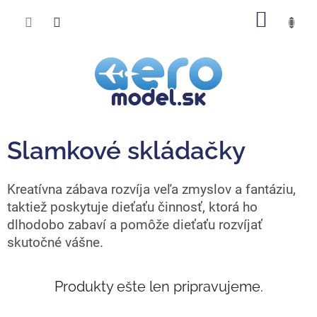
Prejsť
NÁKU
na
obsah
KOŠÍK
Slamkové skládačky
Kreatívna zábava rozvíja veľa zmyslov a fantáziu,
taktiež poskytuje dieťaťu činnosť, ktorá ho
dlhodobo zabaví a pomôže dieťaťu rozvíjať
skutočné vášne.
Produkty ešte len pripravujeme.