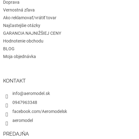
Doprava
Vernostná zľava
Ako reklamovať/vrátiť tovar
Najčastejšie otázky
GARANCIA NAJNIŽŠIEJ CENY
Hodnotenie obchodu
BLOG
Moja objednávka
KONTAKT
info@aeromodel.sk
0947963348
facebook.com/Aeromodelsk
aeromodel
PREDAJŇA