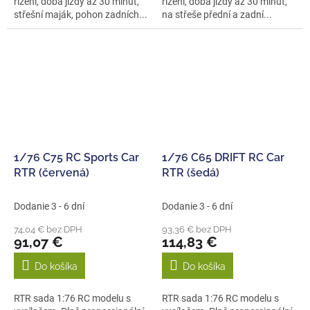
řízení, doba jízdy až 30 minut,
řízení, doba jízdy až 30 minut,
střešní maják, pohon zadních...
na střeše přední a zadní...
1/76 C75 RC Sports Car
1/76 C65 DRIFT RC Car
RTR (červená)
RTR (šedá)
Dodanie 3 - 6 dní
Dodanie 3 - 6 dní
74,04 € bez DPH
93,36 € bez DPH
91,07 €
114,83 €
Do košíka
Do košíka
RTR sada 1:76 RC modelu s
RTR sada 1:76 RC modelu s