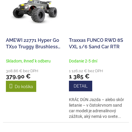
AMEWI 22771 Hyper Go
Traxxas FUNCO RWD 8S
TX10 Truggy Brushless
VXL 1/6 Sand Car RTR
1:10 RTR
Skladom, ihneď k odberu
Dodanie 2-5 dní
308,86 € bez DPH
1 126,02 € bez DPH
379,90 €
1 385 €
DETAIL
Do košíka
KRÁĽ DÚN Jazda – alebo skôr
lietanie – v čistokrvnom sand
car modeli je adrenalínový
zážitok, aký nemá vo svete...