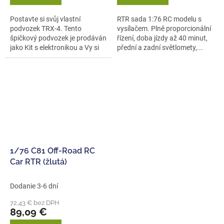
Postavte si svůj vlastní
RTR sada 1:76 RC modelu s
podvozek TRX-4. Tento
vysílačem. Plně proporcionální
špičkový podvozek je prodáván
řízení, doba jízdy až 40 minut,
jako Kit s elektronikou a Vy si
přední a zadní světlomety,...
ho...
1/76 C81 Off-Road RC
Car RTR (žlutá)
Dodanie 3-6 dní
72,43 € bez DPH
89,09 €