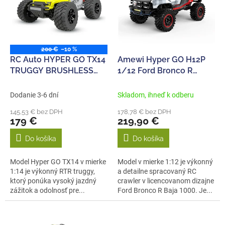
Akce
i
d
s
u
p
k
r
t
o
200 €
–10 %
o
d
RC Auto HYPER GO TX14
Amewi Hyper GO H12P
v
u
TRUGGY BRUSHLESS
1/12 Ford Bronco R
k
4WD 1/14 RTR
Crawler RTR
1:12 4WD
t
RTR – RC crawler s
Dodanie 3-6 dní
Skladom, ihneď k odberu
o
kovovým rámom
145,53 € bez DPH
178,78 € bez DPH
v
podvozku
179 €
219,90 €
Do košíka
Do košíka
Model Hyper GO TX14 v mierke
Model v mierke 1:12 je výkonný
1:14 je výkonný RTR truggy,
a detailne spracovaný RC
ktorý ponúka vysoký jazdný
crawler v licencovanom dizajne
zážitok a odolnosť pre...
Ford Bronco R Baja 1000. Je...