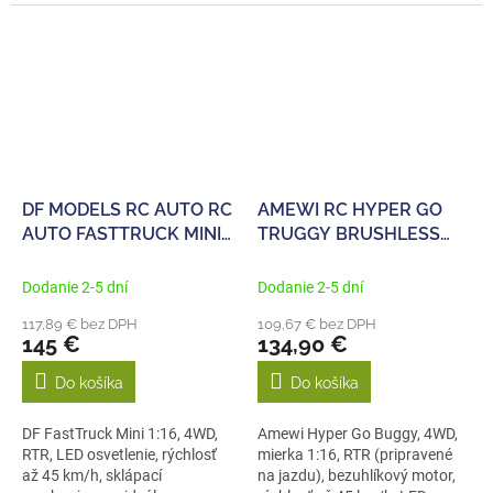
celokovovému...
DF MODELS RC AUTO RC
AMEWI RC HYPER GO
AUTO FASTTRUCK MINI
TRUGGY BRUSHLESS
1:16 4WD RTR
4WD 1:16 RTR,
ČIERNOČERVENÁ
Dodanie 2-5 dní
Dodanie 2-5 dní
117,89 € bez DPH
109,67 € bez DPH
145 €
134,90 €
Do košíka
Do košíka
DF FastTruck Mini 1:16, 4WD,
Amewi Hyper Go Buggy, 4WD,
RTR, LED osvetlenie, rýchlosť
mierka 1:16, RTR (pripravené
až 45 km/h, sklápací
na jazdu), bezuhlíkový motor,