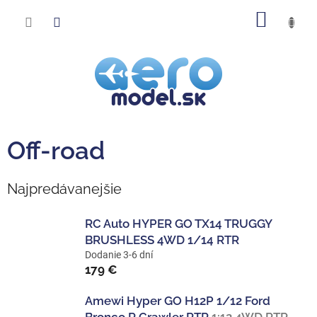
Prejsť
NÁKU
na
obsah
KOŠÍK
Off-road
Najpredávanejšie
RC Auto HYPER GO TX14 TRUGGY
BRUSHLESS 4WD 1/14 RTR
Dodanie 3-6 dní
179 €
Amewi Hyper GO H12P 1/12 Ford