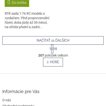
Do košíka
RTR sada 1:76 RC modelu s
vysílačem. Plně proporcionální
řízení, doba jízdy až 30 minut,
na střeše přední a zadní...
NAČÍTAŤ 21 ĎALŠÍCH
S
1
10
t
O
r
207
položiek celkom
v
á
l
HORE
n
á
k
o
d
v
Z
a
a
c
á
n
i
p
i
e
ä
e
Informácie pre Vás
p
t
r
O nás
i
v
Obchodné podmienky