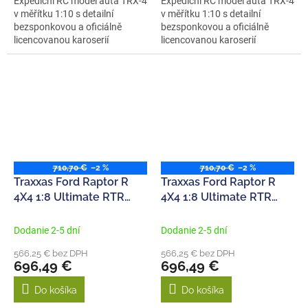
Expediční RC model auta TRX-4
Expediční RC model auta TRX-4
v měřítku 1:10 s detailní
v měřítku 1:10 s detailní
bezsponkovou a oficiálně
bezsponkovou a oficiálně
licencovanou karoserií
licencovanou karoserií
Nissan...
Nissan...
710,70 €
–2 %
710,70 €
–2 %
Traxxas Ford Raptor R
Traxxas Ford Raptor R
4X4 1:8 Ultimate RTR
4X4 1:8 Ultimate RTR
Fox2
Fox1
Dodanie 2-5 dní
Dodanie 2-5 dní
566,25 € bez DPH
566,25 € bez DPH
696,49 €
696,49 €
Do košíka
Do košíka