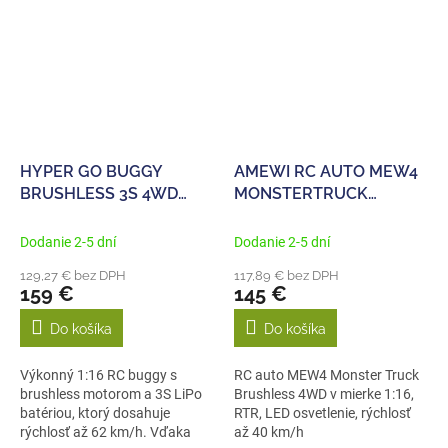
HYPER GO BUGGY
AMEWI RC AUTO MEW4
BRUSHLESS 3S 4WD
MONSTERTRUCK
1/16 RTR BLUE
BRUSHLESS 4WD 1:16
Dodanie 2-5 dní
Dodanie 2-5 dní
129,27 € bez DPH
117,89 € bez DPH
159 €
145 €
Do košíka
Do košíka
Výkonný 1:16 RC buggy s
RC auto MEW4 Monster Truck
brushless motorom a 3S LiPo
Brushless 4WD v mierke 1:16,
batériou, ktorý dosahuje
RTR, LED osvetlenie, rýchlosť
rýchlosť až 62 km/h. Vďaka
až 40 km/h