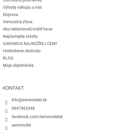
e
k
y
Výhody nákupu u nás
v
Doprava
ý
Vernostná zľava
p
i
Ako reklamovať/vrátiť tovar
s
Najčastejšie otázky
u
GARANCIA NAJNIŽŠIEJ CENY
Hodnotenie obchodu
BLOG
Moja objednávka
KONTAKT
info@aeromodel.sk
0947963348
facebook.com/Aeromodelsk
aeromodel