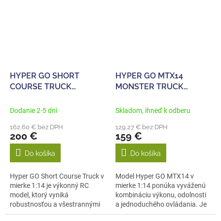
HYPER GO SHORT
HYPER GO MTX14
COURSE TRUCK
MONSTER TRUCK
BRUSHLESS 1/14 RTR
BRUSHLESS 4WD 1/14
RTR
Dodanie 2-5 dní
Skladom, ihneď k odberu
162,60 € bez DPH
129,27 € bez DPH
200 €
159 €
Do košíka
Do košíka
Hyper GO Short Course Truck v
Model Hyper GO MTX14 v
mierke 1:14 je výkonný RC
mierke 1:14 ponúka vyváženú
model, ktorý vyniká
kombináciu výkonu, odolnosti
robustnosťou a všestrannými
a jednoduchého ovládania. Je
jazdnými...
určený...