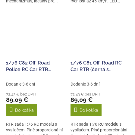
mechanizmus, ideálny pre...
rýchlosť až 45 km/h, LED...
1/76 C82 Off-Road
1/76 C81 Off-Road RC
Police RC Car RTR
Car RTR (černá s
(černá)
oranžovým pruhem)
Dodanie 3-6 dní
Dodanie 3-6 dní
72,43 € bez DPH
72,43 € bez DPH
89,09 €
89,09 €
Do košíka
Do košíka
RTR sada 1:76 RC modelu s
RTR sada 1:76 RC modelu s
vysílačem. Plně proporcionální
vysílačem. Plně proporcionální