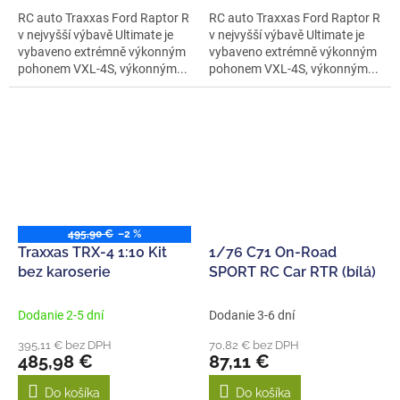
RC auto Traxxas Ford Raptor R
RC auto Traxxas Ford Raptor R
v nejvyšší výbavě Ultimate je
v nejvyšší výbavě Ultimate je
vybaveno extrémně výkonným
vybaveno extrémně výkonným
pohonem VXL-4S, výkonným...
pohonem VXL-4S, výkonným...
495,90 €
–2 %
Traxxas TRX-4 1:10 Kit
1/76 C71 On-Road
bez karoserie
SPORT RC Car RTR (bílá)
Dodanie 2-5 dní
Dodanie 3-6 dní
395,11 € bez DPH
70,82 € bez DPH
485,98 €
87,11 €
Do košíka
Do košíka