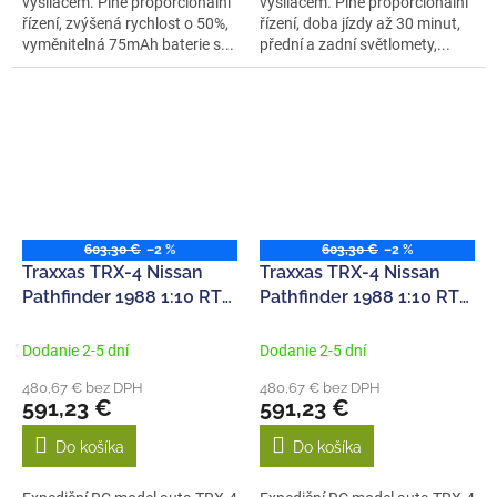
vysílačem. Plně proporcionální
vysílačem. Plně proporcionální
řízení, zvýšená rychlost o 50%,
řízení, doba jízdy až 30 minut,
vyměnitelná 75mAh baterie s...
přední a zadní světlomety,...
603,30 €
–2 %
603,30 €
–2 %
Traxxas TRX-4 Nissan
Traxxas TRX-4 Nissan
Pathfinder 1988 1:10 RTR
Pathfinder 1988 1:10 RTR
stříbrný
červený
Dodanie 2-5 dní
Dodanie 2-5 dní
480,67 € bez DPH
480,67 € bez DPH
591,23 €
591,23 €
Do košíka
Do košíka