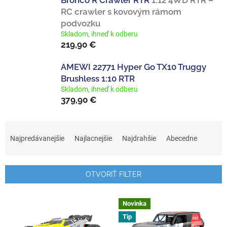
Bronco R Crawler RTR
1:12 4WD RTR –
RC crawler s kovovým rámom
podvozku
Skladom, ihneď k odberu
219,90 €
AMEWI 22771 Hyper Go TX10 Truggy
Brushless 1:10 RTR
Skladom, ihneď k odberu
379,90 €
R
a
Najpredávanejšie
Najlacnejšie
Najdrahšie
Abecedne
d
e
n
OTVORIŤ FILTER
i
e
V
p
Novinka
ý
r
Tip
p
o