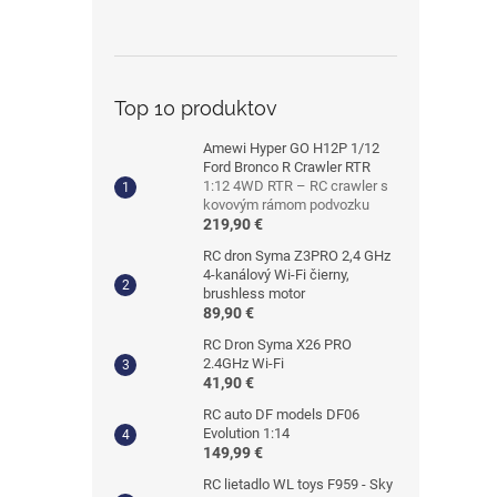
Top 10 produktov
Amewi Hyper GO H12P 1/12
Ford Bronco R Crawler RTR
1:12 4WD RTR – RC crawler s
kovovým rámom podvozku
219,90 €
RC dron Syma Z3PRO 2,4 GHz
4-kanálový Wi-Fi čierny,
brushless motor
89,90 €
RC Dron Syma X26 PRO
2.4GHz Wi-Fi
41,90 €
RC auto DF models DF06
Evolution 1:14
149,99 €
RC lietadlo WL toys F959 - Sky