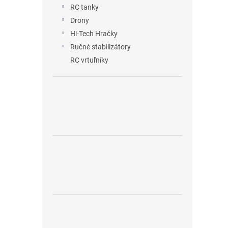
RC tanky
Drony
Hi-Tech Hračky
Ručné stabilizátory
RC vrtuľníky