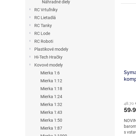
Náhradné diely
RC Vrtuľníky
RC Lietadlá
RC Tanky
RC Lode
RC Roboti
Plastikové modely
Hi-Tech Hračky
Kovové modely
Syma
Mierka 1:6
komp
Mierka 1:12
Mierka 1:18
Priem
Mierka 1:24
hodno
48,70
produ
Mierka 1:32
59,
je
Mierka 1:43
5,0
Mierka 1:50
NOVIN
z
barom
5
Mierka 1:87
s vst
hviezd