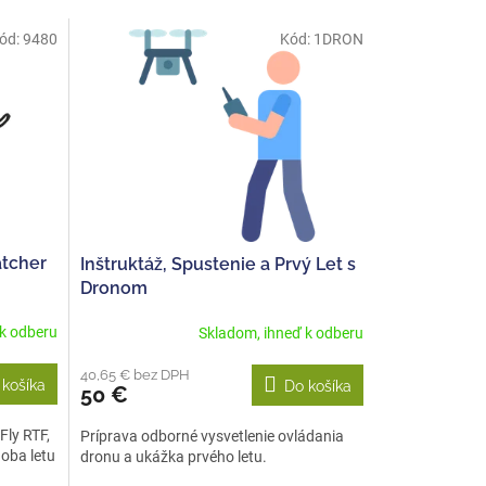
ód:
9480
Kód:
1DRON
tcher
Inštruktáž, Spustenie a Prvý Let s
Dronom
 k odberu
Skladom, ihneď k odberu
40,65 € bez DPH
 košíka
Do košíka
50 €
ly RTF,
Príprava odborné vysvetlenie ovládania
doba letu
dronu a ukážka prvého letu.