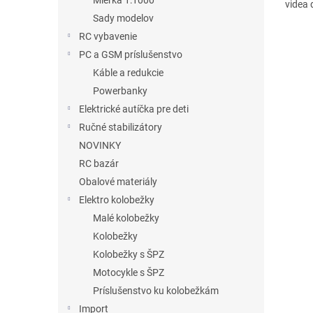
Mierka 1:1000
videa 
Sady modelov
RC vybavenie
PC a GSM príslušenstvo
Káble a redukcie
Powerbanky
Elektrické autíčka pre deti
Ručné stabilizátory
NOVINKY
RC bazár
Obalové materiály
Elektro kolobežky
Malé kolobežky
Kolobežky
Kolobežky s ŠPZ
Motocykle s ŠPZ
Príslušenstvo ku kolobežkám
Import