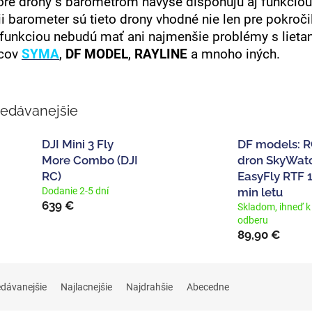
oré drony s barometrom navyše disponujú aj funkciou 
i barometer sú tieto drony vhodné nie len pre pokročil
 funkciou nebudú mať ani najmenšie problémy s lieta
bcov
SYMA
,
DF MODEL
,
RAYLINE
a mnoho iných.
redávanejšie
DJI Mini 3 Fly
DF models: 
More Combo (DJI
dron SkyWat
RC)
EasyFly RTF 
Dodanie 2-5 dní
min letu
639 €
Skladom, ihneď k
odberu
89,90 €
edávanejšie
Najlacnejšie
Najdrahšie
Abecedne