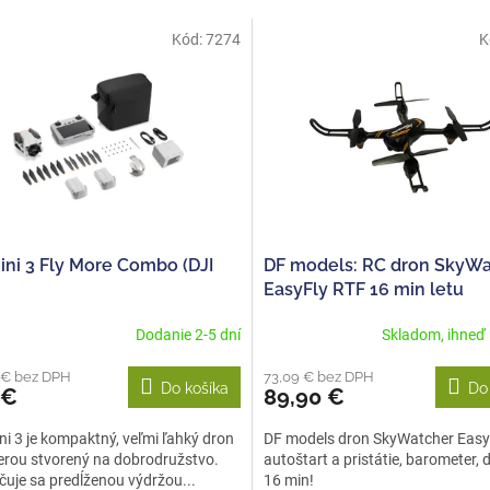
Kód:
7274
K
ini 3 Fly More Combo (DJI
DF models: RC dron SkyWa
EasyFly RTF 16 min letu
Dodanie 2-5 dní
Skladom, ihneď
 € bez DPH
73,09 € bez DPH
Do košíka
Do
 €
89,90 €
ni 3 je kompaktný, veľmi ľahký dron
DF models dron SkyWatcher EasyF
rou stvorený na dobrodružstvo.
autoštart a pristátie, barometer, 
uje sa predĺženou výdržou...
16 min!