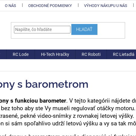
O NÁS
OBCHODNÉ PODMIENKY
VÝHODY NÁKUPU U NÁS
HĽADAŤ
y
RC Lode
Hi-Tech Hračky
RC Roboti
RC Lietadlá
ony s barometrom
ony s funkciou barometer
. V tejto kategórii nájdete 
 bez toho aby ste Vy museli regulovať otáčky motoru.
trasené, pekné video-snímky z rovnakej letovej výšky.
on si sám spoľahlivo udrží letovú výšku a vy sa tak mô