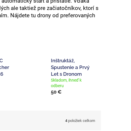
automatický štart a pristátie. Vďaka
ých ale taktiež pre začiatočníkov, ktorí s
ním. Nájdete tu drony od preferovaných
RC
Inštruktáž,
cher
Spustenie a Prvý
16
Let s Dronom
Skladom, ihneď k
odberu
50 €
4
položiek celkom