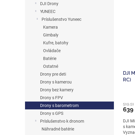
e
DJI Drony
V
n
YUNEEC
ý
i
Príslušenstvo Yuneec
p
e
i
Kamera
p
s
r
Gimbaly
p
o
Kufre, batohy
r
d
Ovládače
o
u
Batérie
d
k
Ostatné
u
t
DJI M
k
o
Drony pre deti
RC)
t
v
Drony s kamerou
o
Drony bez kamery
v
Drony s FPV
519,51
Drony s barometrom
639
Drony s GPS
DJI Mi
Príslušenstvo k dronom
s kame
Náhradné batérie
Vyznač