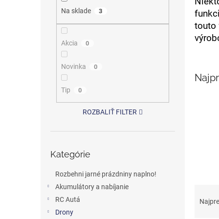
Niekt
Na sklade
3
funkci
touto
výro
Akcia
0
Novinka
0
Najp
Tip
0
ROZBALIŤ FILTER
Preskočiť
Kategórie
kategórie
Rozbehni jarné prázdniny naplno!
Akumulátory a nabíjanie
R
a
RC Autá
Najpr
d
Drony