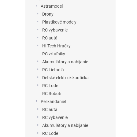
Astramodel
Drony
Plastikové modely
RC vybavenie
RC autá
Hi-Tech Hračky
RC vrtuľníky
Akumulátory a nabíjanie
RC Lietadlá
Detské elektrické autíčka
RC Lode
RC Roboti
Pelikandaniel
RC autá
RC vybavenie
Akumulátory a nabíjanie
RC Lode