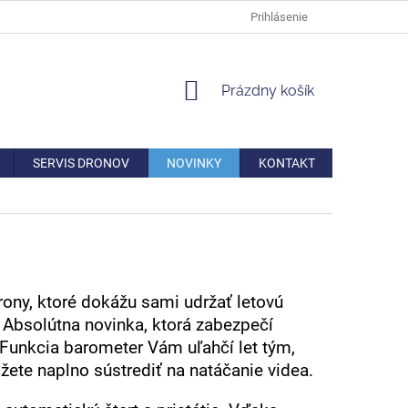
DOPRAVA
VERNOSTNÁ ZĽAVA
AKO REKLAMOVAŤ/VRÁTIŤ TO
Prihlásenie
NÁKUPNÝ
Prázdny košík
KOŠÍK
SERVIS DRONOV
NOVINKY
KONTAKT
drony, ktoré dokážu sami udržať letovú
 Absolútna novinka, ktorá zabezpečí
 Funkcia barometer Vám uľahčí let tým,
žete naplno sústrediť na natáčanie videa.