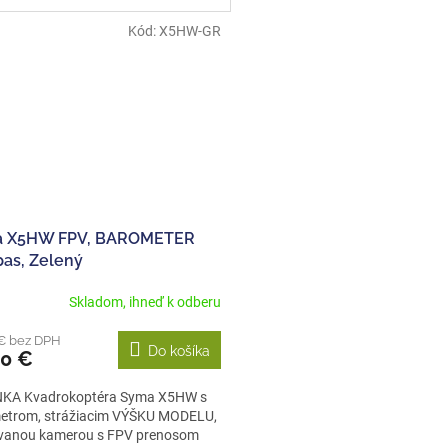
Kód:
X5HW-GR
 X5HW FPV, BAROMETER
as, Zelený
Skladom, ihneď k odberu
erné
tenie
 € bez DPH
ktu
Do košíka
90 €
KA Kvadrokoptéra Syma X5HW s
etrom, strážiacim VÝŠKU MODELU,
avanou kamerou s FPV prenosom
ičiek.