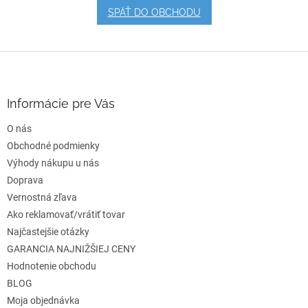
SPÄŤ DO OBCHODU
Z
á
p
ä
Informácie pre Vás
t
O nás
i
e
Obchodné podmienky
Výhody nákupu u nás
Doprava
Vernostná zľava
Ako reklamovať/vrátiť tovar
Najčastejšie otázky
GARANCIA NAJNIŽŠIEJ CENY
Hodnotenie obchodu
BLOG
Moja objednávka