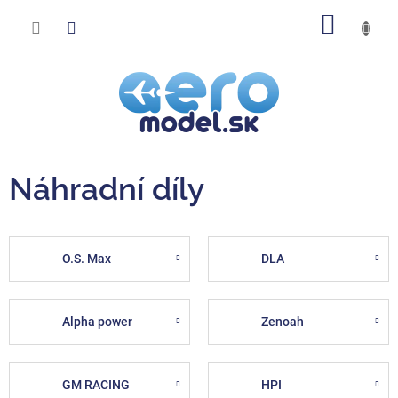
Prejsť
NÁKU
na
obsah
KOŠÍK
Náhradní díly
O.S. Max
DLA
Alpha power
Zenoah
GM RACING
HPI