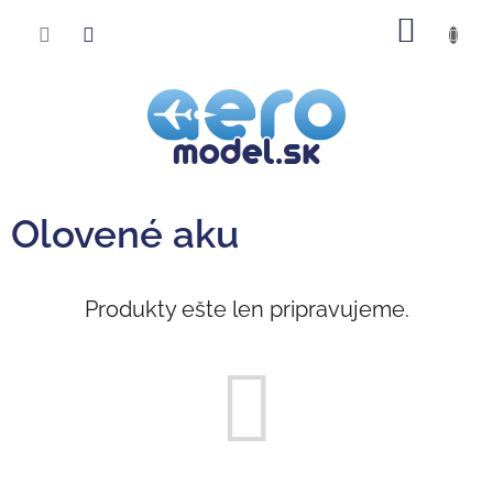
Prejsť
NÁKU
na
obsah
KOŠÍK
Olovené aku
Produkty ešte len pripravujeme.