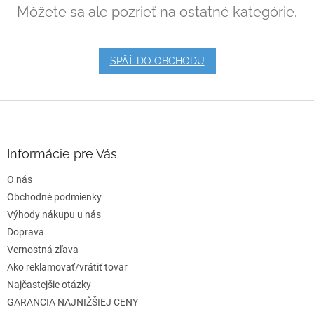
Môžete sa ale pozrieť na ostatné kategórie.
SPÄŤ DO OBCHODU
Z
á
p
ä
Informácie pre Vás
t
O nás
i
e
Obchodné podmienky
Výhody nákupu u nás
Doprava
Vernostná zľava
Ako reklamovať/vrátiť tovar
Najčastejšie otázky
GARANCIA NAJNIŽŠIEJ CENY