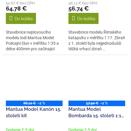
52,67 € bez DPH
46,13 € bez DPH
64,78 €
56,74 €
Do košíka
Do košíka
Stavebnice neplovoucího
Stavebnice modelu Římského
modelu lodi Mantua Model
katapultu v měřítku 1:17. Zbraň
Policejní člun v měřítku 1:35 a
z 1. století byla nejjednodušší
délce 400mm pro začínající
těžká vrhací zbraň...
modeláře....
66,10 €
–2 %
57,90 €
–2 %
Mantua Model Kanón 15.
Mantua Model
století kit
Bombarda 15. století 1:17
kit
Dodanie 2-5 dní
Dodanie 2-5 dní