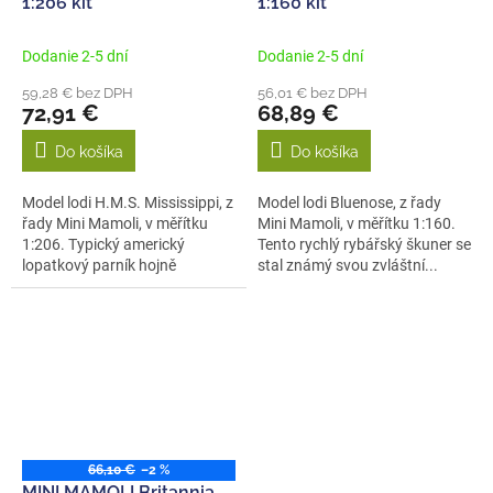
1:206 kit
1:160 kit
Dodanie 2-5 dní
Dodanie 2-5 dní
59,28 € bez DPH
56,01 € bez DPH
72,91 €
68,89 €
Do košíka
Do košíka
Model lodi H.M.S. Mississippi, z
Model lodi Bluenose, z řady
řady Mini Mamoli, v měřítku
Mini Mamoli, v měřítku 1:160.
1:206. Typický americký
Tento rychlý rybářský škuner se
lopatkový parník hojně
stal známý svou zvláštní...
používaný...
66,10 €
–2 %
MINI MAMOLI Britannia