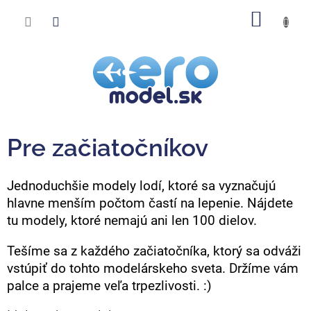
Prejsť
NÁKU
na
obsah
KOŠÍK
Pre začiatočníkov
Jednoduchšie modely lodí, ktoré sa vyznačujú
hlavne menším počtom častí na lepenie. Nájdete
tu modely, ktoré nemajú ani len 100 dielov.
Tešíme sa z každého začiatočníka, ktorý sa odváži
vstúpiť do tohto modelárskeho sveta. Držíme vám
palce a prajeme veľa trpezlivosti. :)