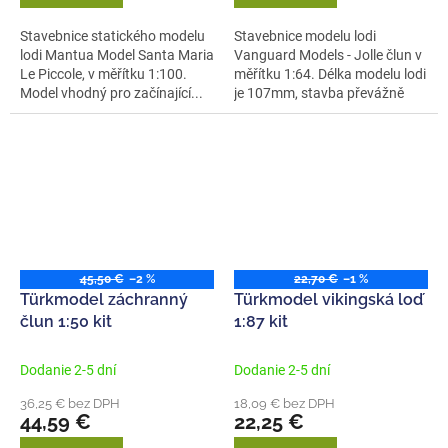
Stavebnice statického modelu
Stavebnice modelu lodi
lodi Mantua Model Santa Maria
Vanguard Models - Jolle člun v
Le Piccole, v měřítku 1:100.
měřítku 1:64. Délka modelu lodi
Model vhodný pro začínající...
je 107mm, stavba převážně
ze...
45,50 €
–2 %
22,70 €
–1 %
Türkmodel záchranný
Türkmodel vikingská loď
člun 1:50 kit
1:87 kit
Dodanie 2-5 dní
Dodanie 2-5 dní
36,25 € bez DPH
18,09 € bez DPH
44,59 €
22,25 €