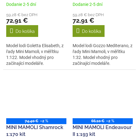
Dodanie 2-5 dní
Dodanie 2-5 dní
59,28 € bez DPH
59,28 € bez DPH
72,91 €
72,91 €
Do košíka
Do košíka
Model lodi Goletta Elisabeth, z
Model lodi Gozzo Mediterano, z
řady Mini Mamoli, v měřítku
řady Mini Mamoli, v měřítku
1:122. Model vhodný pro
1:32. Model vhodný pro
začínající modeláře.
začínající modeláře.
Stavebnice...
Stavebnice...
74,40 €
–2 %
66,10 €
–2 %
MINI MAMOLI Shamrock
MINI MAMOLI Endeavour
1:170 kit
II 1:193 kit