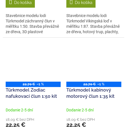
Do košíka
Do košíka
Stavebnice modelu lodi
Stavebnice modelu lodi
Türkmodel záchranný člun v
Türkmodel Vikingská loď v
měřítku 1:50. Stavba převážně
měřítku 1:87. Stavba převážně
ze dřeva, 3D plastové
ze dřeva, hotový trup, plachty,
doplňky,...
vesla...
22,70 €
–1 %
22,70 €
–1 %
Türkmodel Zodiac
Türkmodel kabinový
nafukovací člun 1:50 kit
motorový člun 1:35 kit
Dodanie 2-5 dní
Dodanie 2-5 dní
18,09 € bez DPH
18,09 € bez DPH
22,25 €
22,25 €