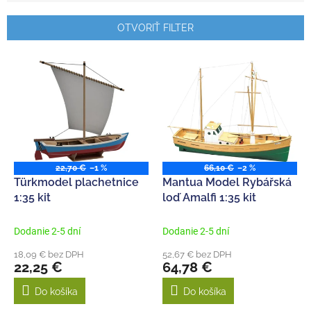
e
n
OTVORIŤ FILTER
i
e
V
p
ý
r
p
o
i
d
s
u
p
k
r
t
o
22,70 €
–1 %
66,10 €
–2 %
o
d
Türkmodel plachetnice
Mantua Model Rybářská
v
u
1:35 kit
loď Amalfi 1:35 kit
k
t
Dodanie 2-5 dní
Dodanie 2-5 dní
o
18,09 € bez DPH
52,67 € bez DPH
v
22,25 €
64,78 €
Do košíka
Do košíka