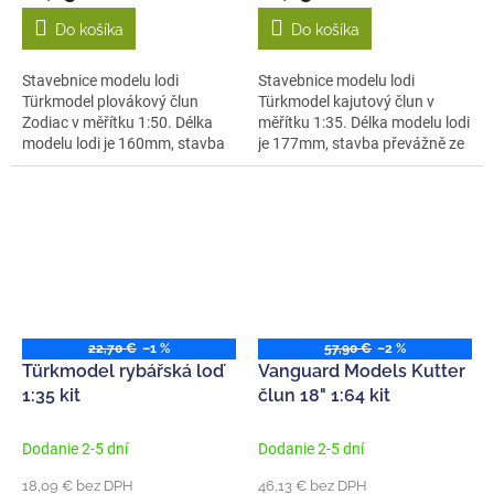
Do košíka
Do košíka
Stavebnice modelu lodi
Stavebnice modelu lodi
Türkmodel plovákový člun
Türkmodel kajutový člun v
Zodiac v měřítku 1:50. Délka
měřítku 1:35. Délka modelu lodi
modelu lodi je 160mm, stavba
je 177mm, stavba převážně ze
převážně ze...
dřeva,...
22,70 €
–1 %
57,90 €
–2 %
Türkmodel rybářská loď
Vanguard Models Kutter
1:35 kit
člun 18" 1:64 kit
Dodanie 2-5 dní
Dodanie 2-5 dní
18,09 € bez DPH
46,13 € bez DPH