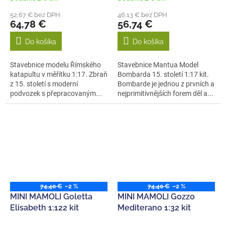
52,67 € bez DPH
46,13 € bez DPH
64,78 €
56,74 €
Do košíka
Do košíka
Stavebnice modelu Římského
Stavebnice Mantua Model
katapultu v měřítku 1:17. Zbraň
Bombarda 15. století 1:17 kit.
z 15. století s moderní
Bombarde je jednou z prvních a
podvozek s přepracovaným...
nejprimitivnějších forem děl a...
74,40 €
–2 %
74,40 €
–2 %
MINI MAMOLI Goletta
MINI MAMOLI Gozzo
Elisabeth 1:122 kit
Mediterano 1:32 kit