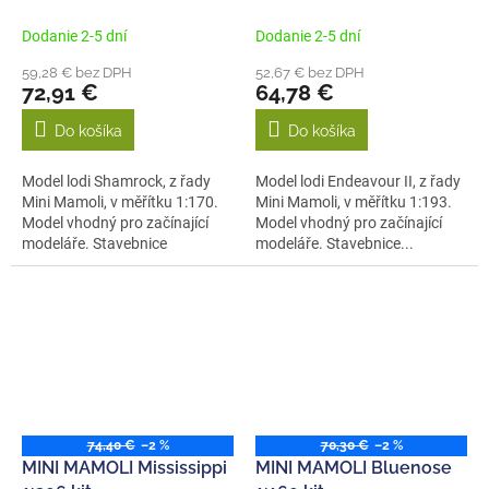
Dodanie 2-5 dní
Dodanie 2-5 dní
59,28 € bez DPH
52,67 € bez DPH
72,91 €
64,78 €
Do košíka
Do košíka
Model lodi Shamrock, z řady
Model lodi Endeavour II, z řady
Mini Mamoli, v měřítku 1:170.
Mini Mamoli, v měřítku 1:193.
Model vhodný pro začínající
Model vhodný pro začínající
modeláře. Stavebnice
modeláře. Stavebnice...
obsahuje...
74,40 €
–2 %
70,30 €
–2 %
MINI MAMOLI Mississippi
MINI MAMOLI Bluenose