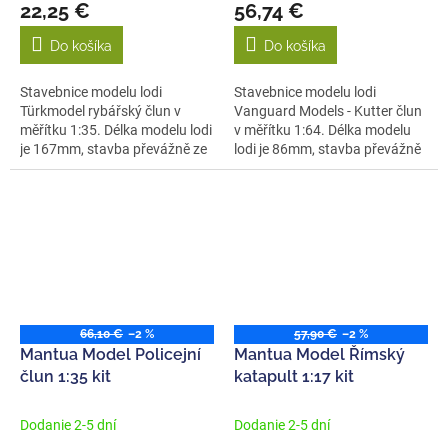
22,25 €
56,74 €
Do košíka
Do košíka
Stavebnice modelu lodi
Stavebnice modelu lodi
Türkmodel rybářský člun v
Vanguard Models - Kutter člun
měřítku 1:35. Délka modelu lodi
v měřítku 1:64. Délka modelu
je 167mm, stavba převážně ze
lodi je 86mm, stavba převážně
dřeva,...
ze...
66,10 €
–2 %
57,90 €
–2 %
Mantua Model Policejní
Mantua Model Římský
člun 1:35 kit
katapult 1:17 kit
Dodanie 2-5 dní
Dodanie 2-5 dní