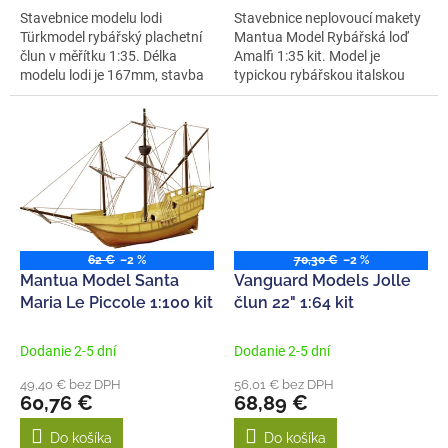
Stavebnice modelu lodi
Stavebnice neplovoucí makety
Türkmodel rybářský plachetní
Mantua Model Rybářská loď
člun v měřítku 1:35. Délka
Amalfi 1:35 kit. Model je
modelu lodi je 167mm, stavba
typickou rybářskou italskou
převážně...
lodí....
62 €
–2 %
70,30 €
–2 %
Mantua Model Santa
Vanguard Models Jolle
Maria Le Piccole 1:100 kit
člun 22" 1:64 kit
Dodanie 2-5 dní
Dodanie 2-5 dní
49,40 € bez DPH
56,01 € bez DPH
60,76 €
68,89 €
Do košíka
Do košíka