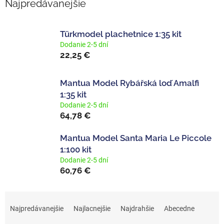
Najpredávanejšie
Türkmodel plachetnice 1:35 kit
Dodanie 2-5 dní
22,25 €
Mantua Model Rybářská loď Amalfi
1:35 kit
Dodanie 2-5 dní
64,78 €
Mantua Model Santa Maria Le Piccole
1:100 kit
Dodanie 2-5 dní
60,76 €
R
a
Najpredávanejšie
Najlacnejšie
Najdrahšie
Abecedne
d