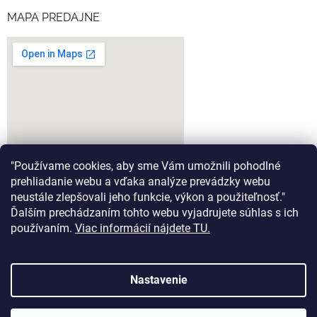
MAPA PREDAJNE
"Používame cookies, aby sme Vám umožnili pohodlné
prehliadanie webu a vďaka analýze prevádzky webu
neustále zlepšovali jeho funkcie, výkon a použiteľnosť."
Ďalším prechádzaním tohto webu vyjadrujete súhlas s ich
google-map-generator.com
používaním.
Viac informácií nájdete TU.
Nastavenie
Vytvoril Shoptet