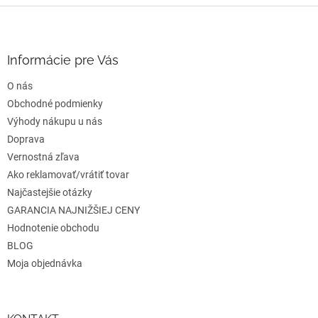
v
Z
a
a
c
á
n
i
p
i
e
ä
e
Informácie pre Vás
p
t
r
O nás
i
v
e
Obchodné podmienky
k
y
Výhody nákupu u nás
v
Doprava
ý
Vernostná zľava
p
i
Ako reklamovať/vrátiť tovar
s
Najčastejšie otázky
u
GARANCIA NAJNIŽŠIEJ CENY
Hodnotenie obchodu
BLOG
Moja objednávka