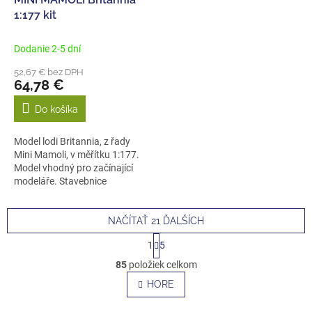
1:177 kit
Dodanie 2-5 dní
52,67 € bez DPH
64,78 €
Do košíka
Model lodi Britannia, z řady
Mini Mamoli, v měřítku 1:177.
Model vhodný pro začínající
modeláře. Stavebnice
obsahuje...
NAČÍTAŤ 21 ĎALŠÍCH
S
1
5
t
O
r
85
položiek celkom
v
á
l
HORE
n
á
k
o
d