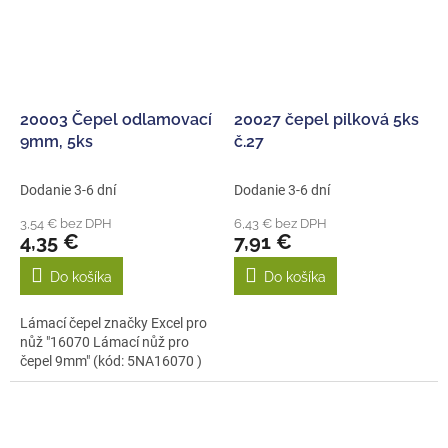
20003 Čepel odlamovací
20027 čepel pilková 5ks
9mm, 5ks
č.27
Dodanie 3-6 dní
Dodanie 3-6 dní
3,54 € bez DPH
6,43 € bez DPH
4,35 €
7,91 €
Do košíka
Do košíka
Lámací čepel značky Excel pro
nůž "16070 Lámací nůž pro
čepel 9mm" (kód: 5NA16070 )