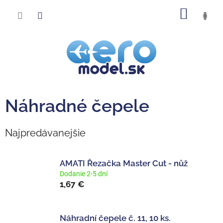
Prejsť
NÁKU
na
obsah
KOŠÍK
Náhradné čepele
Najpredávanejšie
AMATI Řezačka Master Cut - nůž
Dodanie 2-5 dní
1,67 €
Náhradní čepele č. 11, 10 ks.