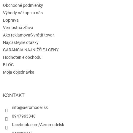
v
e
Obchodné podmienky
k
y
Výhody nákupu u nás
v
Doprava
ý
Vernostná zľava
p
i
Ako reklamovať/vrátiť tovar
s
Najčastejšie otázky
u
GARANCIA NAJNIŽŠIEJ CENY
Hodnotenie obchodu
BLOG
Moja objednávka
KONTAKT
info@aeromodel.sk
0947963348
facebook.com/Aeromodelsk