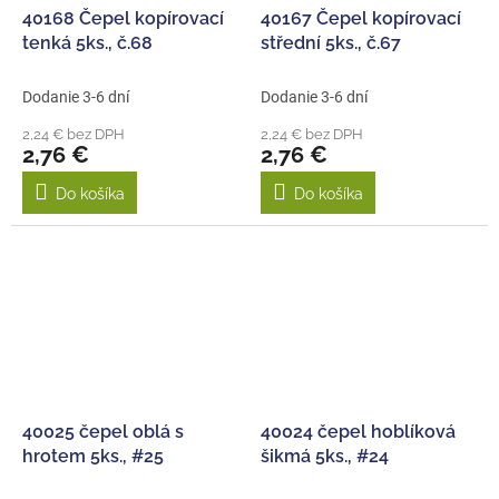
40168 Čepel kopírovací
40167 Čepel kopírovací
tenká 5ks., č.68
střední 5ks., č.67
Dodanie 3-6 dní
Dodanie 3-6 dní
2,24 € bez DPH
2,24 € bez DPH
2,76 €
2,76 €
Do košíka
Do košíka
40025 čepel oblá s
40024 čepel hoblíková
hrotem 5ks., #25
šikmá 5ks., #24