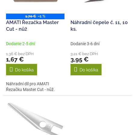
p
k
r
t
o
1,70 €
–1 %
o
d
AMATI Řezačka Master
Náhradní čepele č. 11, 10
v
u
Cut - nůž
ks.
k
t
Dodanie 2-5 dní
Dodanie 3-6 dní
o
1,36 € bez DPH
3,21 € bez DPH
v
1,67 €
3,95 €
Do košíka
Do košíka
Náhradní díl pro AMATI
Řezačku Master Cut - nůž.