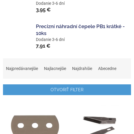
Dodanie 3-6 dní
3,95 €
Precizní náhradní čepele PB1 krátké -
10ks
Dodanie 3-6 dní
7,91 €
R
a
Najpredávanejšie
Najlacnejšie
Najdrahšie
Abecedne
d
e
n
OTVORIŤ FILTER
i
e
V
p
ý
r
p
o
i
d
s
u