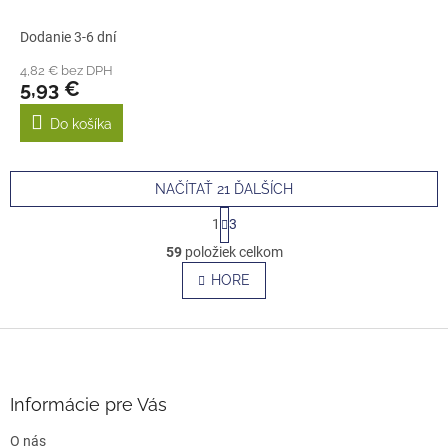
Dodanie 3-6 dní
4,82 € bez DPH
5,93 €
Do košíka
NAČÍTAŤ 21 ĎALŠÍCH
S
1
3
t
O
r
59
položiek celkom
v
á
l
HORE
n
á
k
o
d
v
Z
a
a
c
á
n
i
p
i
e
ä
e
Informácie pre Vás
p
t
r
O nás
i