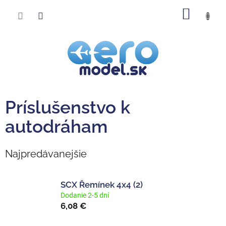
Prejsť
NÁKU
na
obsah
KOŠÍK
Príslušenstvo k
autodráham
Najpredávanejšie
SCX Řemínek 4x4 (2)
Dodanie 2-5 dní
6,08 €