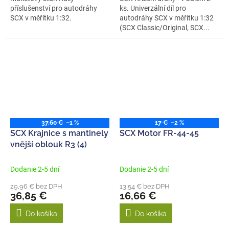
příslušenství pro autodráhy
ks. Univerzální díl pro
SCX v měřítku 1:32.
autodráhy SCX v měřítku 1:32
(SCX Classic/Original, SCX...
37,60 €
–1 %
17 €
–2 %
SCX Krajnice s mantinely
SCX Motor FR-44-45
vnější oblouk R3 (4)
Dodanie 2-5 dní
Dodanie 2-5 dní
29,96 € bez DPH
13,54 € bez DPH
36,85 €
16,66 €
Do košíka
Do košíka