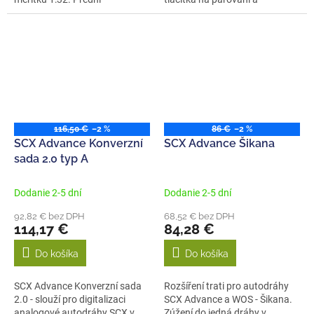
pneumatika pro...
přehození...
116,50 €
–2 %
86 €
–2 %
SCX Advance Konverzní
SCX Advance Šikana
sada 2.0 typ A
Dodanie 2-5 dní
Dodanie 2-5 dní
92,82 € bez DPH
68,52 € bez DPH
114,17 €
84,28 €
Do košíka
Do košíka
SCX Advance Konverzní sada
Rozšíření trati pro autodráhy
2.0 - slouží pro digitalizaci
SCX Advance a WOS - Šikana.
analogové autodráhy SCX v
Zúžení do jedná dráhy v