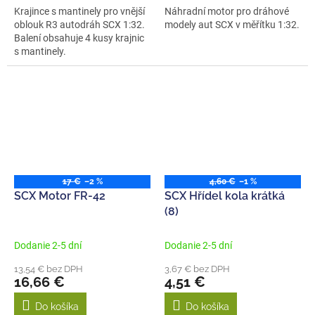
Krajince s mantinely pro vnější
Náhradní motor pro dráhové
oblouk R3 autodráh SCX 1:32.
modely aut SCX v měřítku 1:32.
Balení obsahuje 4 kusy krajnic
s mantinely.
17 €
–2 %
4,60 €
–1 %
SCX Motor FR-42
SCX Hřídel kola krátká
(8)
Dodanie 2-5 dní
Dodanie 2-5 dní
13,54 € bez DPH
3,67 € bez DPH
16,66 €
4,51 €
Do košíka
Do košíka