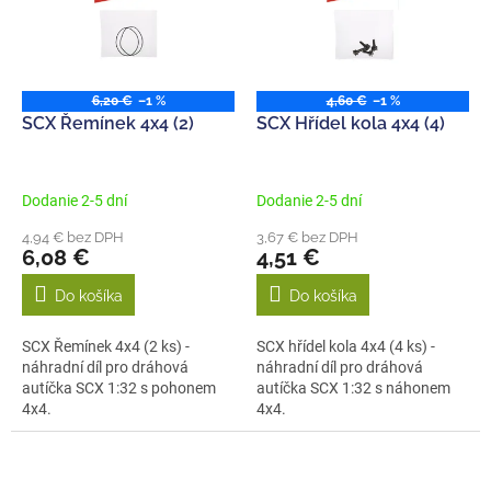
i
d
s
u
p
k
r
t
o
6,20 €
–1 %
4,60 €
–1 %
o
d
SCX Řemínek 4x4 (2)
SCX Hřídel kola 4x4 (4)
v
u
k
t
Dodanie 2-5 dní
Dodanie 2-5 dní
o
4,94 € bez DPH
3,67 € bez DPH
v
6,08 €
4,51 €
Do košíka
Do košíka
SCX Řemínek 4x4 (2 ks) -
SCX hřídel kola 4x4 (4 ks) -
náhradní díl pro dráhová
náhradní díl pro dráhová
autíčka SCX 1:32 s pohonem
autíčka SCX 1:32 s náhonem
4x4.
4x4.