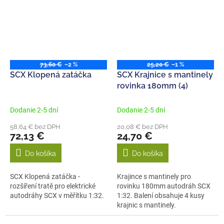
73,60 €
–2 %
25,20 €
–1 %
SCX Klopená zatáčka
SCX Krajnice s mantinely
rovinka 180mm (4)
Dodanie 2-5 dní
Dodanie 2-5 dní
58,64 € bez DPH
20,08 € bez DPH
72,13 €
24,70 €
Do košíka
Do košíka
SCX Klopená zatáčka -
Krajince s mantinely pro
rozšíření tratě pro elektrické
rovinku 180mm autodráh SCX
autodráhy SCX v měřítku 1:32.
1:32. Balení obsahuje 4 kusy
krajnic s mantinely.