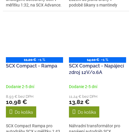
měřítku 1:32, na SCX Advance.
podobě šikany s mantinely
S...
pro...
11,20 €
–1 %
14,10 €
–1 %
SCX Compact - Rampa
SCX Compact - Napájecí
zdroj 12V/0.6A
Dodanie 2-5 dní
Dodanie 2-5 dní
8,93 € bez DPH
11,24 € bez DPH
10,98 €
13,82 €
Do košíka
Do košíka
SCX Compact Rampa pro
Náhradní transformátor pro
autodráhy SCX v měřítku 1:43.
napájení autodráh SCX