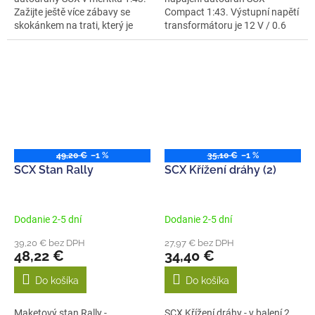
Zažijte ještě více zábavy se
Compact 1:43. Výstupní napětí
skokánkem na trati, který je
transformátoru je 12 V / 0.6
tvoře...
A....
49,20 €
–1 %
35,10 €
–1 %
SCX Stan Rally
SCX Křížení dráhy (2)
Dodanie 2-5 dní
Dodanie 2-5 dní
39,20 € bez DPH
27,97 € bez DPH
48,22 €
34,40 €
Do košíka
Do košíka
Maketový stan Rally -
SCX Křížení dráhy - v balení 2