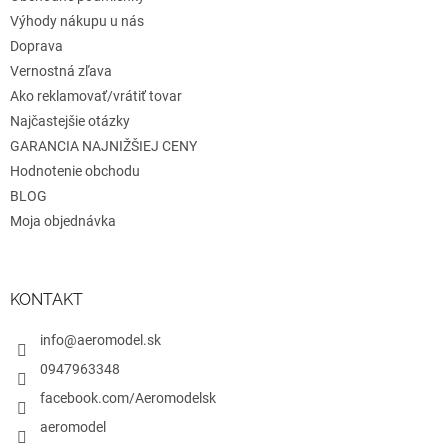
k
y
Výhody nákupu u nás
v
Doprava
ý
Vernostná zľava
p
i
Ako reklamovať/vrátiť tovar
s
Najčastejšie otázky
u
GARANCIA NAJNIŽŠIEJ CENY
Hodnotenie obchodu
BLOG
Moja objednávka
KONTAKT
info@aeromodel.sk
0947963348
facebook.com/Aeromodelsk
aeromodel