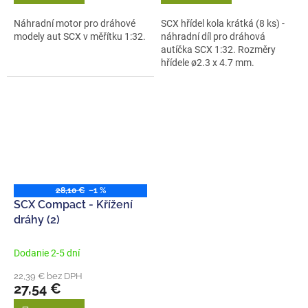
Náhradní motor pro dráhové
SCX hřídel kola krátká (8 ks) -
modely aut SCX v měřítku 1:32.
náhradní díl pro dráhová
autíčka SCX 1:32. Rozměry
hřídele ø2.3 x 4.7 mm.
28,10 €
–1 %
SCX Compact - Křížení
dráhy (2)
Dodanie 2-5 dní
22,39 € bez DPH
27,54 €