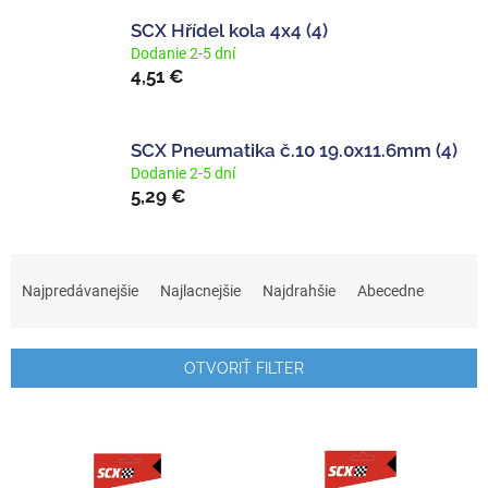
SCX Hřídel kola 4x4 (4)
Dodanie 2-5 dní
4,51 €
SCX Pneumatika č.10 19.0x11.6mm (4)
Dodanie 2-5 dní
5,29 €
R
a
Najpredávanejšie
Najlacnejšie
Najdrahšie
Abecedne
d
e
n
OTVORIŤ FILTER
i
e
V
p
ý
r
p
o