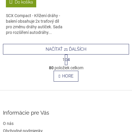
Do košíka
SCX Compact - Křížení dráhy -
balení obsahuje 2x traťový díl
pro změnu dráhy autíček. Sada
pro rozšíření autodráhy...
NAČÍTAŤ 21 ĎALŠÍCH
S
1
4
t
O
r
80
položiek celkom
v
á
l
HORE
n
á
k
o
d
v
Z
a
a
c
á
n
i
p
i
e
ä
e
Informácie pre Vás
p
t
r
O nás
i
v
e
Obchodné podmienky