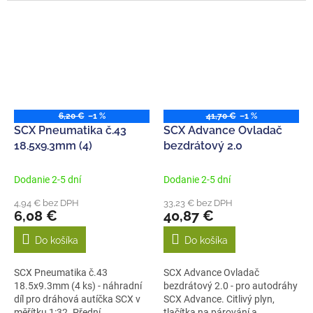
6,20 €
–1 %
41,70 €
–1 %
SCX Pneumatika č.43
SCX Advance Ovladač
18.5x9.3mm (4)
bezdrátový 2.0
Dodanie 2-5 dní
Dodanie 2-5 dní
4,94 € bez DPH
33,23 € bez DPH
6,08 €
40,87 €
Do košíka
Do košíka
SCX Pneumatika č.43
SCX Advance Ovladač
18.5x9.3mm (4 ks) - náhradní
bezdrátový 2.0 - pro autodráhy
díl pro dráhová autíčka SCX v
SCX Advance. Citlivý plyn,
měřítku 1:32. Přední
tlačítka na párování a