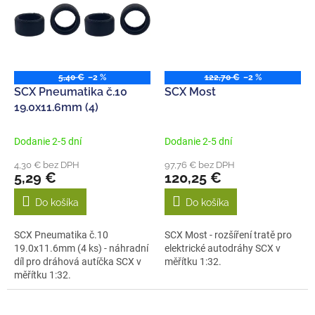
5,40 €
–2 %
122,70 €
–2 %
SCX Pneumatika č.10
SCX Most
19.0x11.6mm (4)
Dodanie 2-5 dní
Dodanie 2-5 dní
4,30 € bez DPH
97,76 € bez DPH
5,29 €
120,25 €
Do košíka
Do košíka
SCX Pneumatika č.10
SCX Most - rozšíření tratě pro
19.0x11.6mm (4 ks) - náhradní
elektrické autodráhy SCX v
díl pro dráhová autíčka SCX v
měřítku 1:32.
měřítku 1:32.