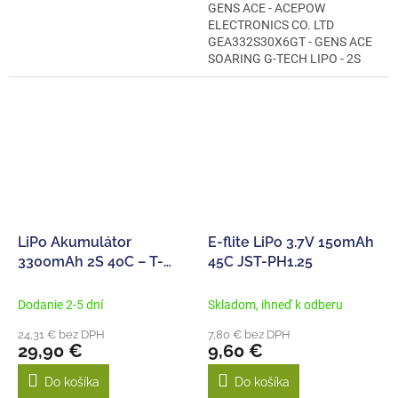
GENS ACE - ACEPOW
ELECTRONICS CO. LTD
GEA332S30X6GT - GENS ACE
SOARING G-TECH LIPO - 2S
3300MAH 7,4V 2S1P (30C)
XT60...
LiPo Akumulátor
E-flite LiPo 3.7V 150mAh
3300mAh 2S 40C – T-
45C JST-PH1.25
Dean
Dodanie 2-5 dní
Skladom, ihneď k odberu
24,31 € bez DPH
7,80 € bez DPH
29,90 €
9,60 €
Do košíka
Do košíka