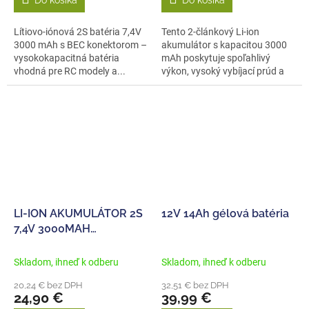
Do košíka
Do košíka
Lítiovo‑iónová 2S batéria 7,4V
Tento 2-článkový Li-ion
3000 mAh s BEC konektorom –
akumulátor s kapacitou 3000
vysokokapacitná batéria
mAh poskytuje spoľahlivý
vhodná pre RC modely a...
výkon, vysoký vybíjací prúd a
kompaktné...
LI-ION AKUMULÁTOR 2S
12V 14Ah gélová batéria
7,4V 3000MAH
KONEKTOR HBX
Skladom, ihneď k odberu
Skladom, ihneď k odberu
20,24 € bez DPH
32,51 € bez DPH
24,90 €
39,99 €