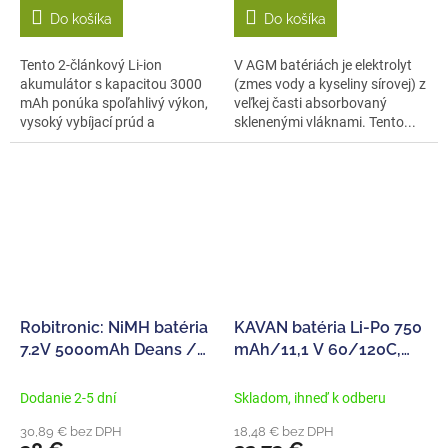
Do košíka
Do košíka
Tento 2-článkový Li-ion
V AGM batériách je elektrolyt
akumulátor s kapacitou 3000
(zmes vody a kyseliny sírovej) z
mAh ponúka spoľahlivý výkon,
veľkej časti absorbovaný
vysoký vybíjací prúd a
sklenenými vláknami. Tento...
kompaktné...
Robitronic: NiMH batéria
KAVAN batéria Li-Po 750
7.2V 5000mAh Deans /
mAh/11,1 V 60/120C,
Tamiya
8,32 Wh
Dodanie 2-5 dní
Skladom, ihneď k odberu
30,89 € bez DPH
18,48 € bez DPH