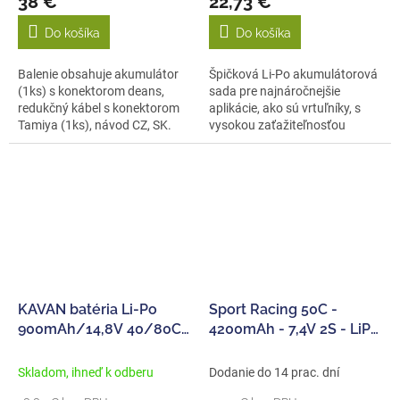
38 €
22,73 €
Do košíka
Do košíka
Balenie obsahuje akumulátor
Špičková Li-Po akumulátorová
(1ks) s konektorom deans,
sada pre najnáročnejšie
redukčný kábel s konektorom
aplikácie, ako sú vrtuľníky, s
Tamiya (1ks), návod CZ, SK.
vysokou zaťažiteľnosťou
60/120C,...
KAVAN batéria Li-Po
Sport Racing 50C -
900mAh/14,8V 40/80C,
4200mAh - 7,4V 2S - LiPo
13,32Wh
Stick Hardcase - T-Dean
Skladom, ihneď k odberu
Dodanie do 14 prac. dní