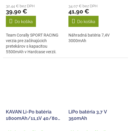
32,44 € bez DPH
34,07 € bez DPH
39,90 €
41,90 €
Do košíka
Do košíka
Team Corally SPORT RACING
Náhradná batéria 7,4V
verzia pre začínajúcich
3000mAh
pretekárov s kapacitou
5500mAh v Hardcase verzii.
Konfigurácia: 2S...
KAVAN Li-Po batéria
LiPo batéria 3,7 V
1800mAh/11,1V 40/80C
350mAh
20,0Wh