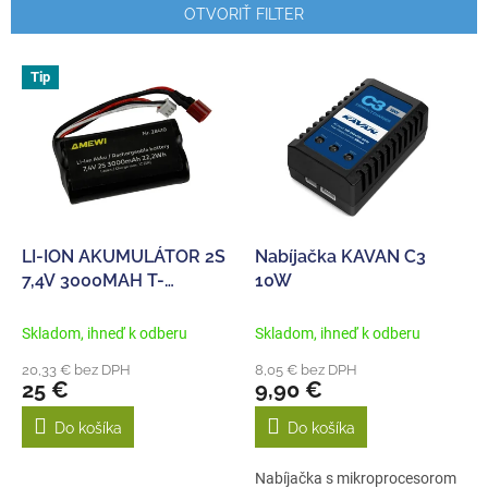
n
OTVORIŤ FILTER
i
e
V
p
Tip
ý
r
p
o
i
d
s
u
p
k
r
t
o
o
d
LI-ION AKUMULÁTOR 2S
Nabíjačka KAVAN C3
v
u
7,4V 3000MAH T-
10W
k
KONEKTOR
t
Skladom, ihneď k odberu
Skladom, ihneď k odberu
o
20,33 € bez DPH
8,05 € bez DPH
v
25 €
9,90 €
Do košíka
Do košíka
Nabíjačka s mikroprocesorom