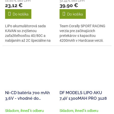
18,80 € bez DPH
32,44 € bez DPH
23,12 €
39,90 €
Do košíka
Do košíka
LiPo akumulátorová sada
Team Corally SPORT RACING
KAVAN so zvýšenou
verzia pre začínajúcich
zaťažiteľnosťou 40/80C a
pretekárov s kapacitou
nabíjaním až 2C špeciálne na
4200mAh v Hardcase verzii.
mieru pre motorové...
Konfigurácia: 2S...
Ni-CD batéria 700 mAh
DF MODELS LIPO AKU
3,6V - vhodné do
7,4V 1300MAH PRO 3128
stavebnic Double Eagle
Skladom, ihneď k odberu
Skladom, ihneď k odberu