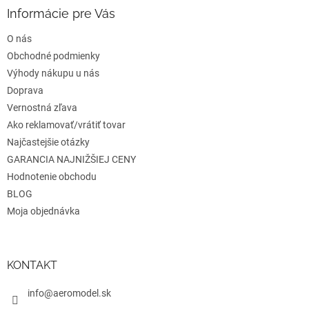
e
ä
e
Informácie pre Vás
p
t
r
O nás
i
v
e
Obchodné podmienky
k
y
Výhody nákupu u nás
v
Doprava
ý
Vernostná zľava
p
i
Ako reklamovať/vrátiť tovar
s
Najčastejšie otázky
u
GARANCIA NAJNIŽŠIEJ CENY
Hodnotenie obchodu
BLOG
Moja objednávka
KONTAKT
info@aeromodel.sk