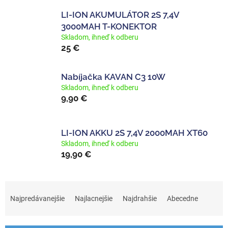
LI-ION AKUMULÁTOR 2S 7,4V
3000MAH T-KONEKTOR
Skladom, ihneď k odberu
25 €
Nabíjačka KAVAN C3 10W
Skladom, ihneď k odberu
9,90 €
LI-ION AKKU 2S 7,4V 2000MAH XT60
Skladom, ihneď k odberu
19,90 €
R
a
Najpredávanejšie
Najlacnejšie
Najdrahšie
Abecedne
d
e