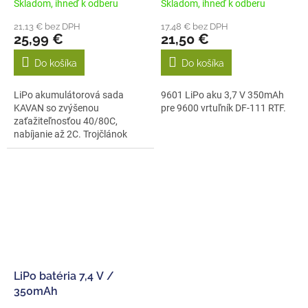
Skladom, ihneď k odberu
Skladom, ihneď k odberu
21,13 € bez DPH
17,48 € bez DPH
25,99 €
21,50 €
Do košíka
Do košíka
LiPo akumulátorová sada
9601 LiPo aku 3,7 V 350mAh
KAVAN so zvýšenou
pre 9600 vrtuľník DF-111 RTF.
zaťažiteľnosťou 40/80C,
nabíjanie až 2C. Trojčlánok
3s1p 11,1V 1800 mAh,...
LiPo batéria 7,4 V /
350mAh