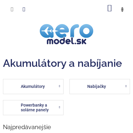
Prejsť
NÁKU
na
obsah
KOŠÍK
Akumulátory a nabíjanie
Akumulátory
Nabíjačky
Powerbanky a
solárne panely
Najpredávanejšie