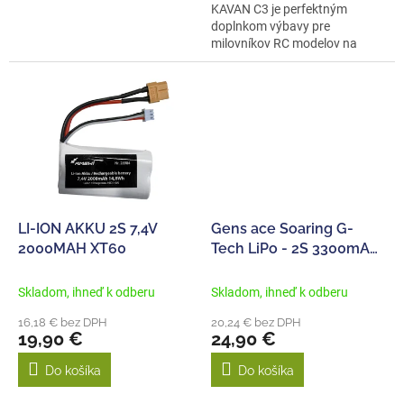
KAVAN C3 je perfektným
doplnkom výbavy pre
milovníkov RC modelov na
napájanie Li-poly...
LI-ION AKKU 2S 7,4V
Gens ace Soaring G-
2000MAH XT60
Tech LiPo - 2S 3300mAh
7,4V 2S1P (30C) XT60
Plug
Skladom, ihneď k odberu
Skladom, ihneď k odberu
16,18 € bez DPH
20,24 € bez DPH
19,90 €
24,90 €
Do košíka
Do košíka