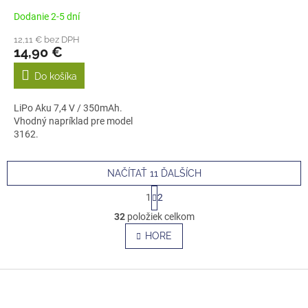
Dodanie 2-5 dní
12,11 € bez DPH
14,90 €
Do košíka
LiPo Aku 7,4 V / 350mAh.
Vhodný napríklad pre model
3162.
NAČÍTAŤ 11 ĎALŠÍCH
S
1
2
t
O
r
32
položiek celkom
v
á
l
HORE
n
á
k
o
d
v
Z
a
a
c
á
n
i
p
i