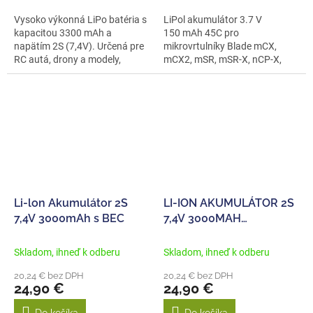
Vysoko výkonná LiPo batéria s
LiPol akumulátor 3.7 V
kapacitou 3300 mAh a
150 mAh 45C pro
napätím 2S (7,4V). Určená pre
mikrovrtulníky Blade mCX,
RC autá, drony a modely,
mCX2, mSR, mSR-X, nCP-X,
ktoré...
mikro letadla...
Li‑lon Akumulátor 2S
LI-ION AKUMULÁTOR 2S
7,4V 3000mAh s BEC
7,4V 3000MAH
KONEKTOR XT60
Skladom, ihneď k odberu
Skladom, ihneď k odberu
20,24 € bez DPH
20,24 € bez DPH
24,90 €
24,90 €