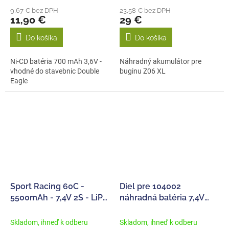
9,67 € bez DPH
23,58 € bez DPH
11,90 €
29 €
Do košíka
Do košíka
Ni-CD batéria 700 mAh 3,6V -
Náhradný akumulátor pre
vhodné do stavebnic Double
buginu Z06 XL
Eagle
Sport Racing 60C -
Diel pre 104002
5500mAh - 7,4V 2S - LiPo
náhradná batéria 7,4V
Stick Hardcase - T-Dean
3000mAh
batéria
Skladom, ihneď k odberu
Skladom, ihneď k odberu