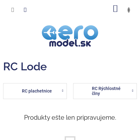
Prejsť
NÁKU
na
obsah
KOŠÍK
RC Lode
RC Rýchlostné
RC plachetnice
člny
Produkty ešte len pripravujeme.