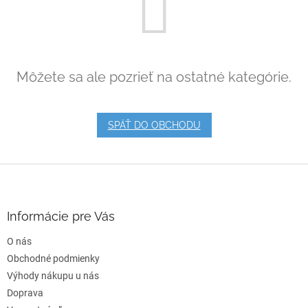
Môžete sa ale pozrieť na ostatné kategórie.
SPÄŤ DO OBCHODU
Z
á
p
ä
Informácie pre Vás
t
O nás
i
e
Obchodné podmienky
Výhody nákupu u nás
Doprava