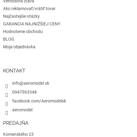
Vernostná zľava
Ako reklamovať/vrátiť tovar
Najčastejšie otázky
GARANCIA NAJNIŽŠIEJ CENY
Hodnotenie obchodu
BLOG
Moja objednávka
KONTAKT
info@aeromodel.sk
0947963348
facebook.com/Aeromodelsk
aeromodel
PREDAJŇA
Komenského 23