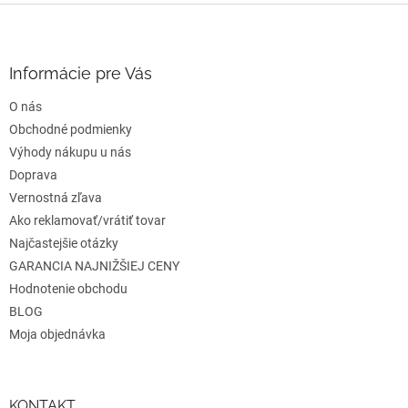
Z
á
p
ä
Informácie pre Vás
t
O nás
i
e
Obchodné podmienky
Výhody nákupu u nás
Doprava
Vernostná zľava
Ako reklamovať/vrátiť tovar
Najčastejšie otázky
GARANCIA NAJNIŽŠIEJ CENY
Hodnotenie obchodu
BLOG
Moja objednávka
KONTAKT