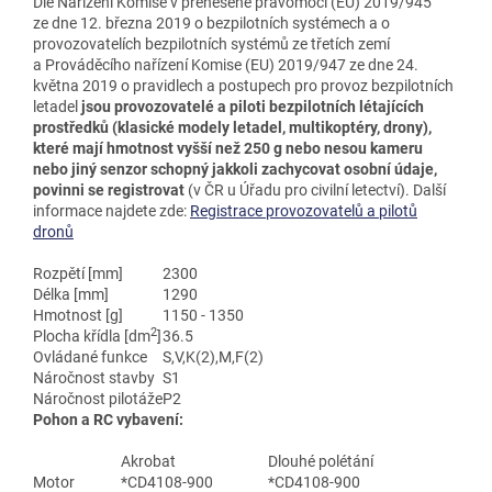
Dle Nařízení Komise v přenesené pravomoci (EU) 2019/945
ze dne 12. března 2019 o bezpilotních systémech a o
provozovatelích bezpilotních systémů ze třetích zemí
a Prováděcího nařízení Komise (EU) 2019/947 ze dne 24.
května 2019 o pravidlech a postupech pro provoz bezpilotních
letadel
jsou provozovatelé a piloti bezpilotních létajících
prostředků (klasické modely letadel, multikoptéry, drony),
které mají hmotnost vyšší než 250 g nebo nesou kameru
nebo jiný senzor schopný jakkoli zachycovat osobní údaje,
povinni se registrovat
(v ČR u Úřadu pro civilní letectví). Další
informace najdete zde:
Registrace provozovatelů a pilotů
dronů
Rozpětí [mm]
2300
Délka [mm]
1290
Hmotnost [g]
1150 - 1350
2
Plocha křídla [dm
]
36.5
Ovládané funkce
S,V,K(2),M,F(2)
Náročnost stavby
S1
Náročnost pilotáže
P2
Pohon a RC vybavení:
Akrobat
Dlouhé polétání
Motor
*CD4108-900
*CD4108-900