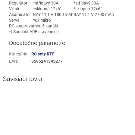
Regulátor
*střídavý 30A
*střídavý 30A
Vrtule
*sklopná 12x6"
*sklopná 12x6"
Akumulátor
RAY 11,1 V 1800 mAh
RAY 11,1 V 2700 mAh
Serva
*6x mikro
RC souprava
min. 5 kanálů
*) Součást ARF stavebnice
Dodatočné parametre
Kategória
:
RC sety RTF
EAN
:
8595241345277
Súvisiaci tovar