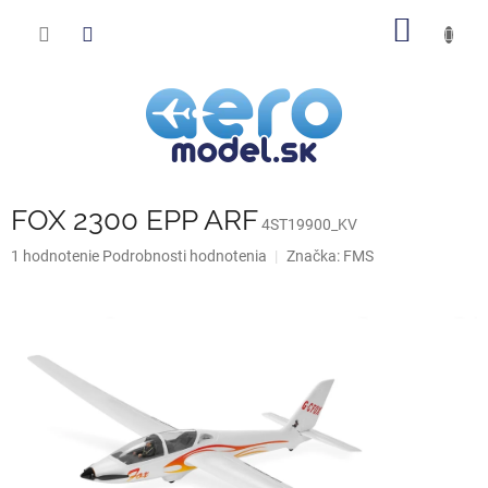
Prejsť
NÁKU
na
obsah
KOŠÍK
FOX 2300 EPP ARF
4ST19900_KV
Priemerné
1 hodnotenie
Podrobnosti hodnotenia
Značka:
FMS
hodnotenie
produktu
je
5,0
z
5
hviezdičiek.