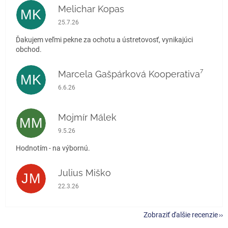
Melichar Kopas
MK
Hodnotenie obchodu je 5 z 5 hviezdičiek.
25.7.26
Ďakujem veľmi pekne za ochotu a ústretovosť, vynikajúci
obchod.
Marcela Gašpárková Kooperativa⁷
MK
Hodnotenie obchodu je 5 z 5 hviezdičiek.
6.6.26
Mojmír Málek
MM
Hodnotenie obchodu je 5 z 5 hviezdičiek.
9.5.26
Hodnotím - na výbornú.
Julius Miško
JM
Hodnotenie obchodu je 5 z 5 hviezdičiek.
22.3.26
Zobraziť ďalšie recenzie