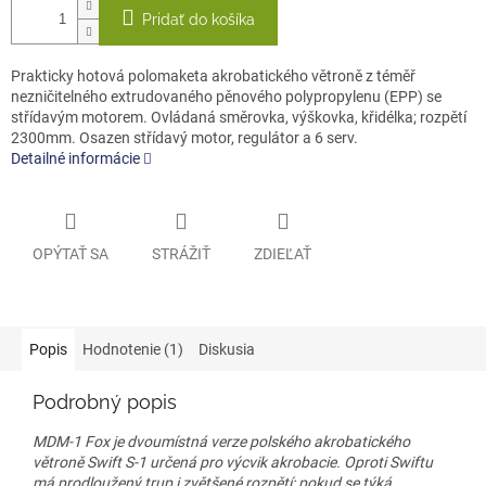
Pridať do košíka
Prakticky hotová polomaketa akrobatického větroně z téměř
nezničitelného extrudovaného pěnového polypropylenu (EPP) se
střídavým motorem. Ovládaná směrovka, výškovka, křidélka; rozpětí
2300mm. Osazen střídavý motor, regulátor a 6 serv.
Detailné informácie
OPÝTAŤ SA
STRÁŽIŤ
ZDIEĽAŤ
Popis
Hodnotenie (1)
Diskusia
Podrobný popis
MDM-1 Fox je dvoumístná verze polského akrobatického
větroně Swift S-1 určená pro výcvik akrobacie. Oproti Swiftu
má prodloužený trup i zvětšené rozpětí; pokud se týká