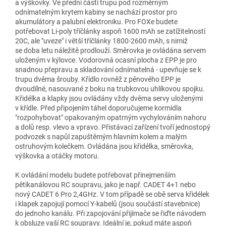
a výškovky. Ve přední části trupu pod rozměrným
odnímatelným krytem kabiny se nachází prostor pro
akumulátory a palubní elektroniku. Pro FOXe budete
potřebovat Li-poly tříčlánky aspoň 1600 mAh se zatížitelností
20C, ale "uveze" i větší tříčlánky 1800-2600 mAh, s nimiž
se doba letu náležitě prodlouží. Směrovka je ovládána servem
uloženým v kýlovce. Vodorovná ocasní plocha z EPP je pro
snadnou přepravu a skladování odnímatelná - upevňuje se k
trupu dvěma šrouby. Křídlo rovněž z pěnového EPP je
dvoudílné, nasouvané z boku na trubkovou uhlíkovou spojku.
Křidélka a klapky jsou ovládány vždy dvěma servy uloženými
v křídle. Před připojením táhel doporučujeme kormidla
"rozpohybovat" opakovaným opatrným vychylováním nahoru
a dolů resp. vlevo a vpravo. Přistávací zařízení tvoří jednostopý
podvozek s napůl zapuštěmým hlavním kolem a malým
ostruhovým kolečkem. Ovládána jsou křidélka, směrovka,
výškovka a otáčky motoru.
K ovládání modelu budete potřebovat přinejmenším
pětikanálovou RC soupravu, jako je např. CADET 4+1 nebo
nový CADET 6 Pro 2,4GHz. V tom případě se obě serva křidélek
i klapek zapojují pomocí Y-kabelů (jsou součástí stavebnice)
do jednoho kanálu. Při zapojování přijímače se řiďte návodem
k obsluze vaší RC soupravy. Ideální je, pokud máte aspoň