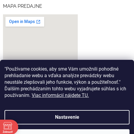
MAPA PREDAJNE
"Používame cookies, aby sme Vám umožnili pohodlné
prehliadanie webu a vďaka analýze prevádzky webu
neustále zlepšovali jeho funkcie, výkon a použiteľnosť."
Ďalším prechádzaním tohto webu vyjadrujete súhlas s ich
google-map-generator.com
používaním.
Viac informácií nájdete TU.
Nastavenie
Vytvoril Shoptet
Zobraziť