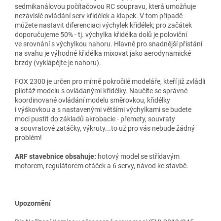
sedmikanálovou počítačovou RC soupravu, která umožňuje
nezávislé ovládání serv křidélek a klapek. V tom případě
můžete nastavit diferenciaci výchylek křidélek; pro začátek
doporučujeme 50% - tj. výchylka křidélka dolů je poloviční
ve srovnání s výchylkou nahoru. Hlavně pro snadnější přistání
na svahu je výhodné křidélka mixovat jako aerodynamické
brzdy (vyklápějte je nahoru).
FOX 2300 je určen pro mírně pokročilé modeláře, kteří již zvládli
pilotáž modelu s ovládanými křidélky. Naučíte se správné
koordinované ovládání modelu směrovkou, křidélky
i výškovkou a s nastavenými většími výchylkami se budete
moci pustit do základů akrobacie - přemety, souvraty
a souvratové zatáčky, výkruty...to už pro vás nebude žádný
problém!
ARF stavebnice obsahuje:
hotový model se střídavým
motorem, regulátorem otáček a 6 servy, návod ke stavbě.
Upozornění