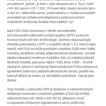
povolených "géček", je limit v sólo obsazení jen o "fous" nižší
(+9/-6G oproti +10/-7,5G). S Foxem létá i český národní tým -
a teď si s "elektrifikovanou" polomaketou v modernizovaném
provedení se vztlakovými klapkami a přepracovaným
ovládáním směrovky budete moci zalétat i vy!
Náš FOX 2300 zhotovený z téměř nerozbitného
extrudovaného pěnového polypropylenu (EPP) posouvá
hranice možností této technologie. Zatímco doposud byly
obvyklé polomakety z EPP s rozpětím okolo 1,5-2 metrů nebo
menší, náš FOX se může pochlubit rozpětím 2300 mm! Velké
rozměry, atraktivní vzhled, příjemné letové vlastnosti - prostě
ideální rekreační model pro každého, kdo už zvládnul pilotáž
školních modelů, jako jsou Alpha 1500, Beta 1400... Kromě
slušných výkonů v termice je hlavní předností FOXe schopnost
spolehlivě zalétnout základní akrobatické obraty; potěší vás
také při létání na svahu za mírnějších podmínek - tam je jako
doma!
Trup modelu z pěnového EPP je dodáván s namontovaným
střídavým motorem s rotačním pláštěm (CD4108-KV900,
výkonově mezi AXI 2808 a AXI 2814), sklopnou vrtulí,
s osazeným střídavým regulátorem a servy směrovky