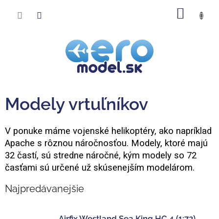
Prejsť
NÁKU
na
obsah
KOŠÍK
Modely vrtuľníkov
V ponuke máme vojenské helikoptéry, ako napríklad
Apache s rôznou náročnosťou. Modely, ktoré majú
32 častí, sú stredne náročné, kým modely so 72
časťami sú určené už skúsenejším modelárom.
Najpredávanejšie
Airfix Westland Sea King HC.4 (1:72)