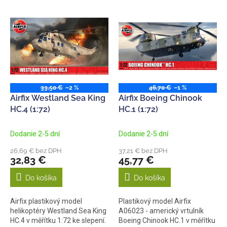
e
V
p
ý
r
p
o
i
d
s
u
p
k
r
t
o
33,50 €
–2 %
46,70 €
–1 %
o
d
Airfix Westland Sea King
Airfix Boeing Chinook
v
u
HC.4 (1:72)
HC.1 (1:72)
k
t
Dodanie 2-5 dní
Dodanie 2-5 dní
o
26,69 € bez DPH
37,21 € bez DPH
v
32,83 €
45,77 €
Do košíka
Do košíka
Airfix plastikový model
Plastikový model Airfix
helikoptéry Westland Sea King
A06023 - americký vrtulník
HC.4 v měřítku 1:72 ke slepení.
Boeing Chinook HC.1 v měřítku