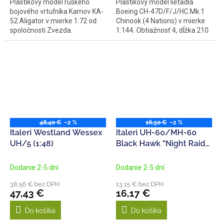
Plastikový model ruského
Plastikový model lietadla
bojového vrtuľníka Kamov KA-
Boeing CH-47D/F/J/HC.Mk.1
52 Aligator v mierke 1:72 od
Chinook (4 Nations) v mierke
spoločnosti Zvezda.
1:144. Obtiažnosť 4, dĺžka 210
Stavebnica...
mm.
48,40 €
–2 %
16,50 €
–2 %
Italeri Westland Wessex
Italeri UH-60/MH-60
UH/5 (1:48)
Black Hawk "Night Raid"
(1:72)
Dodanie 2-5 dní
Dodanie 2-5 dní
38,56 € bez DPH
13,15 € bez DPH
47,43 €
16,17 €
Do košíka
Do košíka