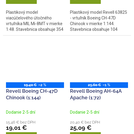
Plastikový model
Plastikový model Revell 63825
viacúčelového útočného
- vrtuľník Boeing CH-47D
vrtuľníka MIL Mi-8MT v mierke
Chinook v mierke 1:144.
1:48. Stavebnica obsahuje 354
Stavebnica obsahuje 104
dielov, dĺžka 527...
dielov,...
19,40 €
–2 %
25,60 €
–1 %
Revell Boeing CH-47D
Revell Boeing AH-64A
Chinook (1:144)
Apache (1:72)
Dodanie 2-5 dní
Dodanie 2-5 dní
15,46 € bez DPH
20,40 € bez DPH
19,01 €
25,09 €