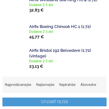
Dodanie 2-5 dní
32,83 €
Airfix Boeing Chinook HC.1 (1:72)
Dodanie 2-5 dní
45,77 €
Airfix Bristol 192 Belvedere (1:72)
(vintage)
Dodanie 2-5 dní
23,13 €
R
a
Najpredávanejšie
Najlacnejšie
Najdrahšie
Abecedne
d
e
n
OTVORIŤ FILTER
i