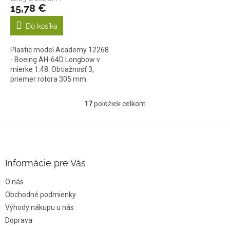
15,78 €
Do košíka
Plastic model Academy 12268
- Boeing AH-64D Longbow v
mierke 1:48. Obtiažnosť 3,
priemer rotora 305 mm.
17
položiek celkom
O
v
l
Z
á
á
d
p
a
ä
Informácie pre Vás
c
t
i
O nás
i
e
e
Obchodné podmienky
p
r
Výhody nákupu u nás
v
Doprava
k