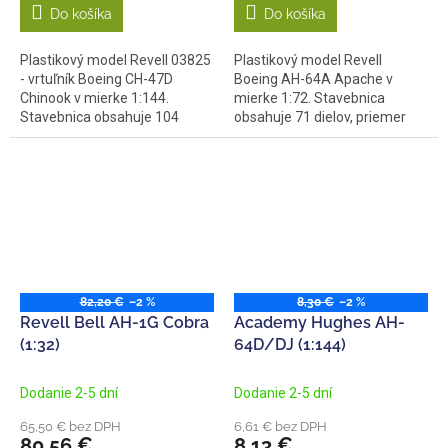
Do košíka
Do košíka
Plastikový model Revell 03825
Plastikový model Revell
- vrtuľník Boeing CH-47D
Boeing AH-64A Apache v
Chinook v mierke 1:144.
mierke 1:72. Stavebnica
Stavebnica obsahuje 104
obsahuje 71 dielov, priemer
dielov,...
rotora 201 mm,...
82,20 €
–2 %
8,30 €
–2 %
Revell Bell AH-1G Cobra
Academy Hughes AH-
(1:32)
64D/DJ (1:144)
Dodanie 2-5 dní
Dodanie 2-5 dní
65,50 € bez DPH
6,61 € bez DPH
80,56 €
8,13 €