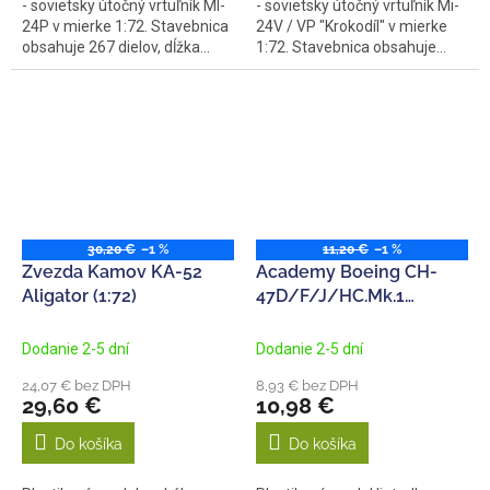
- sovietsky útočný vrtuľník MI-
- sovietsky útočný vrtuľník Mi-
24P v mierke 1:72. Stavebnica
24V / VP "Krokodíl" v mierke
obsahuje 267 dielov, dĺžka...
1:72. Stavebnica obsahuje...
30,20 €
–1 %
11,20 €
–1 %
Zvezda Kamov KA-52
Academy Boeing CH-
Aligator (1:72)
47D/F/J/HC.Mk.1
Chinook (4 národy)
(1:144)
Dodanie 2-5 dní
Dodanie 2-5 dní
24,07 € bez DPH
8,93 € bez DPH
29,60 €
10,98 €
Do košíka
Do košíka