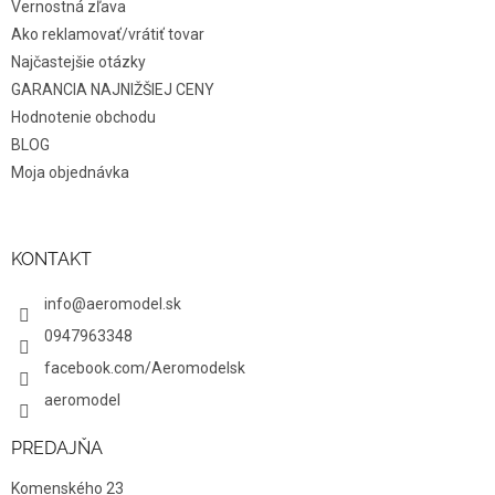
Vernostná zľava
y
v
Ako reklamovať/vrátiť tovar
ý
Najčastejšie otázky
p
GARANCIA NAJNIŽŠIEJ CENY
i
s
Hodnotenie obchodu
u
BLOG
Moja objednávka
KONTAKT
info@aeromodel.sk
0947963348
facebook.com/Aeromodelsk
aeromodel
PREDAJŇA
Komenského 23