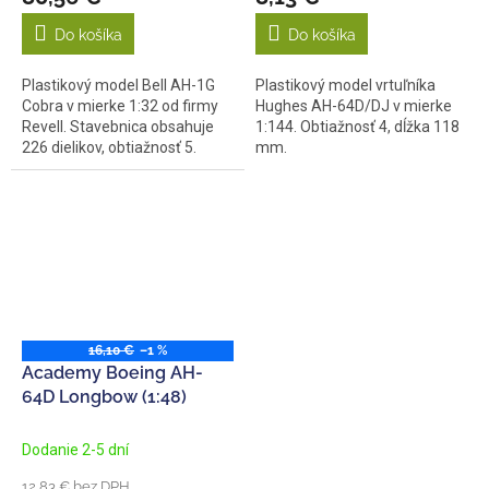
Do košíka
Do košíka
Plastikový model Bell AH-1G
Plastikový model vrtuľníka
Cobra v mierke 1:32 od firmy
Hughes AH-64D/DJ v mierke
Revell. Stavebnica obsahuje
1:144. Obtiažnosť 4, dĺžka 118
226 dielikov, obtiažnosť 5.
mm.
16,10 €
–1 %
Academy Boeing AH-
64D Longbow (1:48)
Dodanie 2-5 dní
12,83 € bez DPH