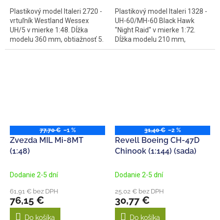
Plastikový model Italeri 2720 -
Plastikový model Italeri 1328 -
vrtuľník Westland Wessex
UH-60/MH-60 Black Hawk
UH/5 v mierke 1:48. Dĺžka
"Night Raid" v mierke 1:72.
modelu 360 mm, obtiažnosť 5.
Dĺžka modelu 210 mm,
obtiažnosť 3....
77,70 €
–1 %
31,40 €
–2 %
Zvezda MIL Mi-8MT
Revell Boeing CH-47D
(1:48)
Chinook (1:144) (sada)
Dodanie 2-5 dní
Dodanie 2-5 dní
61,91 € bez DPH
25,02 € bez DPH
76,15 €
30,77 €
Do košíka
Do košíka