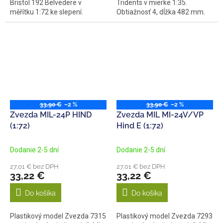
Bristol 192 Belvedere v
Tridents v mierke 1:35.
měřítku 1:72 ke slepení.
Obtiažnosť 4, dĺžka 482 mm.
Stavebnice...
33,90 €
–2 %
33,90 €
–2 %
Zvezda MIL-24P HIND
Zvezda MIL MI-24V/VP
(1:72)
Hind E (1:72)
Dodanie 2-5 dní
Dodanie 2-5 dní
27,01 € bez DPH
27,01 € bez DPH
33,22 €
33,22 €
Do košíka
Do košíka
Plastikový model Zvezda 7315
Plastikový model Zvezda 7293