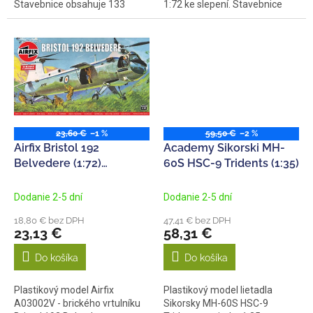
Stavebnice obsahuje 133
1:72 ke slepení. Stavebnice
dílků,...
obsahuje...
23,60 €
–1 %
59,50 €
–2 %
Airfix Bristol 192
Academy Sikorski MH-
Belvedere (1:72)
60S HSC-9 Tridents (1:35)
(vintage)
Dodanie 2-5 dní
Dodanie 2-5 dní
18,80 € bez DPH
47,41 € bez DPH
23,13 €
58,31 €
Do košíka
Do košíka
Plastikový model Airfix
Plastikový model lietadla
A03002V - brického vrtulníku
Sikorsky MH-60S HSC-9