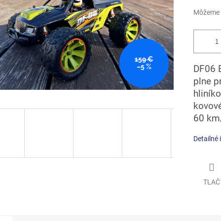
Môžeme d
159 €
–5 %
DF06 
plne p
hliník
kovové
60 km/
Detailné 
TLAČ