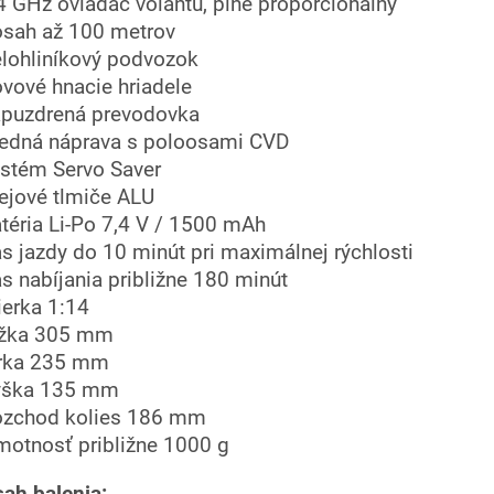
,4 GHz ovládač volantu, plne proporcionálny
osah až 100 metrov
elohliníkový podvozok
ovové hnacie hriadele
apuzdrená prevodovka
redná náprava s poloosami CVD
ystém Servo Saver
lejové tlmiče ALU
atéria Li-Po 7,4 V / 1500 mAh
as jazdy do 10 minút pri maximálnej rýchlosti
as nabíjania približne 180 minút
ierka 1:14
ĺžka 305 mm
írka 235 mm
ýška 135 mm
ozchod kolies 186 mm
motnosť približne 1000 g
ah balenia: