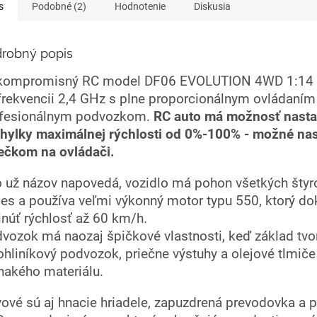
s
Podobné (2)
Hodnotenie
Diskusia
robný popis
ompromisný RC model DF06 EVOLUTION 4WD 1:14 
frekvencii 2,4 GHz s plne proporcionálnym ovládaním
fesionálnym podvozkom.
RC auto má možnosť nasta
hylky maximálnej rýchlosti od 0%-100% - možné nas
ečkom na ovládači.
 už názov napovedá, vozidlo má pohon všetkých štyr
ies a používa veľmi výkonný motor typu 550, ktorý d
inúť rýchlosť až 60 km/h.
vozok má naozaj špičkové vlastnosti, keď základ tvo
ohliníkový podvozok, priečne výstuhy a olejové tlmiče
nakého materiálu.
ové sú aj hnacie hriadele, zapuzdrená prevodovka a 