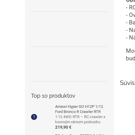
- R
- O
- B
- N
- N
Mod
bud
Súvis
Top 10 produktov
Amewi Hyper GO H12P 1/12
Ford Bronco R Crawler RTR
1:12 4WD RTR – RC crawler s
kovovým rámom podvozku
219,90 €