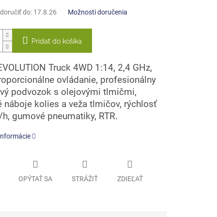
oručiť do:
17.8.26
Možnosti doručenia
Pridať do košíka
EVOLUTION Truck 4WD 1:14, 2,4 GHz,
roporcionálne ovládanie, profesionálny
ový podvozok s olejovými tlmičmi,
 náboje kolies a veža tlmičov, rýchlosť
h, gumové pneumatiky, RTR.
informácie
OPÝTAŤ SA
STRÁŽIŤ
ZDIEĽAŤ