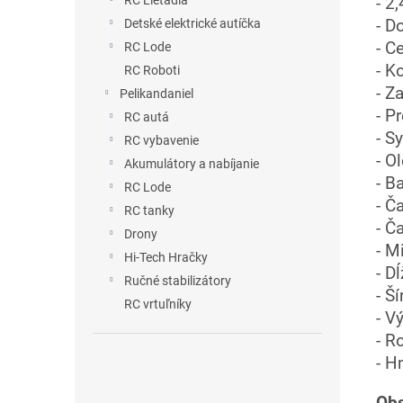
RC Lietadlá
- 2
- D
Detské elektrické autíčka
- C
RC Lode
- K
RC Roboti
- Z
Pelikandaniel
- P
RC autá
- S
RC vybavenie
- O
Akumulátory a nabíjanie
- B
RC Lode
- Č
RC tanky
- Č
Drony
- M
Hi-Tech Hračky
- D
Ručné stabilizátory
- Š
RC vrtuľníky
- V
- R
- H
Obs