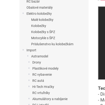
RC bazár
Obalové materiály
Elektro kolobežky
Malé kolobežky
Kolobežky
Kolobežky s ŠPZ
Motocykle s ŠPZ
Príslušenstvo ku kolobežkám
Import
Astramodel
Drony
Plastikové modely
RC vybavenie
RC autá
Hi-Tech Hračky
Tec
RC vrtuľníky
- D
Akumulátory a nabíjanie
- M