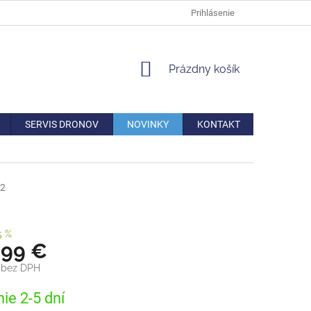
DOPRAVA
VERNOSTNÁ ZĽAVA
AKO REKLAMOVAŤ/VRÁTIŤ TO
Prihlásenie
NÁKUPNÝ
Prázdny košík
KOŠÍK
SERVIS DRONOV
NOVINKY
KONTAKT
2
5 %
,99 €
€ bez DPH
ová
ie 2-5 dní