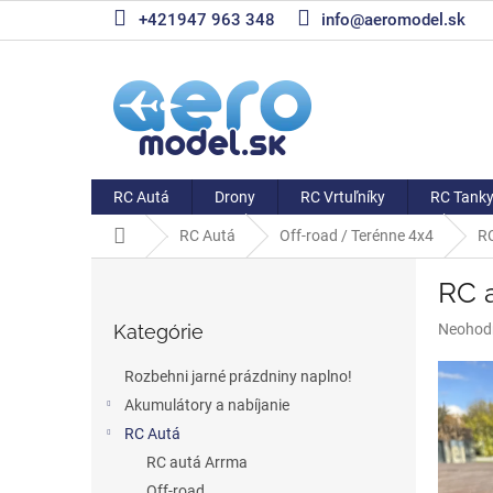
Prejsť
+421947 963 348
info@aeromodel.sk
na
obsah
RC Autá
Drony
RC Vrtuľníky
RC Tank
Domov
RC Autá
Off-road / Terénne 4x4
RC
B
RC 
o
Preskočiť
č
Priemer
Kategórie
Neohod
kategórie
n
hodnote
ý
produkt
Rozbehni jarné prázdniny naplno!
p
je
Akumulátory a nabíjanie
a
0,0
z
RC Autá
n
5
e
RC autá Arrma
hviezdič
l
Off-road