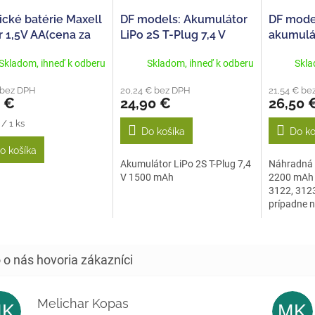
ické batérie Maxell
DF models: Akumulátor
DF mode
r 1,5V AA(cena za
LiPo 2S T-Plug 7,4 V
akumulát
1500 mAh
2200MAH
Skladom, ihneď k odberu
Skladom, ihneď k odberu
Skla
3122, 312
3136
 bez DPH
20,24 € bez DPH
21,54 € be
0 €
24,90 €
26,50 
tková
 / 1 ks
Do košíka
Do ko
o košíka
Akumulátor LiPo 2S T-Plug 7,4
Náhradná L
V 1500 mAh
2200 mAh 
3122, 3123
prípadne n
Melichar Kopas
MK
MK