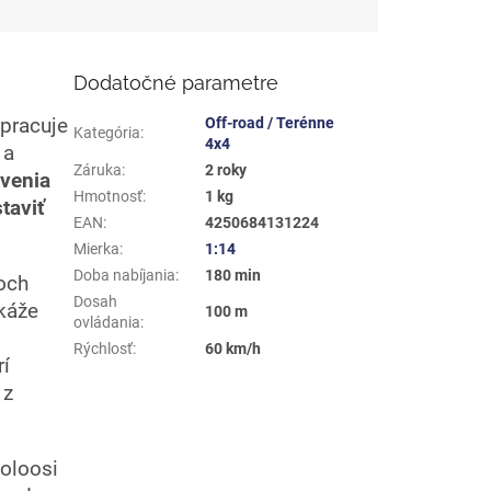
Dodatočné parametre
pracuje
Off-road / Terénne
Kategória
:
4x4
 a
Záruka
:
2 roky
venia
Hmotnosť
:
1 kg
taviť
EAN
:
4250684131224
Mierka
:
1:14
Doba nabíjania
:
180 min
och
Dosah
okáže
100 m
ovládania
:
Rýchlosť
:
60 km/h
rí
 z
poloosi