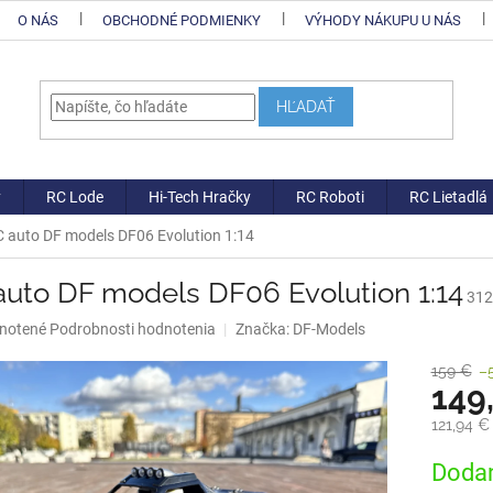
O NÁS
OBCHODNÉ PODMIENKY
VÝHODY NÁKUPU U NÁS
HĽADAŤ
y
RC Lode
Hi-Tech Hračky
RC Roboti
RC Lietadlá
 auto DF models DF06 Evolution 1:14
auto DF models DF06 Evolution 1:14
312
né
notené
Podrobnosti hodnotenia
Značka:
DF-Models
nie
u
159 €
–
149
121,94 
Jednotk
Dodan
iek.
cena: