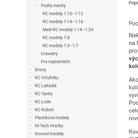
Popi
Podľa mierky
RC modely 1:10–1:12
RC modely 1:14–1:16
Pod
Malé RC modely 1:18–1:24
Nek
RC modely 1:8
na 
RC modely 1:5–1:7
pro
Crawlery
výc
Pre najmenších
kol
Drony
RC Vrtuľníky
Ako
RC Lietadlá
kol
RC Tanky
vyv
RC Lode
Pod
cel
RC Roboti
rov
Plastikové modely
Hi-Tech Hračky
Kov
Kovové modely