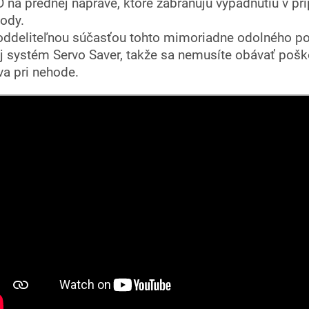
 na prednej náprave, ktoré zabraňujú vypadnutiu v pr
ody.
ddeliteľnou súčasťou tohto mimoriadne odolného p
aj systém Servo Saver, takže sa nemusíte obávať poš
va pri nehode.