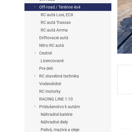
Off-road / Terénne 4x4
RC autá Losi, ECX
RC autá Traxxas
RC autá Arrma
Driftovacie autá
Nitro RC autá
Cestné
Licencované
Pre deti
RC stavebná technika
Vodeodolné
RC motorky
RACING LINE 1:10
Príslušenstvo k autám
Náhradné batérie
Náhradné diely
Palivá, mazivá a oleje