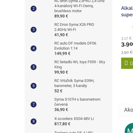
RC dron Syma Z3PRO 2,4 GHz
4-kanálový Wi-Fi čierny,
Alkal
brushless motor
supe
89,90 €
4ks)
RC Dron Syma X26 PRO
2.4GHz Wi-Fi
41,90 €
3,17 €
3,9
RC auto DF models DF06
Evolution 1:14
Jedno
3,90 €
149,99 €
cena:
RC lietadlo WL toys F959 - Sky
D
King
99,90 €
RC Vrtuľník Syma S39H,
barometer, 3 kanály
52 €
Syma S107H s barometrom
červená
36,90 €
X-scooters XS04 48V Li
817,80 €
Terénne auto DF-4J RC