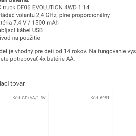
C truck DF06 EVOLUTION 4WD 1:14
vládač volantu 2,4 GHz, plne proporcionálny
atéria 7,4 V / 1500 mAh
abíjací kábel USB
ávod na použitie
el je vhodný pre deti od 14 rokov. Na fungovanie vys
ete potrebovať 4x batérie AA.
iaci tovar
Kód:
GP/AA/1.5V
Kód:
6981