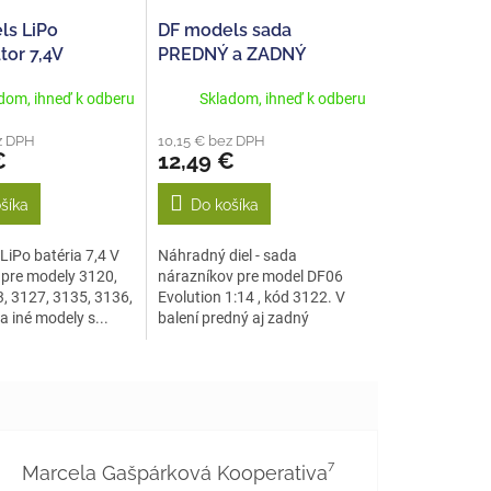
ls LiPo
DF models sada
or 7,4V
PREDNÝ a ZADNÝ
 pre 3120,
nárazník pre model 3122
dom, ihneď k odberu
Skladom, ihneď k odberu
3, 3127, 3135,
z DPH
10,15 € bez DPH
€
12,49 €
šíka
Do košíka
iPo batéria 7,4 V
Náhradný diel - sada
pre modely 3120,
nárazníkov pre model DF06
, 3127, 3135, 3136,
Evolution 1:14 , kód 3122. V
a iné modely s...
balení predný aj zadný
nárazník.
Marcela Gašpárková Kooperativa⁷