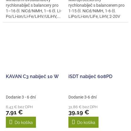
rychlonabíječ s balancery pro
rychlonabíječ s balancerem pro
1–16 čl. NiCd/NiMH, 1–6 čl. Li-
1-15 čl. NiCd/NiMH, 1-6 čl.
Po/Li-ion/Li-Fe/LiHV/ULiHV,...
LiPo/Li-ion/LiFe, LiHV, 2-20V
Pb proudem...
KAVAN C3 nabíječ 10 W
iSDT nabíječ 608PD
Dodanie 3 - 6 dní
Dodanie 3-6 dní
6,43 € bez DPH
31,86 € bez DPH
7,91 €
39,19 €
Do košíka
Do košíka