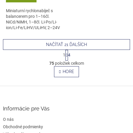
Miniaturní rychlonabíječ s
balancerem pro 1–16čl.
NiCd/NiMH, 1–8čl. Li-Po/Li-
ion/Li-Fe/LiHV/ULiHV, 2–24V
Pb proudem...
NAČÍTAŤ 21 ĎALŠÍCH
S
1
4
t
O
r
75
položiek celkom
v
á
l
HORE
n
á
k
o
d
v
Z
a
a
c
á
n
i
p
i
e
ä
e
Informácie pre Vás
p
t
r
O nás
i
v
e
Obchodné podmienky
k