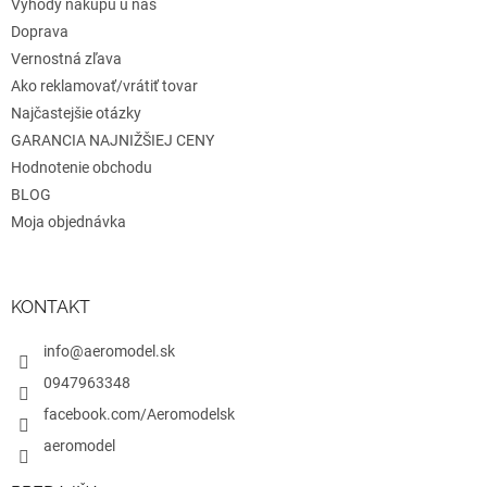
y
Výhody nákupu u nás
v
Doprava
ý
Vernostná zľava
p
i
Ako reklamovať/vrátiť tovar
s
Najčastejšie otázky
u
GARANCIA NAJNIŽŠIEJ CENY
Hodnotenie obchodu
BLOG
Moja objednávka
KONTAKT
info@aeromodel.sk
0947963348
facebook.com/Aeromodelsk
aeromodel