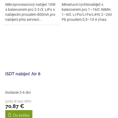
Mikroprocesorový nabíječ 10W
Miniaturní rychlonabíječ s
s balancerem pro 2-3 čl. LiPo s
balancerem pro 1–16čl. NiMH,
nabíjecím proudem 800mA pro
1–6čl. Li-Po/Li-Fe/LiHV, 2–24V
nabíjení přes servisní...
Pb proudem 0,5–10 A (max.
240...
iSDT nabíječ Air 8
Dodanie 3-6 dní
57,62 € bez DPH
70,87 €
Do košíka