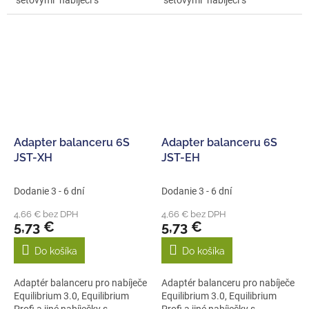
"setovými" nabíječi s
"setovými" nabíječi s
konektorem...
konektorem...
Adapter balanceru 6S
Adapter balanceru 6S
JST-XH
JST-EH
Dodanie 3 - 6 dní
Dodanie 3 - 6 dní
4,66 € bez DPH
4,66 € bez DPH
5,73 €
5,73 €
Do košíka
Do košíka
Adaptér balanceru pro nabíječe
Adaptér balanceru pro nabíječe
Equilibrium 3.0, Equilibrium
Equilibrium 3.0, Equilibrium
Profi a jiné nabíječky s
Profi a jiné nabíječky s