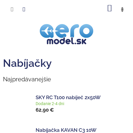
Prejsť
NÁKU
na
obsah
KOŠÍK
Nabíjačky
Najpredávanejšie
SKY RC T100 nabíječ 2x50W
Dodanie 2-4 dni
62,90 €
Nabíjačka KAVAN C3 10W