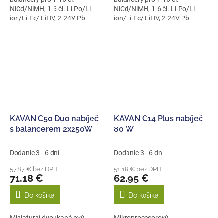
NiCd/NiMH, 1-6 čl. Li-Po/Li-
NiCd/NiMH, 1-6 čl. Li-Po/Li-
ion/Li-Fe/ LiHV, 2-24V Pb
ion/Li-Fe/ LiHV, 2-24V Pb
proudem...
proudem...
KAVAN C50 Duo nabíječ
KAVAN C14 Plus nabíječ
s balancerem 2x250W
80 W
Dodanie 3 - 6 dní
Dodanie 3 - 6 dní
57,87 € bez DPH
51,18 € bez DPH
71,18 €
62,95 €
Do košíka
Do košíka
Miniaturní dvoukanálový
Mikroprocesorový