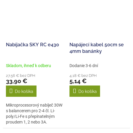
Nabíjačka SKY RC e430
Napájecí kabel 50cm se
4mm banánky
Skladom, ihneď k odberu
Dodanie 3-6 dní
27,56 € bez DPH
4,18 € bez DPH
33,90 €
5,14 €
Do košíka
Do košíka
Mikroprocesorový nabíječ 30W
s balancerem pro 2-4 čl. Li-
poly/Li-Fe s přepínatelným
proudem 1, 2 nebo 3A.
Napájení...