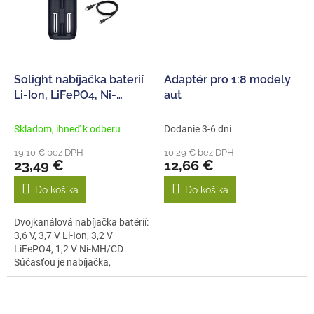
Solight nabíjačka baterií
Adaptér pro 1:8 modely
Li-Ion, LiFePO4, Ni-
aut
MH/CD, AA, AAA, 18650,
2000mA, 2 kanály, LCD
Skladom, ihneď k odberu
Dodanie 3-6 dní
19,10 € bez DPH
10,29 € bez DPH
23,49 €
12,66 €
Do košíka
Do košíka
Dvojkanálová nabíjačka batérií:
3,6 V, 3,7 V Li-Ion, 3,2 V
LiFePO4, 1,2 V Ni-MH/CD
Súčasťou je nabíjačka,
nabíjací...