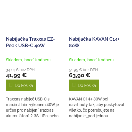
Nabíjačka Traxxas EZ-
Nabíjačka KAVAN C14+
Peak USB-C 40W
80W
Skladom, ihneď k odberu
Skladom, ihneď k odberu
34,14 € bez DPH
51,95 € bez DPH
41,99 €
63,90 €
Do košíka
Do košíka
Traxxas nabíječ USB-C s
KAVAN C14+ 80W bol
maximálním výkonem 40W je
navrhnutý tak, aby poskytoval
určen pro nabíjení Traxxas
všetko, čo potrebujete na
akumulátorů 2-3S LiPo, nebo
nabíjanie „pod jednou
NiMH...
strechou“, vrátane...