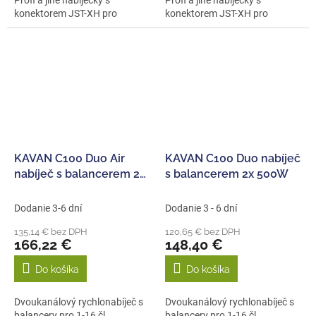
konektorem JST-XH pro
konektorem JST-XH pro
lithiové...
lithiové...
KAVAN C100 Duo Air
KAVAN C100 Duo nabíječ
nabíječ s balancerem 2x
s balancerem 2x 500W
500W
Dodanie 3-6 dní
Dodanie 3 - 6 dní
135,14 € bez DPH
120,65 € bez DPH
166,22 €
148,40 €
Do košíka
Do košíka
Dvoukanálový rychlonabíječ s
Dvoukanálový rychlonabíječ s
balancery pro 1-16 čl.
balancery pro 1-16 čl.