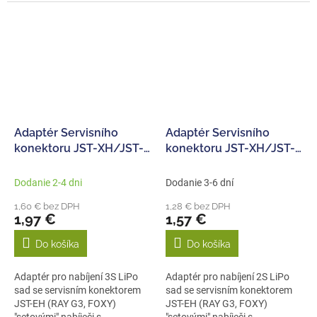
proudem 0,1–10...
proudem 0,1–20A...
Adaptér Servisního
Adaptér Servisního
konektoru JST-XH/JST-
konektoru JST-XH/JST-
EH 3S
EH 2S
Dodanie 2-4 dni
Dodanie 3-6 dní
1,60 € bez DPH
1,28 € bez DPH
1,97 €
1,57 €
Do košíka
Do košíka
Adaptér pro nabíjení 3S LiPo
Adaptér pro nabíjení 2S LiPo
sad se servisním konektorem
sad se servisním konektorem
JST-EH (RAY G3, FOXY)
JST-EH (RAY G3, FOXY)