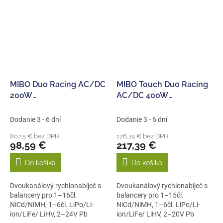
MIBO Duo Racing AC/DC
MIBO Touch Duo Racing
200W
AC/DC 400W
Charger/Discharger
Charger/Discharger
Dodanie 3 - 6 dní
Dodanie 3 - 6 dní
80,15 € bez DPH
176,74 € bez DPH
98,59 €
217,39 €
Do košíka
Do košíka
Dvoukanálový rychlonabíječ s
Dvoukanálový rychlonabíječ s
balancery pro 1–16čl.
balancery pro 1–15čl.
NiCd/NiMH, 1–6čl. LiPo/Li-
NiCd/NiMH, 1–6čl. LiPo/Li-
ion/LiFe/ LiHV, 2–24V Pb
ion/LiFe/ LiHV, 2–20V Pb