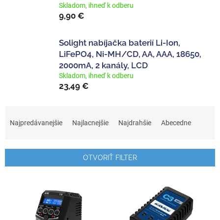
Skladom, ihneď k odberu
9,90 €
Solight nabíjačka baterií Li-Ion,
LiFePO4, Ni-MH/CD, AA, AAA, 18650,
2000mA, 2 kanály, LCD
Skladom, ihneď k odberu
23,49 €
R
a
Najpredávanejšie
Najlacnejšie
Najdrahšie
Abecedne
d
e
n
OTVORIŤ FILTER
i
e
V
p
ý
r
p
o
i
d