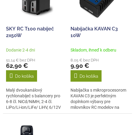
s
u
p
k
r
t
o
o
d
SKY RC T100 nabíječ
Nabíjačka KAVAN C3
v
u
2x50W
10W
k
t
Dodanie 2-4 dni
Skladom, ihneď k odberu
o
51,14 € bez DPH
8,05 € bez DPH
v
62,90 €
9,90 €
Do košíka
Do košíka
Malý dvoukanálový
Nabíjačka s mikroprocesorom
rychlonabíječ s balancery pro
KAVAN C3 je perfektným
6-8 čl. NiCd/NiMH, 2-4 čl.
doplnkom výbavy pre
LiPo/Li-ion/LiFe/ LiHV, 6/12V
milovníkov RC modelov na
Pb a...
napájanie Li-poly...