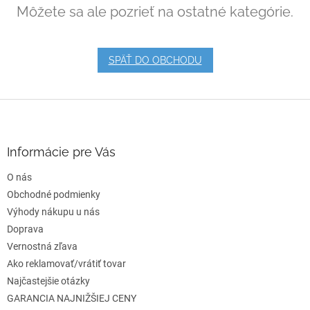
Môžete sa ale pozrieť na ostatné kategórie.
SPÄŤ DO OBCHODU
Z
á
p
ä
Informácie pre Vás
t
O nás
i
e
Obchodné podmienky
Výhody nákupu u nás
Doprava
Vernostná zľava
Ako reklamovať/vrátiť tovar
Najčastejšie otázky
GARANCIA NAJNIŽŠIEJ CENY