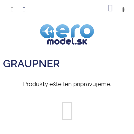
Prejsť
NÁKU
na
obsah
KOŠÍK
GRAUPNER
Produkty ešte len pripravujeme.