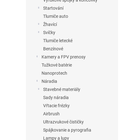
Výfukové spojky a koncovky
Startování
Tlumiče auto
Žhavící
Svíčky
Tlumiče letecké
Benzínové
Kamery a FPV prenosy
Tužkové batérie
Nanoprotech
Náradia
Stavebné materiály
Sady náradia
Vŕtacie frézky
Airbrush
Ultrazvukové čističky
Spájkovanie a pyrografia
Lampy a lupy