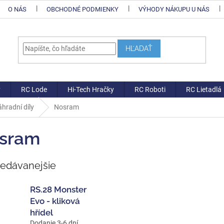
O NÁS
OBCHODNÉ PODMIENKY
VÝHODY NÁKUPU U NÁS
HĽADAŤ
y
RC Lode
Hi-Tech Hračky
RC Roboti
RC Lietadlá
hradní díly
Nosram
sram
redávanejšie
RS.28 Monster
Evo - kliková
hřídel
Dodanie 3-6 dní