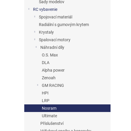
Sady modelov
RC vybavenie
Spojovací materiál
Radiální s gumovým krytem
Krystaly
Spalovací motory
Náhradní díly
O.S. Max
DLA
Alpha power
Zenoah
GM RACING
HPI
LRP
Nosram
Ultimate
Příslušenství