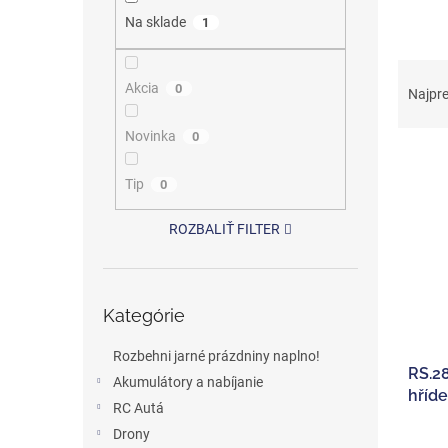
Na sklade
1
R
Akcia
a
0
Najpr
d
e
Novinka
0
V
n
ý
i
Tip
0
p
e
i
p
ROZBALIŤ FILTER
s
r
p
o
r
d
Preskočiť
o
u
Kategórie
kategórie
d
k
u
t
Rozbehni jarné prázdniny naplno!
RS.28
k
o
Akumulátory a nabíjanie
hříde
t
v
RC Autá
o
Drony
v