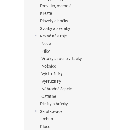
Pravítka, meradlá
Kliešte
Pinzety a háčky
Svorky a zveráky
Rezné nástroje
Nože
Pílky
Vrtáky a ručné vŕtačky
Nožnice
Výstružníky
Výkružníky
Náhradné čepele
Ostatné
Pilníky a brúsky
Skrutkovače
Imbus
Kľúče