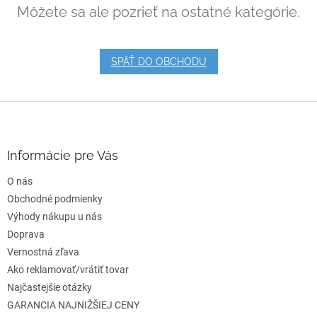
Môžete sa ale pozrieť na ostatné kategórie.
SPÄŤ DO OBCHODU
Z
á
p
ä
Informácie pre Vás
t
O nás
i
e
Obchodné podmienky
Výhody nákupu u nás
Doprava
Vernostná zľava
Ako reklamovať/vrátiť tovar
Najčastejšie otázky
GARANCIA NAJNIŽŠIEJ CENY