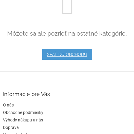
Môžete sa ale pozrieť na ostatné kategórie.
SPÄŤ DO OBCHODU
Z
á
p
ä
Informácie pre Vás
t
O nás
i
e
Obchodné podmienky
Výhody nákupu u nás
Doprava