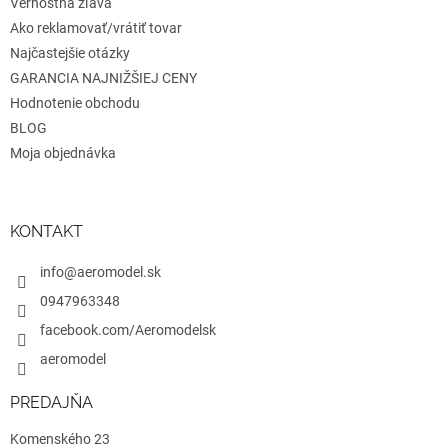
Vernostná zľava
Ako reklamovať/vrátiť tovar
Najčastejšie otázky
GARANCIA NAJNIŽŠIEJ CENY
Hodnotenie obchodu
BLOG
Moja objednávka
KONTAKT
info@aeromodel.sk
0947963348
facebook.com/Aeromodelsk
aeromodel
PREDAJŇA
Komenského 23