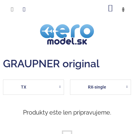
Prejsť
NÁKU
na
obsah
KOŠÍK
GRAUPNER original
TX
RX-single
Produkty ešte len pripravujeme.