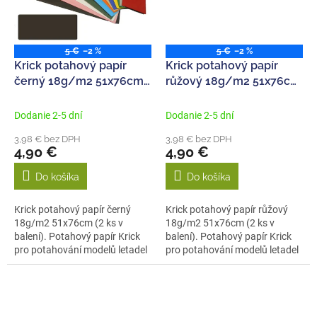
5 €
–2 %
5 €
–2 %
Krick potahový papír
Krick potahový papír
černý 18g/m2 51x76cm
růžový 18g/m2 51x76cm
(2)
(2)
Dodanie 2-5 dní
Dodanie 2-5 dní
3,98 € bez DPH
3,98 € bez DPH
4,90 €
4,90 €
Do košíka
Do košíka
Krick potahový papír černý
Krick potahový papír růžový
18g/m2 51x76cm (2 ks v
18g/m2 51x76cm (2 ks v
balení). Potahový papír Krick
balení). Potahový papír Krick
pro potahování modelů letadel
pro potahování modelů letadel
jsou k...
jsou k...