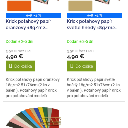
p
k
r
t
o
5 €
–2 %
5 €
–2 %
o
d
Krick potahový papír
Krick potahový papír
v
u
oranžový 18g/m2
světle hnědý 18g/m2
k
51x76cm (2)
51x76cm (2)
t
Dodanie 2-5 dní
Dodanie 2-5 dní
o
3,98 € bez DPH
3,98 € bez DPH
v
4,90 €
4,90 €
Do košíka
Do košíka
Krick potahový papír oranžový
Krick potahový papír světle
18g/m2 51x76cm (2 ks v
hnědý 18g/m2 51x76cm (2 ks
balení). Potahový papír Krick
v balení). Potahový papír Krick
pro potahování modelů
pro potahování modelů
letadel...
letadel...