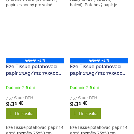
papír je vhodný pro volné...
balení). Potahový papír je
vhodný...
9,50 €
–2 %
9,50 €
–2 %
Eze Tissue potahovací
Eze Tissue potahovací
papír 13.5g/m2 75x50cm
papír 13.5g/m2 75x50cm
kostkovaný černý (3ks)
kostkovaný červený
(3ks)
Dodanie 2-5 dní
Dodanie 2-5 dní
7,57 € bez DPH
7,57 € bez DPH
9,31 €
9,31 €
Do košíka
Do košíka
Eze Tissue potahovací papír 14
Eze Tissue potahovací papír 14
g/m², rozměry 75x50 cm,
g/m², rozměry 75x50 cm,