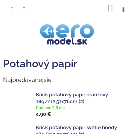
Prejsť
NÁKU
na
obsah
KOŠÍK
Potahový papír
Najpredávanejšie
Krick potahový papír oranžový
18g/m2 51x76cm (2)
Dodanie 2-5 dní
4,90 €
Krick potahový papír světle hnědý