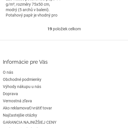
g/m², rozměry 75x50 cm,
modrý (5 archů v balení).
Potahový papír je vhodný pro
volné...
19
položiek celkom
O
v
l
Z
á
á
d
p
a
ä
Informácie pre Vás
c
t
i
O nás
i
e
e
Obchodné podmienky
p
r
Výhody nákupu u nás
v
Doprava
k
Vernostná zľava
y
v
Ako reklamovať/vrátiť tovar
ý
Najčastejšie otázky
p
GARANCIA NAJNIŽŠIEJ CENY
i