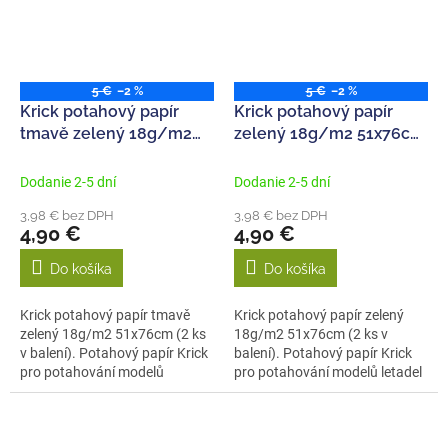
5 €
–2 %
5 €
–2 %
Krick potahový papír
Krick potahový papír
tmavě zelený 18g/m2
zelený 18g/m2 51x76cm
51x76cm (2)
(2)
Dodanie 2-5 dní
Dodanie 2-5 dní
3,98 € bez DPH
3,98 € bez DPH
4,90 €
4,90 €
Do košíka
Do košíka
Krick potahový papír tmavě
Krick potahový papír zelený
zelený 18g/m2 51x76cm (2 ks
18g/m2 51x76cm (2 ks v
v balení). Potahový papír Krick
balení). Potahový papír Krick
pro potahování modelů
pro potahování modelů letadel
letadel...
jsou k...