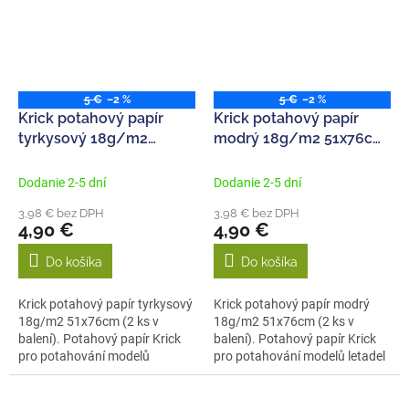
5 €
–2 %
5 €
–2 %
Krick potahový papír
Krick potahový papír
tyrkysový 18g/m2
modrý 18g/m2 51x76cm
51x76cm (2)
(2)
Dodanie 2-5 dní
Dodanie 2-5 dní
3,98 € bez DPH
3,98 € bez DPH
4,90 €
4,90 €
Do košíka
Do košíka
Krick potahový papír tyrkysový
Krick potahový papír modrý
18g/m2 51x76cm (2 ks v
18g/m2 51x76cm (2 ks v
balení). Potahový papír Krick
balení). Potahový papír Krick
pro potahování modelů
pro potahování modelů letadel
letadel...
jsou k...