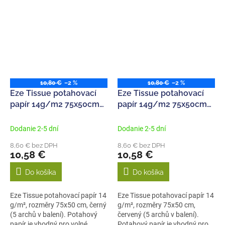
10,80 €
–2 %
10,80 €
–2 %
Eze Tissue potahovací
Eze Tissue potahovací
papír 14g/m2 75x50cm
papír 14g/m2 75x50cm
černý (5ks)
červený (5ks)
Dodanie 2-5 dní
Dodanie 2-5 dní
8,60 € bez DPH
8,60 € bez DPH
10,58 €
10,58 €
Do košíka
Do košíka
Eze Tissue potahovací papír 14
Eze Tissue potahovací papír 14
g/m², rozměry 75x50 cm, černý
g/m², rozměry 75x50 cm,
(5 archů v balení). Potahový
červený (5 archů v balení).
papír je vhodný pro volné...
Potahový papír je vhodný pro