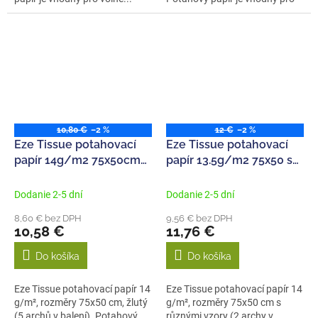
volné...
10,80 €
–2 %
12 €
–2 %
Eze Tissue potahovací
Eze Tissue potahovací
papír 14g/m2 75x50cm
papír 13.5g/m2 75x50 se
žlutý (5ks)
vzory (2ks)
Dodanie 2-5 dní
Dodanie 2-5 dní
8,60 € bez DPH
9,56 € bez DPH
10,58 €
11,76 €
Do košíka
Do košíka
Eze Tissue potahovací papír 14
Eze Tissue potahovací papír 14
g/m², rozměry 75x50 cm, žlutý
g/m², rozměry 75x50 cm s
(5 archů v balení). Potahový
různými vzory (2 archy v