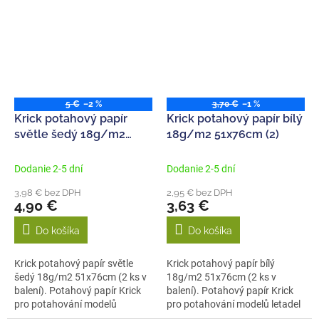
5 €
–2 %
3,70 €
–1 %
Krick potahový papír
Krick potahový papír bílý
světle šedý 18g/m2
18g/m2 51x76cm (2)
51x76cm (2)
Dodanie 2-5 dní
Dodanie 2-5 dní
3,98 € bez DPH
2,95 € bez DPH
4,90 €
3,63 €
Do košíka
Do košíka
Krick potahový papír světle
Krick potahový papír bílý
šedý 18g/m2 51x76cm (2 ks v
18g/m2 51x76cm (2 ks v
balení). Potahový papír Krick
balení). Potahový papír Krick
pro potahování modelů
pro potahování modelů letadel
letadel...
jsou k...