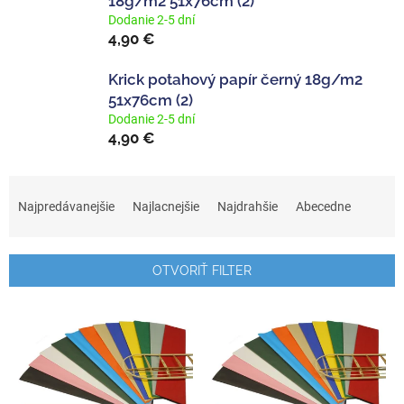
18g/m2 51x76cm (2)
Dodanie 2-5 dní
4,90 €
Krick potahový papír černý 18g/m2
51x76cm (2)
Dodanie 2-5 dní
4,90 €
R
a
Najpredávanejšie
Najlacnejšie
Najdrahšie
Abecedne
d
e
n
OTVORIŤ FILTER
i
e
V
p
ý
r
p
o
i
d
s
u