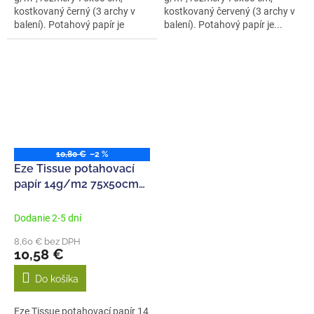
kostkovaný černý (3 archy v
kostkovaný červený (3 archy v
balení). Potahový papír je
balení). Potahový papír je...
vhodný...
10,80 €
–2 %
Eze Tissue potahovací
papír 14g/m2 75x50cm
modrý (5ks)
Dodanie 2-5 dní
8,60 € bez DPH
10,58 €
Do košíka
Eze Tissue potahovací papír 14