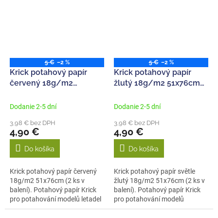
5 €
–2 %
5 €
–2 %
Krick potahový papír
Krick potahový papír
červený 18g/m2
žlutý 18g/m2 51x76cm
51x76cm (2)
(2)
Dodanie 2-5 dní
Dodanie 2-5 dní
3,98 € bez DPH
3,98 € bez DPH
4,90 €
4,90 €
Do košíka
Do košíka
Krick potahový papír červený
Krick potahový papír světle
18g/m2 51x76cm (2 ks v
žlutý 18g/m2 51x76cm (2 ks v
balení). Potahový papír Krick
balení). Potahový papír Krick
pro potahování modelů letadel
pro potahování modelů
jsou...
letadel...