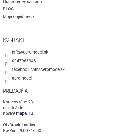
s
Hodnotenie obchodu
u
BLOG
Moja objednávka
KONTAKT
info@aeromodel.sk
0947963348
facebook.com/Aeromodelsk
aeromodel
PREDAJŇA
Komenského 23
oproti Aide
Košice
mapa TU
Otváracie hodiny
Po-Pia 9:00 - 16:30