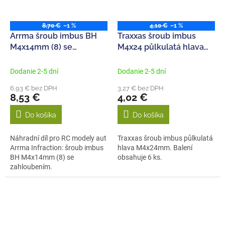
8,70 €
–1 %
4,10 €
–1 %
Arrma šroub imbus BH
Traxxas šroub imbus
M4x14mm (8) se
M4x24 půlkulatá hlava
zahloubením
(6)
Dodanie 2-5 dní
Dodanie 2-5 dní
6,93 € bez DPH
3,27 € bez DPH
8,53 €
4,02 €
Do košíka
Do košíka
Náhradní díl pro RC modely aut
Traxxas šroub imbus půlkulatá
Arrma Infraction: šroub imbus
hlava M4x24mm. Balení
BH M4x14mm (8) se
obsahuje 6 ks.
zahloubením.