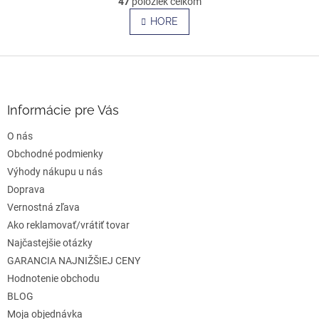
47
položiek celkom
v
á
l
HORE
n
á
k
o
d
v
Z
a
a
c
á
n
i
p
i
e
ä
e
Informácie pre Vás
p
t
r
O nás
i
v
e
Obchodné podmienky
k
y
Výhody nákupu u nás
v
Doprava
ý
Vernostná zľava
p
i
Ako reklamovať/vrátiť tovar
s
Najčastejšie otázky
u
GARANCIA NAJNIŽŠIEJ CENY
Hodnotenie obchodu
BLOG
Moja objednávka