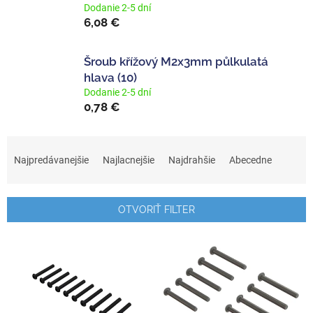
Dodanie 2-5 dní
6,08 €
Šroub křížový M2x3mm půlkulatá
hlava (10)
Dodanie 2-5 dní
0,78 €
R
a
Najpredávanejšie
Najlacnejšie
Najdrahšie
Abecedne
d
e
n
OTVORIŤ FILTER
i
e
V
p
ý
r
p
o
i
d
s
u