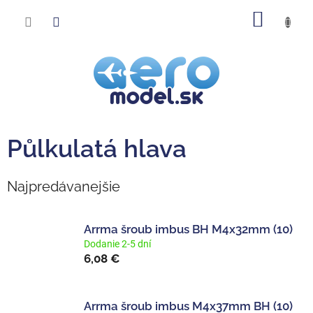
Prejsť
NÁKU
na
obsah
KOŠÍK
Půlkulatá hlava
Najpredávanejšie
Arrma šroub imbus BH M4x32mm (10)
Dodanie 2-5 dní
6,08 €
Arrma šroub imbus M4x37mm BH (10)