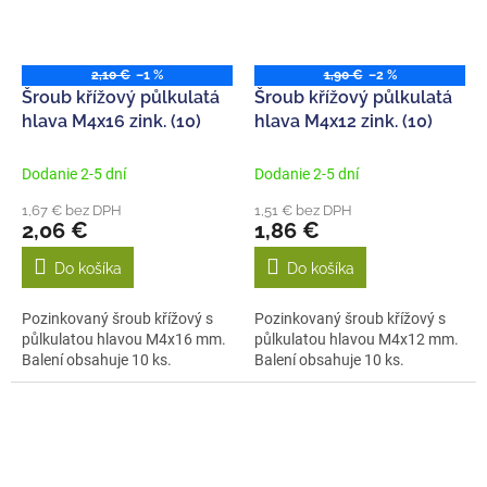
2,10 €
–1 %
1,90 €
–2 %
Šroub křížový půlkulatá
Šroub křížový půlkulatá
hlava M4x16 zink. (10)
hlava M4x12 zink. (10)
Dodanie 2-5 dní
Dodanie 2-5 dní
1,67 € bez DPH
1,51 € bez DPH
2,06 €
1,86 €
Do košíka
Do košíka
Pozinkovaný šroub křížový s
Pozinkovaný šroub křížový s
půlkulatou hlavou M4x16 mm.
půlkulatou hlavou M4x12 mm.
Balení obsahuje 10 ks.
Balení obsahuje 10 ks.