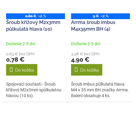
0,80 €
–2 %
5 €
–2 %
Šroub křížový M2x3mm
Arrma šroub imbus
půlkulatá hlava (10)
M4x35mm BH (4)
Dodanie 2-5 dní
Dodanie 2-5 dní
0,63 € bez DPH
3,98 € bez DPH
0,78 €
4,90 €
Do košíka
Do košíka
Spojovací součásti - Šroub
Šroub imbus půlkulatá hlava
křížový M2x3mm spůlkulatou
M4 x 35 mm BH značky Arrma.
hlavou (10 ks).
Balení obsahuje 4 ks.