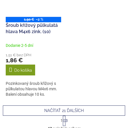
1,90 €
–2 %
Šroub křížový půlkulatá
hlava M4x6 zink. (10)
Dodanie 2-5 dní
1,51 € bez DPH
1,86 €
Do košíka
Pozinkovaný šroub křížový s
půlkulatou hlavou M4x6 mm.
Balení obsahuje 10 ks.
NAČÍTAŤ 21 ĎALŠÍCH
S
1
3
t
O
r