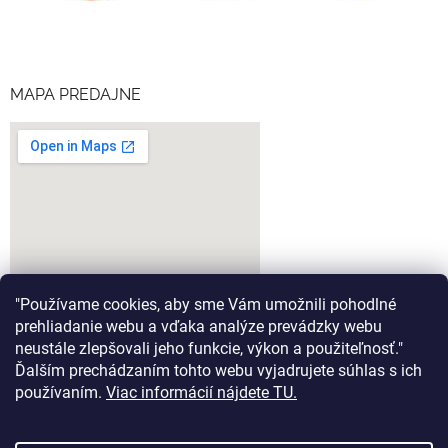
MAPA PREDAJNE
"Používame cookies, aby sme Vám umožnili pohodlné
prehliadanie webu a vďaka analýze prevádzky webu
neustále zlepšovali jeho funkcie, výkon a použiteľnosť."
Ďalším prechádzaním tohto webu vyjadrujete súhlas s ich
google-map-generator.com
používaním.
Viac informácií nájdete TU.