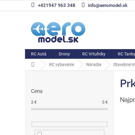
Prejsť
+421947 963 348
info@aeromodel.sk
na
obsah
RC Autá
Drony
RC Vrtuľníky
RC Tank
Domov
RC vybavenie
Náradia
Stavebné m
B
o
Pr
č
Cena
n
Najp
ý
2
€
3
€
p
a
n
e
l