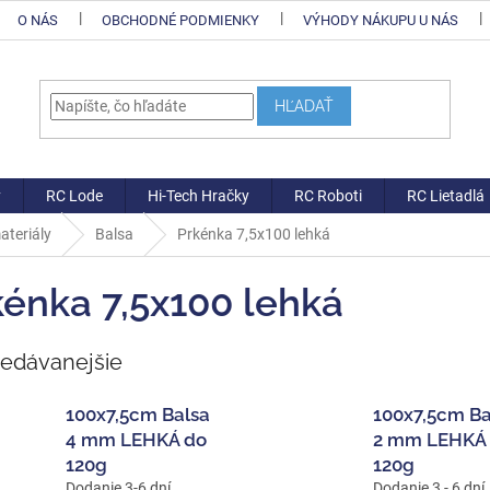
O NÁS
OBCHODNÉ PODMIENKY
VÝHODY NÁKUPU U NÁS
HĽADAŤ
y
RC Lode
Hi-Tech Hračky
RC Roboti
RC Lietadlá
ateriály
Balsa
Prkénka 7,5x100 lehká
kénka 7,5x100 lehká
redávanejšie
100x7,5cm Balsa
100x7,5cm Ba
4 mm LEHKÁ do
2 mm LEHKÁ
120g
120g
Dodanie 3-6 dní
Dodanie 3 - 6 dní