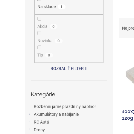
Na sklade
1
R
Akcia
a
0
Najpr
d
e
Novinka
0
V
n
ý
i
Tip
0
p
e
i
p
ROZBALIŤ FILTER
s
r
p
o
r
d
Preskočiť
o
u
Kategórie
kategórie
d
k
u
t
Rozbehni jarné prázdniny naplno!
100x
k
o
Akumulátory a nabíjanie
120g
t
v
RC Autá
o
Drony
v