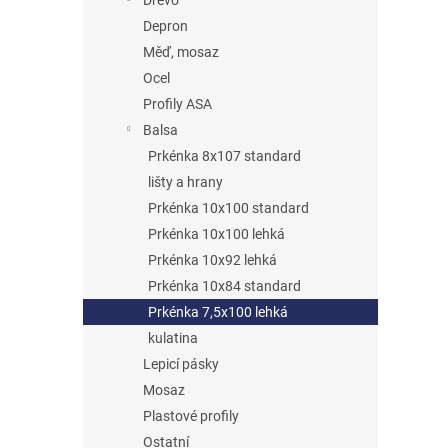
Dřevo
Depron
Měď, mosaz
Ocel
Profily ASA
Balsa
Prkénka 8x107 standard
lišty a hrany
Prkénka 10x100 standard
Prkénka 10x100 lehká
Prkénka 10x92 lehká
Prkénka 10x84 standard
Prkénka 7,5x100 lehká
kulatina
Lepicí pásky
Mosaz
Plastové profily
Ostatní