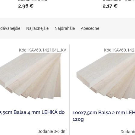
2,96 €
2,17 €
edávanejšie
Najlacnejšie
Najdrahšie
Abecedne
Kód:
KAV60.142104L_KV
Kód:
KAV60.142
7,5cm Balsa 4 mm LEHKÁ do
100x7,5cm Balsa 2 mm LE
120g
Dodanie 3-6 dní
Dodanie 