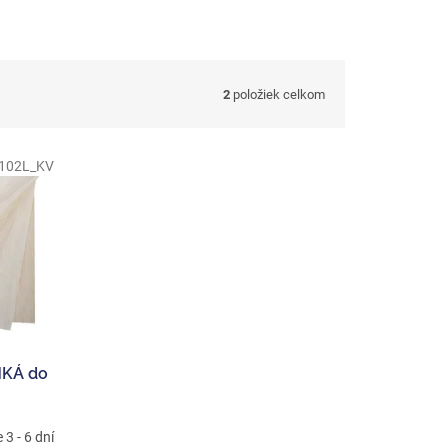
2
položiek celkom
102L_KV
HKÁ do
3 - 6 dní