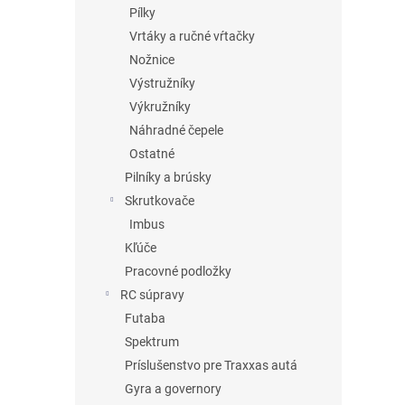
Pílky
Vrtáky a ručné vŕtačky
Nožnice
Výstružníky
Výkružníky
Náhradné čepele
Ostatné
Pilníky a brúsky
Skrutkovače
Imbus
Kľúče
Pracovné podložky
RC súpravy
Futaba
Spektrum
Príslušenstvo pre Traxxas autá
Gyra a governory