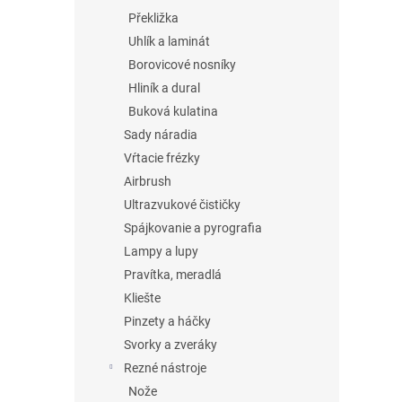
Překližka
Uhlík a laminát
Borovicové nosníky
Hliník a dural
Buková kulatina
Sady náradia
Vŕtacie frézky
Airbrush
Ultrazvukové čističky
Spájkovanie a pyrografia
Lampy a lupy
Pravítka, meradlá
Kliešte
Pinzety a háčky
Svorky a zveráky
Rezné nástroje
Nože