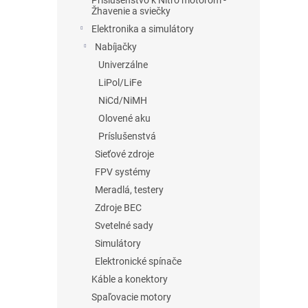
Príslušenstvo k Nitro motorom -
Žhavenie a sviečky
Elektronika a simulátory
Nabíjačky
Univerzálne
LiPol/LiFe
NiCd/NiMH
Olovené aku
Príslušenstvá
Sieťové zdroje
FPV systémy
Meradlá, testery
Zdroje BEC
Svetelné sady
Simulátory
Elektronické spínače
Káble a konektory
Spaľovacie motory