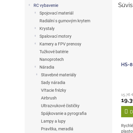
Súvis
RC vybavenie
Spojovací materiál
Radiální s gumovým krytem
Krystaly
Spalovací motory
Kamery a FPV prenosy
Tužkové batérie
Nanoprotech
HS-8
Náradia
Stavebné materiály
Sady náradia
Vŕtacie frézky
15,76 
Airbrush
19,
Ultrazvukové čističky
D
Spájkovanie a pyrografia
Lampy a lupy
Rychlé
Pravítka, meradlá
plasto