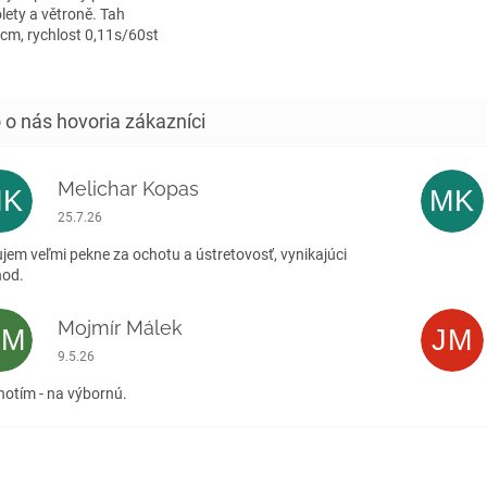
olety a větroně. Tah
cm, rychlost 0,11s/60st
Melichar Kopas
MK
MK
Hodnotenie obchodu je 5 z 5 hviezdičiek.
25.7.26
jem veľmi pekne za ochotu a ústretovosť, vynikajúci
hod.
Mojmír Málek
MM
JM
Hodnotenie obchodu je 5 z 5 hviezdičiek.
9.5.26
otím - na výbornú.