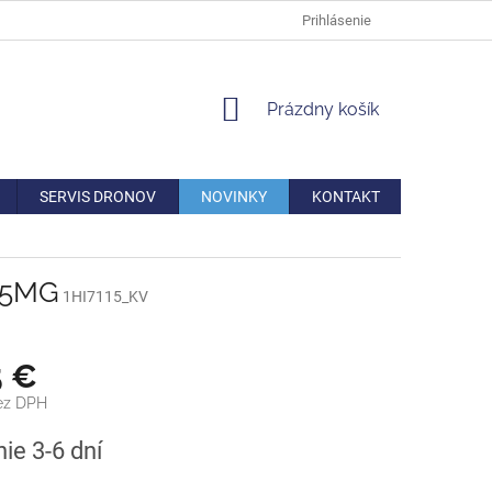
DOPRAVA
VERNOSTNÁ ZĽAVA
AKO REKLAMOVAŤ/VRÁTIŤ TO
Prihlásenie
NÁKUPNÝ
Prázdny košík
KOŠÍK
SERVIS DRONOV
NOVINKY
KONTAKT
D85MG
1HI7115_KV
5 €
bez DPH
ová
ie 3-6 dní