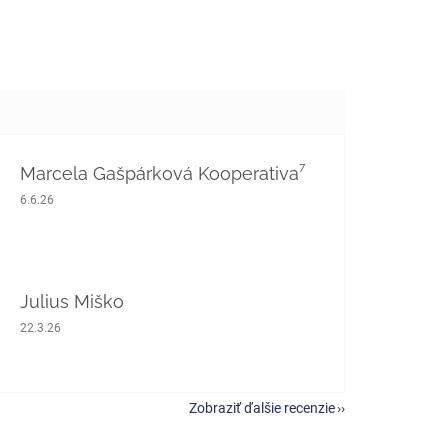
Marcela Gašpárková Kooperativa⁷
Hodnotenie obchodu je 5 z 5 hviezdičiek.
6.6.26
Julius Miško
Hodnotenie obchodu je 5 z 5 hviezdičiek.
22.3.26
Zobraziť ďalšie recenzie