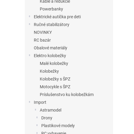
Káble a redukcie
Powerbanky
Elektrické autíčka pre deti
Ručné stabilizátory
NOVINKY
RC bazár
Obalové materiály
Elektro kolobežky
Malé kolobežky
Kolobežky
Kolobežky s ŠPZ
Motocykle s ŠPZ
Príslušenstvo ku kolobežkám
Import
Astramodel
Drony
Plastikové modely
RC vybavenie