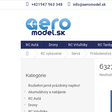
Prejsť
+421947 963 348
info@aeromodel.sk
na
obsah
RC Autá
Drony
RC Vrtuľníky
RC Tank
Domov
RC vybavenie
Servá
Príslušenstvá
B
632
o
Preskočiť
č
Priemer
Kategórie
Neohod
kategórie
n
hodnote
ý
produkt
Rozbehni jarné prázdniny naplno!
p
je
Akumulátory a nabíjanie
a
0,0
z
RC Autá
n
5
e
Drony
hviezdič
l
RC Vrtuľníky