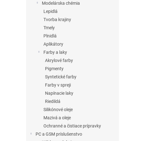
Modelárska chémia
Lepidlá
Tvorba krajiny
Tmely
Plnidlá
Aplikátory
Farby a laky
Akrylové farby
Pigmenty
Syntetické farby
Farby v spreji
Napínacie laky
Riedildá
Silikónové oleje
Mazivá a oleje
Ochranné a čistiace prípravky
PC a GSM príslušenstvo