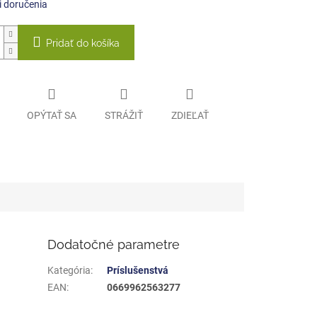
 doručenia
Pridať do košíka
OPÝTAŤ SA
STRÁŽIŤ
ZDIEĽAŤ
Dodatočné parametre
Kategória
:
Príslušenstvá
EAN
:
0669962563277