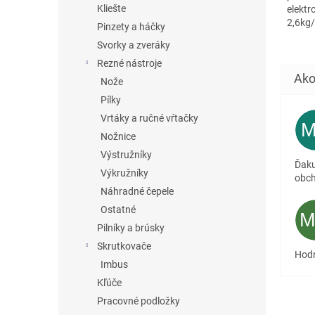
Kliešte
elektr
2,6kg/
Pinzety a háčky
při...
Svorky a zveráky
Rezné nástroje
Nože
Pílky
Vrtáky a ručné vŕtačky
Nožnice
Výstružníky
Ďaku
Výkružníky
obc
Náhradné čepele
Ostatné
Pilníky a brúsky
Skrutkovače
Hodn
Imbus
Kľúče
Pracovné podložky