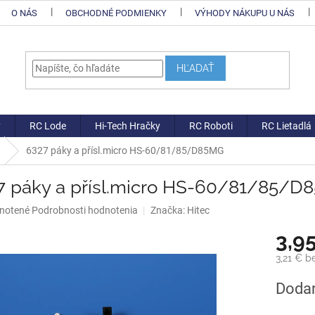
O NÁS
OBCHODNÉ PODMIENKY
VÝHODY NÁKUPU U NÁS
HĽADAŤ
y
RC Lode
Hi-Tech Hračky
RC Roboti
RC Lietadlá
6327 páky a přísl.micro HS-60/81/85/D85MG
7 páky a přísl.micro HS-60/81/85/
né
notené
Podrobnosti hodnotenia
Značka:
Hitec
nie
3,9
u
3,21 € 
Jednotk
Dodan
cena:
iek.