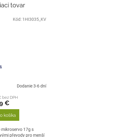
iaci tovar
Kód:
1HI3035_KV
1
Dodanie 3-6 dní
€ bez DPH
39 €
o košíka
 mikroservo 17g s
vými převody pro menší