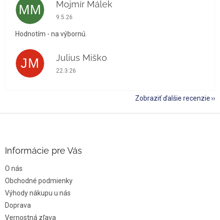
Mojmír Málek
MM
Hodnotenie obchodu je 5 z 5 hviezdičiek.
9.5.26
Hodnotím - na výbornú.
Julius Miško
JM
Hodnotenie obchodu je 5 z 5 hviezdičiek.
22.3.26
Zobraziť ďalšie recenzie
Z
á
p
ä
Informácie pre Vás
t
O nás
i
e
Obchodné podmienky
Výhody nákupu u nás
Doprava
Vernostná zľava