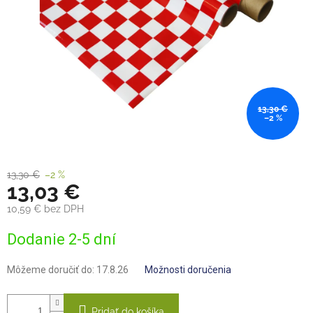
13,30 €
–2 %
13,30 €
–2 %
13,03 €
10,59 € bez DPH
Jednotková
Dodanie 2-5 dní
cena:
Môžeme doručiť do:
17.8.26
Možnosti doručenia
Pridať do košíka