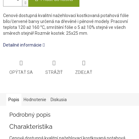
Cenově dostupná kvalitní nažehlovací kostkovaná potahová fólie
bílo/červené barvy určená na dřevěné i pěnové modely. Pracovní
teplota 120 až 160 °C, smrštění fólie o 5 až 10% stejně ve všech
směrech stejně! Rozměr kostek: 25x25 mm.
Detailné informácie
OPÝTAŤ SA
STRÁŽIŤ
ZDIEĽAŤ
Popis
Hodnotenie
Diskusia
Podrobný popis
Charakteristika
Cenově dostupná kvalitní nažehlovací kostkovaná potahová