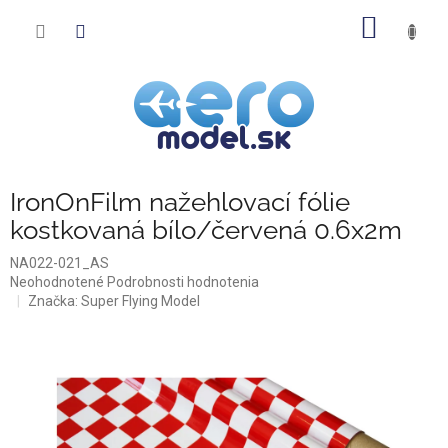
Prejsť
NÁKU
na
obsah
KOŠÍK
IronOnFilm nažehlovací fólie
kostkovaná bílo/červená 0.6x2m
NA022-021_AS
Priemerné
Neohodnotené
Podrobnosti hodnotenia
hodnotenie
Značka:
Super Flying Model
produktu
je
0,0
z
5
hviezdičiek.