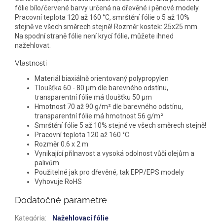
fólie bílo/červené barvy určená na dřevěné i pěnové modely.
Pracovní teplota 120 až 160 °C, smrštění fólie o 5 až 10%
stejně ve všech směrech stejně! Rozměr kostek: 25x25 mm.
Na spodní straně fólie není krycí fólie, můžete ihned
nažehlovat.
Vlastnosti
Materiál biaxiálně orientovaný polypropylen
Tloušťka 60 - 80 µm dle barevného odstínu,
transparentní fólie má tloušťku 50 µm
Hmotnost 70 až 90 g/m² dle barevného odstínu,
transparentní fólie má hmotnost 56 g/m²
Smrštění fólie 5 až 10% stejně ve všech směrech stejně!
Pracovní teplota 120 až 160 °C
Rozměr 0.6 x 2 m
Vynikající přilnavost a vysoká odolnost vůči olejům a
palivům
Použitelné jak pro dřevěné, tak EPP/EPS modely
Vyhovuje RoHS
Dodatočné parametre
Kategória
:
Nažehlovací fólie