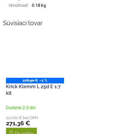
Hmotnosť
:
0.18 kg
Súvisiaci tovar
276,90 €
–2 %
Krick Klemm L 25d E 1:7
kit
Dodanie 2-5 dní
220,62 € bez DPH
271,36 €
Do košíka