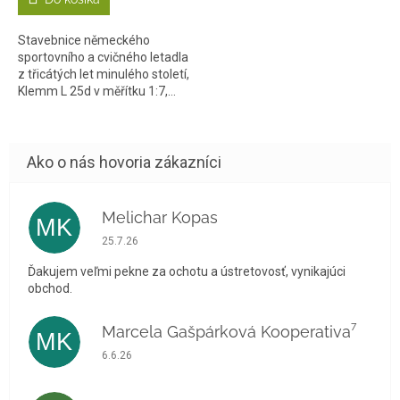
Stavebnice německého
sportovního a cvičného letadla
z třicátých let minulého století,
Klemm L 25d v měřítku 1:7,...
Melichar Kopas
MK
Hodnotenie obchodu je 5 z 5 hviezdičiek.
25.7.26
Ďakujem veľmi pekne za ochotu a ústretovosť, vynikajúci
obchod.
Marcela Gašpárková Kooperativa⁷
MK
Hodnotenie obchodu je 5 z 5 hviezdičiek.
6.6.26