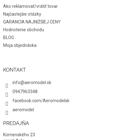
Ako reklamovať/vrátiť tovar
Najčastejšie otázky
GARANCIA NAJNIŽŠIEJ CENY
Hodnotenie obchodu
BLOG
Moja objednávka
KONTAKT
info@aeromodel.sk
0947963348
facebook.com/Aeromodelsk
aeromodel
PREDAJŇA
Komenského 23