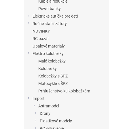
Káble a redukcie
Powerbanky
Elektrické autíčka pre deti
Ručné stabilizátory
NOVINKY
RC bazár
Obalové materiály
Elektro kolobežky
Malé kolobežky
Kolobežky
Kolobežky s ŠPZ
Motocykle s ŠPZ
Príslušenstvo ku kolobežkám
Import
Astramodel
Drony
Plastikové modely
RC vybavenie