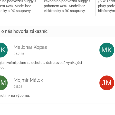
ního podvozku buggy s
závodního podvozku buggy s
/ 2WD drif
em 4WD. Model bez
pohonem 4WD. Model bez
platy pod
oniky a RC soupravy.
elektroniky a RC soupravy.
hliníkovými
elektroniky,
Melichar Kopas
MK
MK
Hodnotenie obchodu je 5 z 5 hviezdičiek.
25.7.26
jem veľmi pekne za ochotu a ústretovosť, vynikajúci
hod.
Mojmír Málek
MM
JM
Hodnotenie obchodu je 5 z 5 hviezdičiek.
9.5.26
otím - na výbornú.