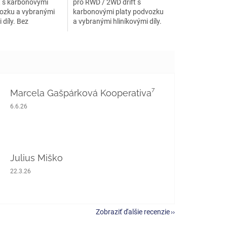
t s karbonovými
pro RWD / 2WD drift s
vozku a vybranými
karbonovými platy podvozku
 díly. Bez
a vybranými hliníkovými díly.
...
Stavebnice...
Marcela Gašpárková Kooperativa⁷
Hodnotenie obchodu je 5 z 5 hviezdičiek.
6.6.26
Julius Miško
Hodnotenie obchodu je 5 z 5 hviezdičiek.
22.3.26
Zobraziť ďalšie recenzie