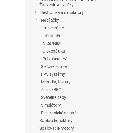
Príslušenstvo k Nitro motorom -
Žhavenie a sviečky
Elektronika a simulátory
Nabíjačky
Univerzálne
LiPol/LiFe
NiCd/NiMH
Olovené aku
Príslušenstvá
Sieťové zdroje
FPV systémy
Meradlá, testery
Zdroje BEC
Svetelné sady
Simulátory
Elektronické spínače
Káble a konektory
Spaľovacie motory