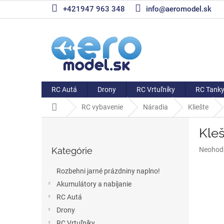
Prejsť
+421947 963 348
info@aeromodel.sk
na
obsah
RC Autá
Drony
RC Vrtuľníky
RC Tank
Domov
RC vybavenie
Náradia
Kliešte
B
Kleš
o
Preskočiť
č
Priemer
Kategórie
Neohod
kategórie
n
hodnote
ý
produkt
Rozbehni jarné prázdniny naplno!
p
je
Akumulátory a nabíjanie
a
0,0
z
RC Autá
n
5
e
Drony
hviezdič
l
RC Vrtuľníky