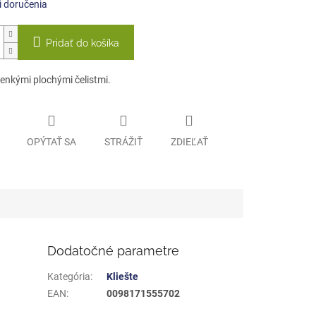
 doručenia
Pridať do košíka
tenkými plochými čelistmi.
OPÝTAŤ SA
STRÁŽIŤ
ZDIEĽAŤ
Dodatočné parametre
Kategória
:
Kliešte
EAN
:
0098171555702