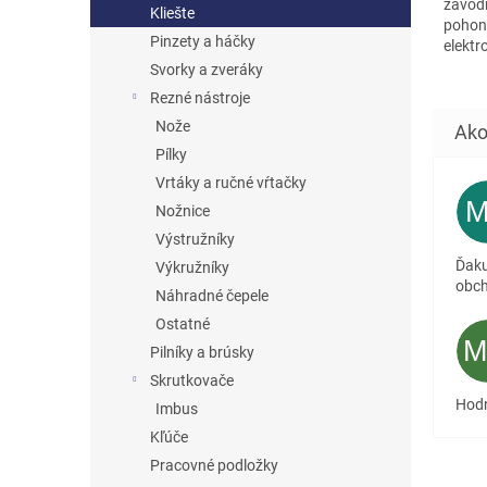
závod
Kliešte
pohon
Pinzety a háčky
elektr
Svorky a zveráky
Rezné nástroje
Nože
Pílky
Vrtáky a ručné vŕtačky
Nožnice
Výstružníky
Ďaku
Výkružníky
obc
Náhradné čepele
Ostatné
Pilníky a brúsky
Skrutkovače
Hodn
Imbus
Kľúče
Pracovné podložky