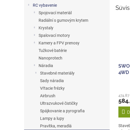
RC vybavenie
Súvis
Spojovací materiál
Radiální s gumovým krytem
Krystaly
Spalovací motory
Kamery a FPV prenosy
Tužkové batérie
Nanoprotech
SWOR
Náradia
4WD 
Stavebné materiály
Bugg
Sady náradia
Vŕtacie frézky
474,87
Airbrush
584
Ultrazvukové čističky
Spájkovanie a pyrografia
D
Lampy a lupy
Stave
Pravítka, meradlá