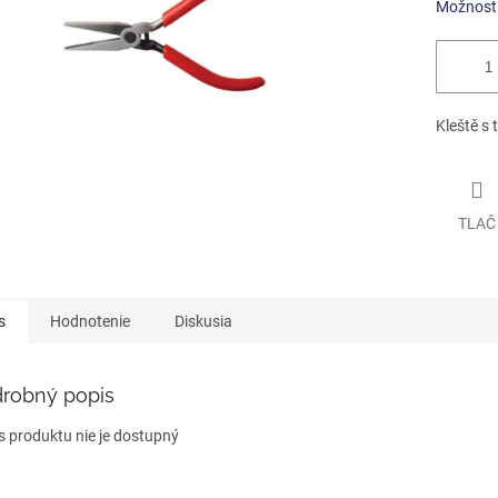
Možnosti
Kleště s 
TLAČ
s
Hodnotenie
Diskusia
robný popis
s produktu nie je dostupný