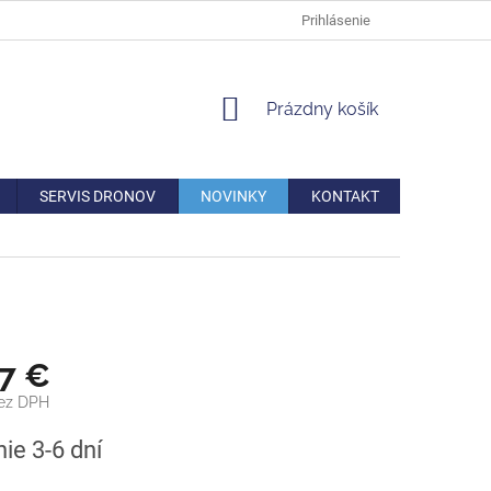
DOPRAVA
VERNOSTNÁ ZĽAVA
AKO REKLAMOVAŤ/VRÁTIŤ TO
Prihlásenie
NÁKUPNÝ
Prázdny košík
KOŠÍK
SERVIS DRONOV
NOVINKY
KONTAKT
47 €
bez DPH
ová
ie 3-6 dní