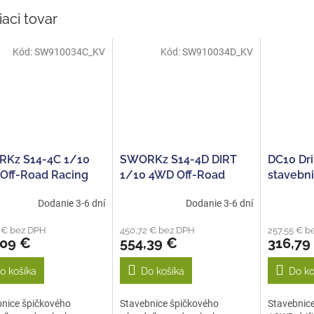
iaci tovar
Kód:
SW910034C_KV
Kód:
SW910034D_KV
Kz S14-4C 1/10
SWORKz S14-4D DIRT
DC10 Drif
Off-Road Racing
1/10 4WD Off-Road
stavebn
y PRO stavebnice
Racing Buggy PRO
Dodanie 3-6 dní
Dodanie 3-6 dní
stavebnice
 € bez DPH
450,72 € bez DPH
257,55 € b
,09 €
554,39 €
316,79
o košíka
Do košíka
Do ko
bnice špičkového
Stavebnice špičkového
Stavebnic