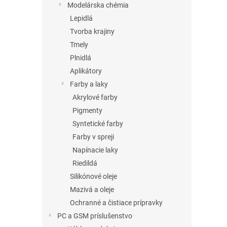
Modelárska chémia
Lepidlá
Tvorba krajiny
Tmely
Plnidlá
Aplikátory
Farby a laky
Akrylové farby
Pigmenty
Syntetické farby
Farby v spreji
Napínacie laky
Riedildá
Silikónové oleje
Mazivá a oleje
Ochranné a čistiace prípravky
PC a GSM príslušenstvo