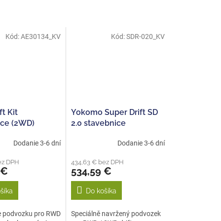
Kód:
AE30134_KV
Kód:
SDR-020_KV
t Kit
Yokomo Super Drift SD
ice (2WD)
2.0 stavebnice
driftovacího podvozku
Dodanie 3-6 dní
Dodanie 3-6 dní
ez DPH
434,63 € bez DPH
 €
534,59 €
šíka
Do košíka
e podvozku pro RWD
Speciálně navržený podvozek