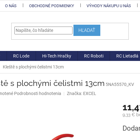
O NÁS
OBCHODNÉ PODMIENKY
VÝHODY NÁKUPU U NÁS
HĽADAŤ
y
RC Lode
Hi-Tech Hračky
RC Roboti
RC Lietadlá
Kleště s plochými čelistmi 13cm
tě s plochými čelistmi 13cm
5NA55570_KV
né
notené
Podrobnosti hodnotenia
Značka:
EXCEL
nie
11,
u
9,33 € 
Jednotk
Dodan
cena:
iek.