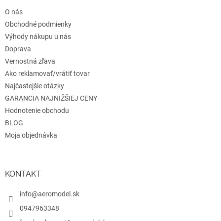
t
O nás
i
e
Obchodné podmienky
Výhody nákupu u nás
Doprava
Vernostná zľava
Ako reklamovať/vrátiť tovar
Najčastejšie otázky
GARANCIA NAJNIŽŠIEJ CENY
Hodnotenie obchodu
BLOG
Moja objednávka
KONTAKT
info@aeromodel.sk
0947963348