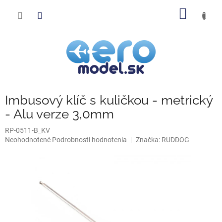
Prejsť
NÁKU
na
obsah
KOŠÍK
Imbusový klíč s kuličkou - metrický
- Alu verze 3,0mm
RP-0511-B_KV
Priemerné
Neohodnotené
Podrobnosti hodnotenia
Značka:
RUDDOG
hodnotenie
produktu
je
0,0
z
5
hviezdičiek.