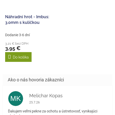
Náhradní hrot - Imbus:
3.0mm s kuličkou
Dodanie 3-6 dní
3,21 € bez DPH
3,95 €
Do košíka
Melichar Kopas
MK
Hodnotenie obchodu je 5 z 5 hviezdičiek.
25.7.26
Ďakujem veľmi pekne za ochotu a ústretovosť, vynikajúci