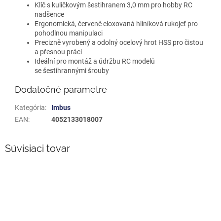
Klíč s kuličkovým šestihranem 3,0 mm pro hobby RC
nadšence
Ergonomická, červeně eloxovaná hliníková rukojeť pro
pohodlnou manipulaci
Precizně vyrobený a odolný ocelový hrot HSS pro čistou
a přesnou práci
Ideální pro montáž a údržbu RC modelů
se šestihrannými šrouby
Dodatočné parametre
Kategória
:
Imbus
EAN
:
4052133018007
Súvisiaci tovar