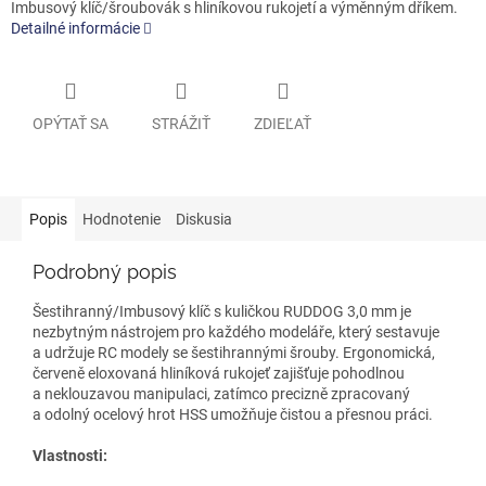
Imbusový klíč/šroubovák s hliníkovou rukojetí a výměnným dříkem.
Detailné informácie
OPÝTAŤ SA
STRÁŽIŤ
ZDIEĽAŤ
Popis
Hodnotenie
Diskusia
Podrobný popis
Šestihranný/Imbusový klíč s kuličkou RUDDOG 3,0 mm je
nezbytným nástrojem pro každého modeláře, který sestavuje
a udržuje RC modely se šestihrannými šrouby. Ergonomická,
červeně eloxovaná hliníková rukojeť zajišťuje pohodlnou
a neklouzavou manipulaci, zatímco precizně zpracovaný
a odolný ocelový hrot HSS umožňuje čistou a přesnou práci.
Vlastnosti: