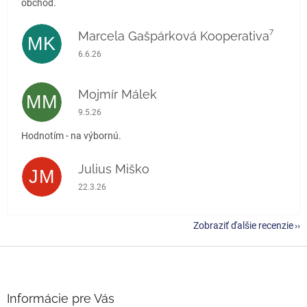
obchod.
Marcela Gašpárková Kooperativa⁷
MK
Hodnotenie obchodu je 5 z 5 hviezdičiek.
6.6.26
Mojmír Málek
MM
Hodnotenie obchodu je 5 z 5 hviezdičiek.
9.5.26
Hodnotím - na výbornú.
Julius Miško
JM
Hodnotenie obchodu je 5 z 5 hviezdičiek.
22.3.26
Zobraziť ďalšie recenzie
Z
á
p
ä
Informácie pre Vás