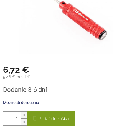
6,72 €
5,46 € bez DPH
Jednotková
Dodanie 3-6 dní
cena:
Možnosti doručenia
Pridať do košíka