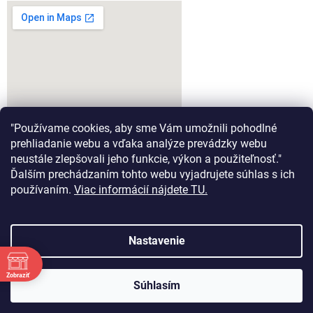
"Používame cookies, aby sme Vám umožnili pohodlné
prehliadanie webu a vďaka analýze prevádzky webu
neustále zlepšovali jeho funkcie, výkon a použiteľnosť."
Ďalším prechádzaním tohto webu vyjadrujete súhlas s ich
google-map-generator.com
používaním.
Viac informácií nájdete TU.
Nastavenie
Vytvoril Shoptet
Zobraziť
Súhlasím
Copyright 2026
Aeromodel.sk
. Všetky práva vyhradené.
Tešíme sa na Vašu návštevu :)