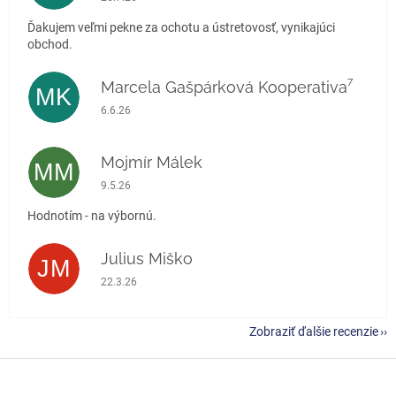
Ďakujem veľmi pekne za ochotu a ústretovosť, vynikajúci
obchod.
Marcela Gašpárková Kooperativa⁷
MK
Hodnotenie obchodu je 5 z 5 hviezdičiek.
6.6.26
Mojmír Málek
MM
Hodnotenie obchodu je 5 z 5 hviezdičiek.
9.5.26
Hodnotím - na výbornú.
Julius Miško
JM
Hodnotenie obchodu je 5 z 5 hviezdičiek.
22.3.26
Zobraziť ďalšie recenzie
Z
á