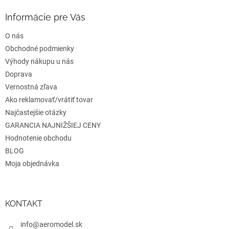
p
ä
Informácie pre Vás
t
O nás
i
e
Obchodné podmienky
Výhody nákupu u nás
Doprava
Vernostná zľava
Ako reklamovať/vrátiť tovar
Najčastejšie otázky
GARANCIA NAJNIŽŠIEJ CENY
Hodnotenie obchodu
BLOG
Moja objednávka
KONTAKT
info@aeromodel.sk