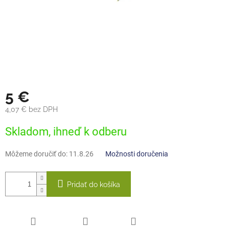
5 €
4,07 € bez DPH
Jednotková
Skladom, ihneď k odberu
cena:
Môžeme doručiť do:
11.8.26
Možnosti doručenia
Pridať do košíka