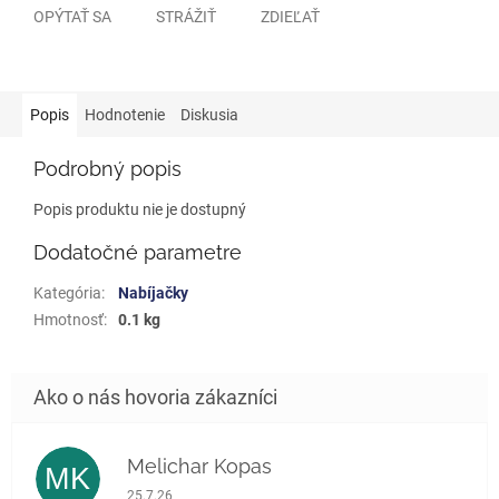
OPÝTAŤ SA
STRÁŽIŤ
ZDIEĽAŤ
Popis
Hodnotenie
Diskusia
Podrobný popis
Popis produktu nie je dostupný
Dodatočné parametre
Kategória
:
Nabíjačky
Hmotnosť
:
0.1 kg
Melichar Kopas
MK
Hodnotenie obchodu je 5 z 5 hviezdičiek.
25.7.26