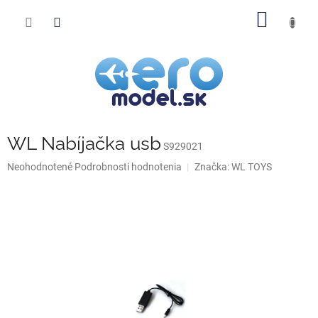
Prejsť
NÁKU
na
obsah
KOŠÍK
WL Nabíjačka usb
S929021
Priemerné
Neohodnotené
Podrobnosti hodnotenia
Značka:
WL TOYS
hodnotenie
produktu
je
0,0
z
5
hviezdičiek.