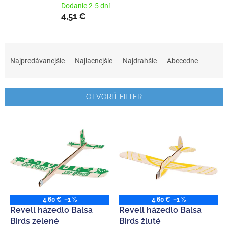
Dodanie 2-5 dní
4,51 €
R
a
Najpredávanejšie
Najlacnejšie
Najdrahšie
Abecedne
d
e
n
OTVORIŤ FILTER
i
e
V
p
ý
r
p
o
i
d
s
u
p
k
r
t
o
4,60 €
–1 %
4,60 €
–1 %
o
d
Revell házedlo Balsa
Revell házedlo Balsa
v
u
Birds zelené
Birds žluté