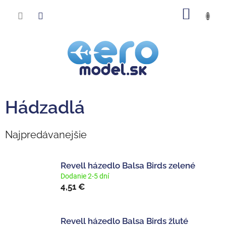
Prejsť
NÁKU
na
obsah
KOŠÍK
Hádzadlá
Najpredávanejšie
Revell házedlo Balsa Birds zelené
Dodanie 2-5 dní
4,51 €
Revell házedlo Balsa Birds žluté