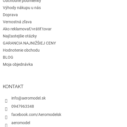
e
Obchodné podmienky
p
r
Výhody nákupu u nás
v
Doprava
k
Vernostná zľava
y
v
Ako reklamovať/vrátiť tovar
ý
Najčastejšie otázky
p
GARANCIA NAJNIŽŠIEJ CENY
i
s
Hodnotenie obchodu
u
BLOG
Moja objednávka
KONTAKT
info@aeromodel.sk
0947963348
facebook.com/Aeromodelsk
aeromodel