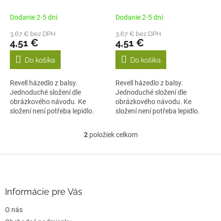
k
t
Dodanie 2-5 dní
Dodanie 2-5 dní
o
3,67 € bez DPH
3,67 € bez DPH
v
4,51 €
4,51 €
Do košíka
Do košíka
Revell házedlo z balsy.
Revell házedlo z balsy.
Jednoduché složení dle
Jednoduché složení dle
obrázkového návodu. Ke
obrázkového návodu. Ke
složení není potřeba lepidlo.
složení není potřeba lepidlo.
Doporučujeme, aby...
Doporučujeme, aby...
2
položiek celkom
O
v
l
Z
á
á
d
p
a
ä
Informácie pre Vás
c
t
i
O nás
i
e