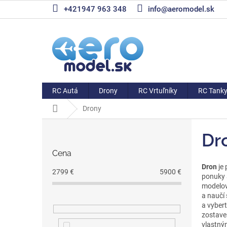
Prejsť
+421947 963 348
info@aeromodel.sk
na
obsah
RC Autá
Drony
RC Vrtuľníky
RC Tank
Domov
Drony
B
o
Dr
č
Cena
n
Dron
je 
ý
2799
€
5900
€
ponuky a
p
modelov,
a
a naučí
n
a vybert
e
zostave
l
vlastným