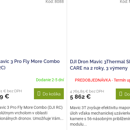
Kód:
8088
Kód:
Mavic 3 Pro Fly More Combo
DJI Dron Mavic 3Thermal S
RC)
CARE na 2 roky, 3 výmeny
Dodanie 2-5 dní
PREDOBJEDNÁVKA - Termín u
61 € bez DPH
4 765,85 € bez DPH
Do košíka
Do
99 €
5 862 €
vic 3 Pro Fly More Combo (DJI RC)
Mavic 3T zvyšuje efektivitu mapo
olútnym vrcholom v oblasti
úloh vďaka mechanickej uzávierk
ionálnych dronov. Umožňuje Vám...
kamere s 56-násobným priblížení
modulu...