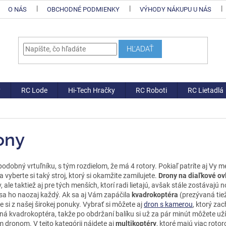
O NÁS
OBCHODNÉ PODMIENKY
VÝHODY NÁKUPU U NÁS
HĽADAŤ
y
RC Lode
Hi-Tech Hračky
RC Roboti
RC Lietadlá
ony
podobný vrtuľníku, s tým rozdielom, že má 4 rotory. Pokiaľ patríte aj Vy m
 vyberte si taký stroj, ktorý si okamžite zamilujete.
Drony na diaľkové ov
 ale taktiež aj pre tých menších, ktorí radi lietajú, avšak stále zostávajú 
 sa ho naozaj každý. Ak sa aj Vám zapáčila
kvadrokoptéra
(prezývaná tie
e si z našej širokej ponuky. Vybrať si môžete aj
dron s kamerou
, ktorý zac
ná kvadrokoptéra, takže po obdržaní balíku si už za pár minút môžete už
 dronom. V tejto kategórii nájdete aj
multikoptéry
, ktoré majú viac roto