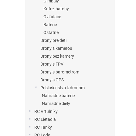
Gimbaly
Kufre, batohy
Ovládače
Batérie
Ostatné
Drony pre deti
Drony s kamerou
Drony bez kamery
Drony s FPV
Drony s barometrom
Drony s GPS
Príslušenstvo k dronom
Náhradné batérie
Náhradné diely
RC Vrtuľníky
RC Lietadlá
RC Tanky
RC Lode