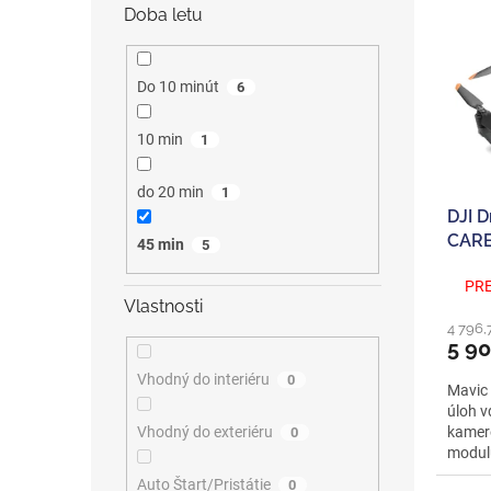
ý
i
Doba letu
p
e
i
p
s
r
Do 10 minút
6
p
o
r
d
10 min
1
o
u
d
k
do 20 min
1
u
t
DJI 
k
o
CARE
t
v
45 min
5
o
PRE
v
Vlastnosti
4 796,
5 9
Vhodný do interiéru
0
Mavic 
úloh v
Vhodný do exteriéru
kamere
0
modulu
Auto Štart/Pristátie
0