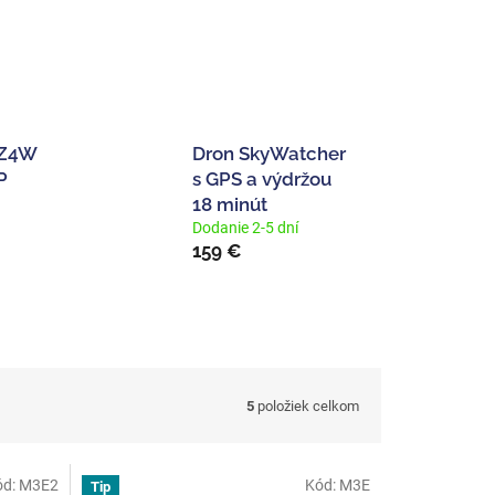
 Z4W
Dron SkyWatcher
P
s GPS a výdržou
18 minút
Dodanie 2-5 dní
159 €
5
položiek celkom
ód:
M3E2
Kód:
M3E
Tip