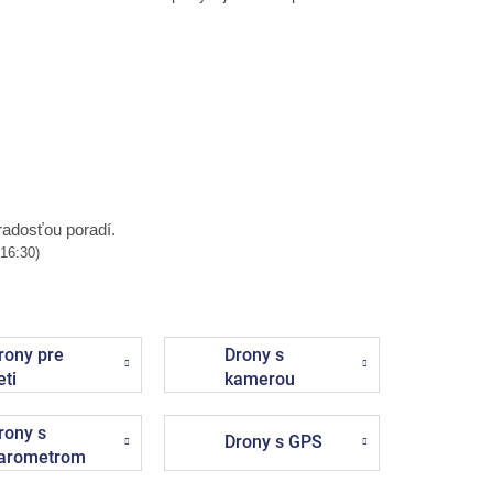
radosťou poradí.
 16:30)
rony pre
Drony s
eti
kamerou
rony s
Drony s GPS
arometrom