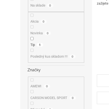
zažijete
Na sklade
0
Akcia
0
Novinka
0
Tip
1
Posledný kus skladom !!!
0
Značky
AMEWI
0
CARSON MODEL SPORT
0