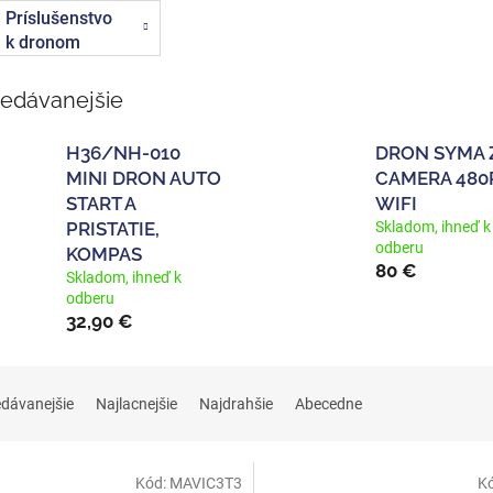
Príslušenstvo
k dronom
redávanejšie
H36/NH-010
DRON SYMA
MINI DRON AUTO
CAMERA 480
START A
WIFI
PRISTATIE,
Skladom, ihneď k
odberu
KOMPAS
80 €
Skladom, ihneď k
odberu
32,90 €
edávanejšie
Najlacnejšie
Najdrahšie
Abecedne
Kód:
MAVIC3T3
K