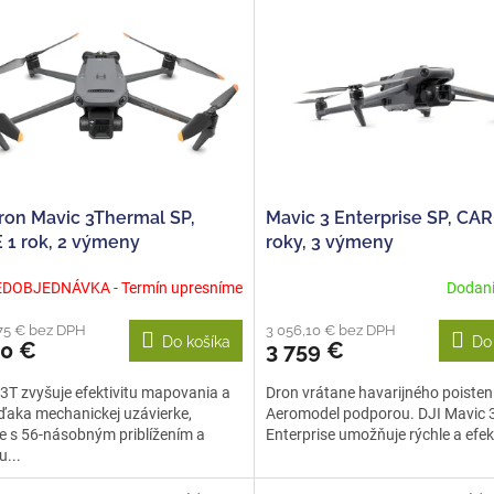
Dron Mavic 3Thermal SP,
Mavic 3 Enterprise SP, CAR
 1 rok, 2 výmeny
roky, 3 výmeny
DOBJEDNÁVKA - Termín upresníme
Dodani
75 € bez DPH
3 056,10 € bez DPH
Do košíka
Do
00 €
3 759 €
3T zvyšuje efektivitu mapovania a
Dron vrátane havarijného poisteni
ďaka mechanickej uzávierke,
Aeromodel podporou. DJI Mavic 
 s 56-násobným priblížením a
Enterprise umožňuje rýchle a efekt
...