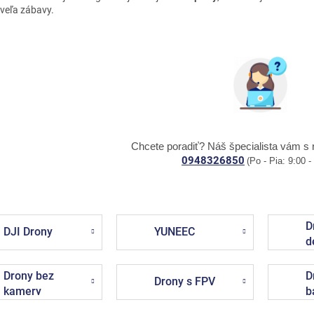
 veľa zábavy.
Chcete poradiť? Náš špecialista vám s 
0948326850
(Po - Pia: 9:00 -
D
DJI Drony
YUNEEC
d
Drony bez
D
Drony s FPV
kamery
b