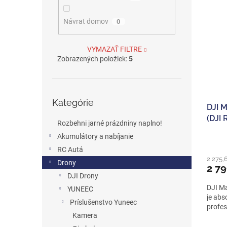
Návrat domov
0
VYMAZAŤ FILTRE
Zobrazených položiek:
5
Preskočiť
Kategórie
kategórie
DJI 
(DJI 
Rozbehni jarné prázdniny naplno!
Akumulátory a nabíjanie
RC Autá
2 275,
Drony
2 7
DJI Drony
DJI Ma
YUNEEC
je abs
Príslušenstvo Yuneec
profes
Kamera