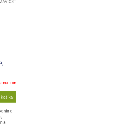
MAVIC3T
P,
presníme
 košíka
vania a
e,
m a