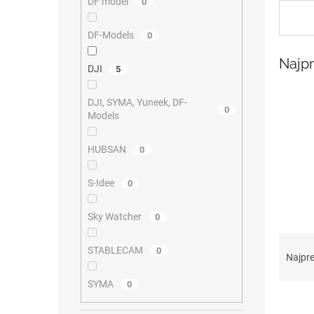
DF model
0
DF-Models
0
Najp
DJI
5
DJI, SYMA, Yuneek, DF-
0
Models
HUBSAN
0
S-Idee
0
Sky Watcher
0
R
STABLECAM
0
a
Najpr
d
SYMA
e
0
V
n