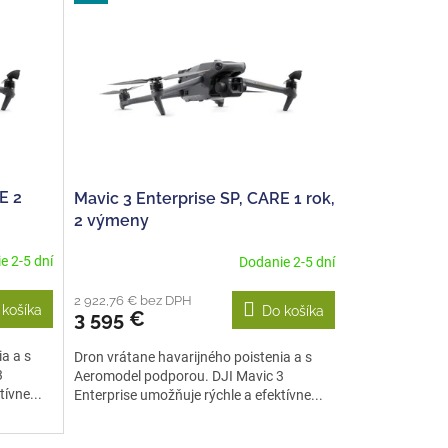
E 2
Mavic 3 Enterprise SP, CARE 1 rok,
2 výmeny
e 2-5 dní
Dodanie 2-5 dní
2 922,76 € bez DPH
 košíka
Do košíka
3 595 €
a a s
Dron vrátane havarijného poistenia a s
3
Aeromodel podporou. DJI Mavic 3
ívne...
Enterprise umožňuje rýchle a efektívne...