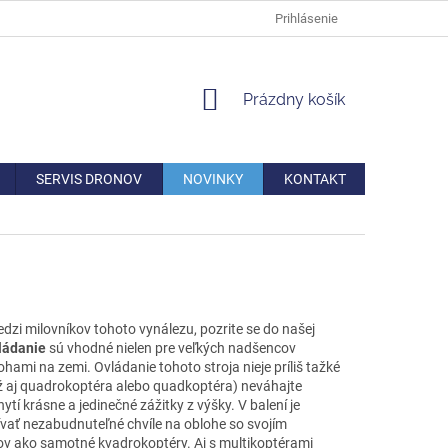
DOPRAVA
VERNOSTNÁ ZĽAVA
AKO REKLAMOVAŤ/VRÁTIŤ TO
Prihlásenie
NÁKUPNÝ
Prázdny košík
KOŠÍK
SERVIS DRONOV
NOVINKY
KONTAKT
edzi milovníkov tohoto vynálezu, pozrite se do našej
ládanie
sú vhodné nielen pre veľkých nadšencov
nohami na zemi. Ovládanie tohoto stroja nieje príliš tažké
ž aj quadrokoptéra alebo quadkoptéra) neváhajte
hytí krásne a jedinečné zážitky z výšky. V balení je
ívať nezabudnuteľné chvíle na oblohe so svojím
rov ako samotné kvadrokoptéry. Aj s multikoptérami