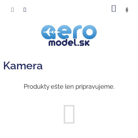
Prejsť
NÁKU
na
obsah
KOŠÍK
Kamera
Produkty ešte len pripravujeme.