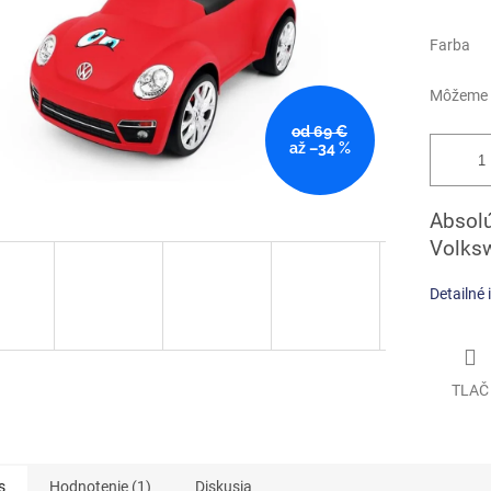
Farba
Môžeme d
od 69 €
až –34 %
Absolú
Volksw
Detailné 
TLAČ
s
Hodnotenie (1)
Diskusia