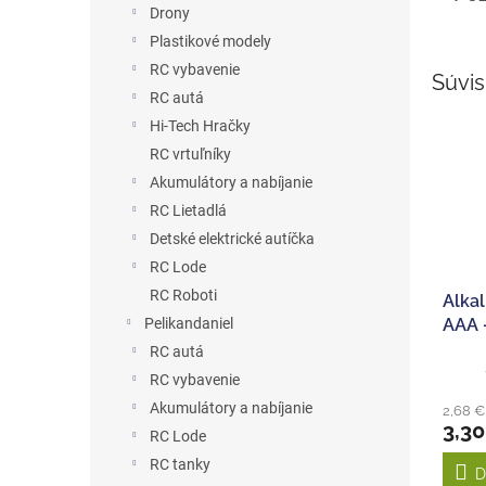
Drony
Plastikové modely
RC vybavenie
Súvis
RC autá
Hi-Tech Hračky
RC vrtuľníky
Akumulátory a nabíjanie
RC Lietadlá
Detské elektrické autíčka
RC Lode
RC Roboti
Alkal
AAA 
Pelikandaniel
RC autá
RC vybavenie
Akumulátory a nabíjanie
2,68 
3,30
RC Lode
RC tanky
D