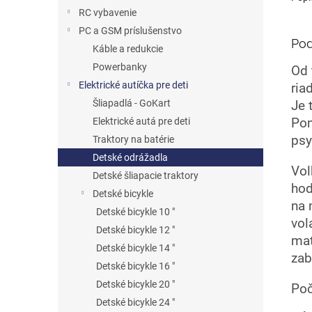
RC vybavenie
PC a GSM príslušenstvo
Pod
Káble a redukcie
Powerbanky
Od 
Elektrické autíčka pre deti
ria
Šliapadlá - GoKart
Je 
Pom
Elektrické autá pre deti
psy
Traktory na batérie
Detské odrážadla
Vol
Detské šliapacie traktory
hod
Detské bicykle
na 
Detské bicykle 10 "
vol
Detské bicykle 12 "
mat
Detské bicykle 14 "
zab
Detské bicykle 16 "
Detské bicykle 20 "
Poč
Detské bicykle 24 "