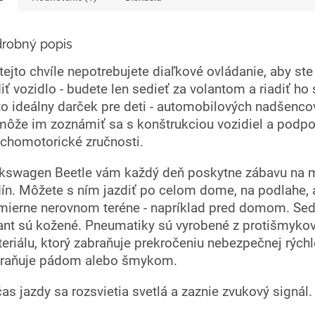
robný popis
tejto chvíle nepotrebujete diaľkové ovládanie, aby ste
diť vozidlo - budete len sedieť za volantom a riadiť ho
to ideálny darček pre deti - automobilových nadšenco
ôže im zoznámiť sa s konštrukciou vozidiel a podpor
chomotorické zručnosti.
kswagen Beetle vám každý deň poskytne zábavu na
ín. Môžete s ním jazdiť po celom dome, na podlahe, 
mierne nerovnom teréne - napríklad pred domom. Sed
ant sú kožené. Pneumatiky sú vyrobené z protišmyko
eriálu, ktorý zabraňuje prekročeniu nebezpečnej rýchl
raňuje pádom alebo šmykom.
as jazdy sa rozsvietia svetlá a zaznie zvukový signál.