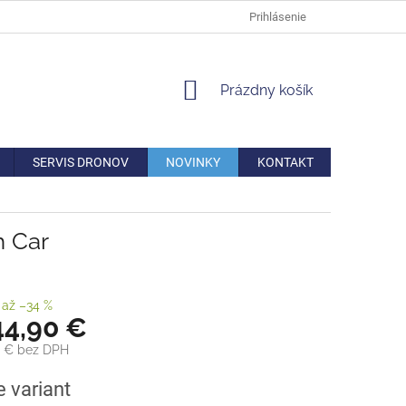
DOPRAVA
VERNOSTNÁ ZĽAVA
AKO REKLAMOVAŤ/VRÁTIŤ TO
Prihlásenie
NÁKUPNÝ
Prázdny košík
KOŠÍK
SERVIS DRONOV
NOVINKY
KONTAKT
h Car
až –34 %
44,90 €
0 €
bez DPH
ová
e variant