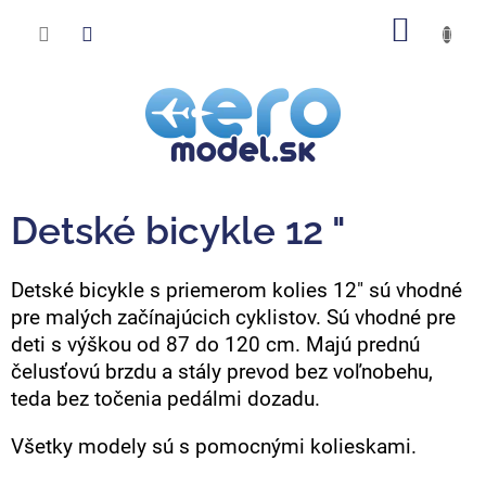
Prejsť
NÁKU
na
obsah
KOŠÍK
Detské bicykle 12 "
Detské bicykle s priemerom kolies 12" sú vhodné
pre malých začínajúcich cyklistov. Sú vhodné pre
deti s výškou od 87 do 120 cm. Majú prednú
čelusťovú brzdu a stály prevod bez voľnobehu,
teda bez točenia pedálmi dozadu.
Všetky modely sú s pomocnými kolieskami.