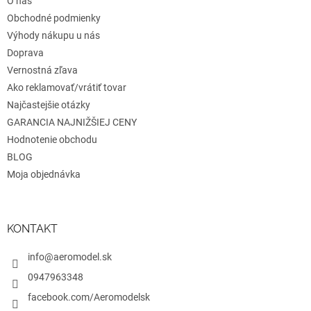
O nás
i
e
Obchodné podmienky
Výhody nákupu u nás
Doprava
Vernostná zľava
Ako reklamovať/vrátiť tovar
Najčastejšie otázky
GARANCIA NAJNIŽŠIEJ CENY
Hodnotenie obchodu
BLOG
Moja objednávka
KONTAKT
info@aeromodel.sk
0947963348
facebook.com/Aeromodelsk