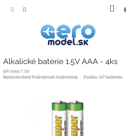
Prejsť
NÁKU
na
obsah
KOŠÍK
Alkalické batérie 1.5V AAA - 4ks
GP/AAA/1.5V
Priemerné
Neohodnotené
Podrobnosti hodnotenia
Značka:
GP batteries
hodnotenie
produktu
je
0,0
z
5
hviezdičiek.