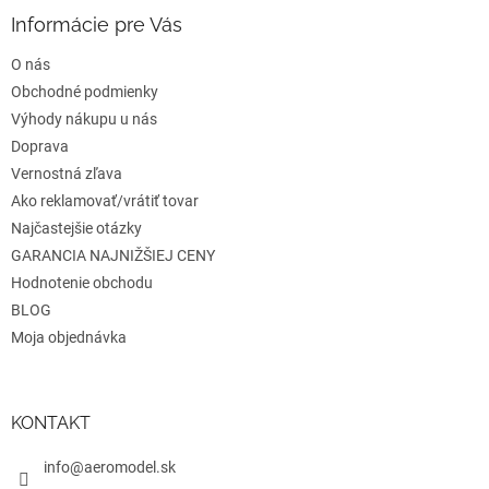
p
ä
Informácie pre Vás
t
O nás
i
e
Obchodné podmienky
Výhody nákupu u nás
Doprava
Vernostná zľava
Ako reklamovať/vrátiť tovar
Najčastejšie otázky
GARANCIA NAJNIŽŠIEJ CENY
Hodnotenie obchodu
BLOG
Moja objednávka
KONTAKT
info@aeromodel.sk