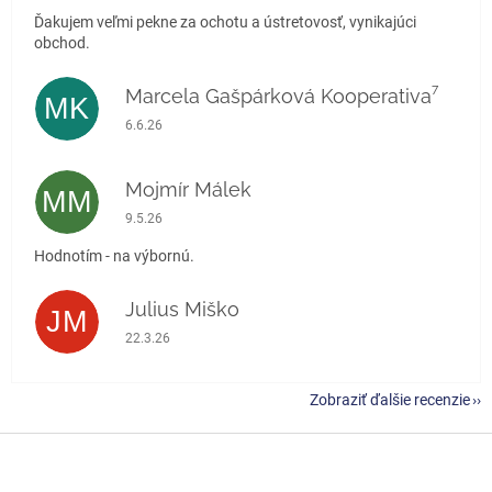
Ďakujem veľmi pekne za ochotu a ústretovosť, vynikajúci
obchod.
Marcela Gašpárková Kooperativa⁷
MK
Hodnotenie obchodu je 5 z 5 hviezdičiek.
6.6.26
Mojmír Málek
MM
Hodnotenie obchodu je 5 z 5 hviezdičiek.
9.5.26
Hodnotím - na výbornú.
Julius Miško
JM
Hodnotenie obchodu je 5 z 5 hviezdičiek.
22.3.26
Zobraziť ďalšie recenzie
Z
á