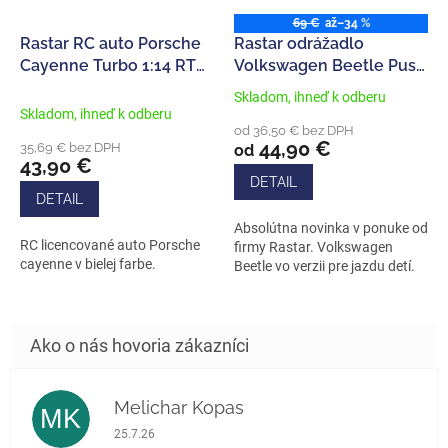
69 €
až
–34 %
Rastar RC auto Porsche
Rastar odrážadlo
Cayenne Turbo 1:14 RTR
Volkswagen Beetle Push
- Biela
Car
Skladom, ihneď k odberu
Priemerné
Skladom, ihneď k odberu
hodnotenie
od 36,50 € bez DPH
produktu
44,90 €
35,69 € bez DPH
od
je
43,90 €
5,0
DETAIL
z
DETAIL
5
Absolútna novinka v ponuke od
hviezdičiek.
RC licencované auto Porsche
firmy Rastar. Volkswagen
cayenne v bielej farbe.
Beetle vo verzii pre jazdu detí.
Melichar Kopas
MK
Hodnotenie obchodu je 5 z 5 hviezdičiek.
25.7.26