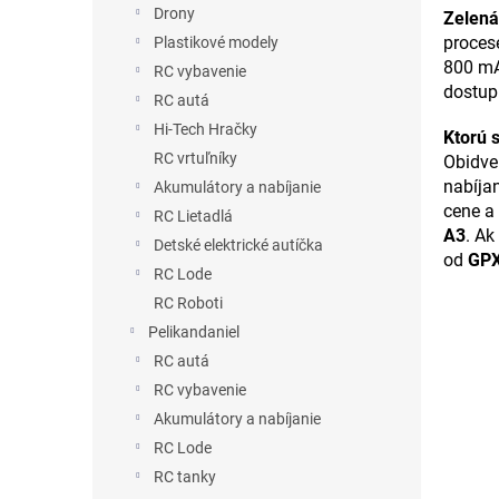
Drony
Zelená
procese
Plastikové modely
800 mA
RC vybavenie
dostup
RC autá
Hi-Tech Hračky
Ktorú s
RC vrtuľníky
Obidve
nabíjan
Akumulátory a nabíjanie
cene a
RC Lietadlá
A3
. Ak
Detské elektrické autíčka
od
GPX
RC Lode
RC Roboti
Pelikandaniel
RC autá
RC vybavenie
Akumulátory a nabíjanie
RC Lode
RC tanky