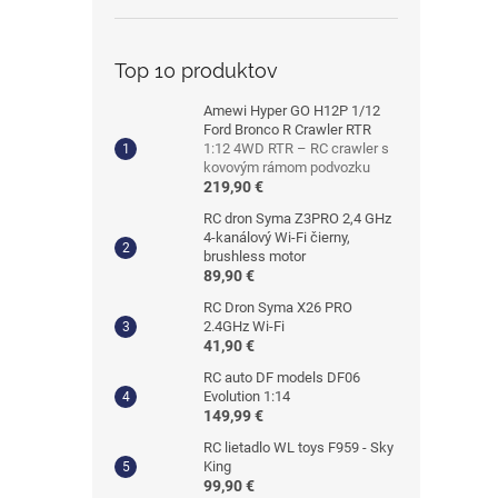
Top 10 produktov
Amewi Hyper GO H12P 1/12
Ford Bronco R Crawler RTR
1:12 4WD RTR – RC crawler s
kovovým rámom podvozku
219,90 €
RC dron Syma Z3PRO 2,4 GHz
4-kanálový Wi-Fi čierny,
brushless motor
89,90 €
RC Dron Syma X26 PRO
2.4GHz Wi-Fi
41,90 €
RC auto DF models DF06
Evolution 1:14
149,99 €
RC lietadlo WL toys F959 - Sky
King
99,90 €