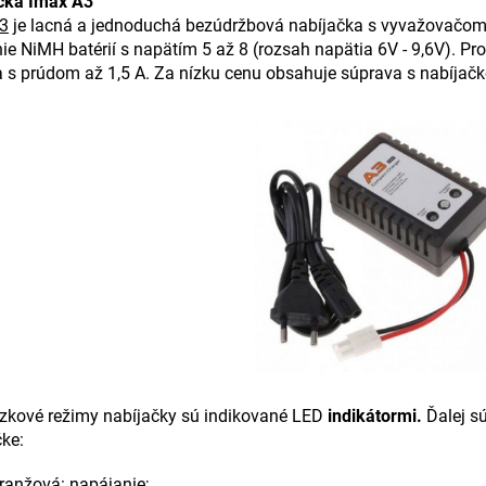
čka Imax A3
3
je lacná a jednoduchá bezúdržbová nabíjačka s vyvažovačom,
ie NiMH batérií s napätím 5 až 8 (rozsah napätia 6V - 9,6V). Pr
 s prúdom až 1,5 A. Za nízku cenu obsahuje súprava s nabíjačko
zkové režimy nabíjačky sú indikované LED
indikátormi.
Ďalej sú
čke:
ranžová: napájanie;