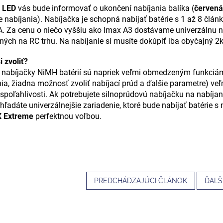
 LED
vás bude informovať o ukončení nabíjania balíka (
červená
 nabíjania). Nabíjačka je schopná nabíjať batérie s 1 až 8 člán
. Za cenu o niečo vyššiu ako Imax A3 dostávame univerzálnu na
ných na RC trhu. Na nabíjanie si musíte dokúpiť iba obyčajný 2k
i zvoliť?
 nabíjačky NiMH batérií sú napriek veľmi obmedzeným funkciá
ia, žiadna možnosť zvoliť nabíjací prúd a ďalšie parametre) veľ
 spoľahlivosti. Ak potrebujete silnoprúdovú nabíjačku na nabíj
 hľadáte univerzálnejšie zariadenie, ktoré bude nabíjať batérie 
 Extreme
perfektnou voľbou.
PREDCHÁDZAJÚCI ČLÁNOK
ĎALŠ