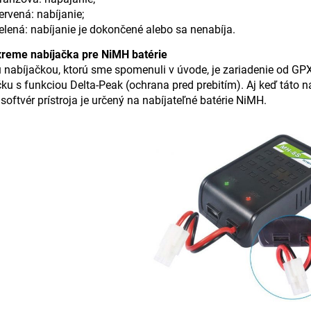
ervená: nabíjanie;
elená: nabíjanie je dokončené alebo sa nenabíja.
reme nabíjačka pre NiMH batérie
 nabíjačkou, ktorú sme spomenuli v úvode, je zariadenie od G
ku s funkciou Delta-Peak (ochrana pred prebitím). Aj keď táto n
, softvér prístroja je určený na nabíjateľné batérie NiMH.