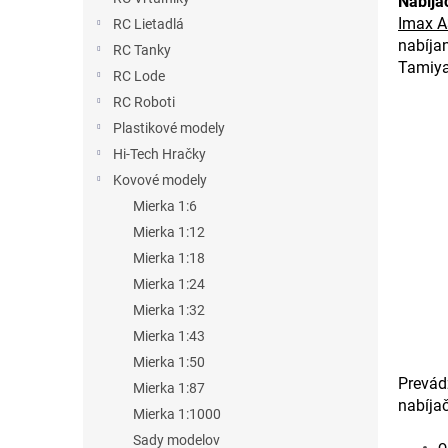
Nabíja
Imax A
RC Lietadlá
nabíjan
RC Tanky
Tamiya
RC Lode
RC Roboti
Plastikové modely
Hi-Tech Hračky
Kovové modely
Mierka 1:6
Mierka 1:12
Mierka 1:18
Mierka 1:24
Mierka 1:32
Mierka 1:43
Mierka 1:50
Prevád
Mierka 1:87
nabíja
Mierka 1:1000
Sady modelov
o