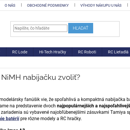
O NÁS
OBCHODNÉ PODMIENKY
VÝHODY NÁKUPU U NÁS
HĽADAŤ
y
RC Lode
Hi-Tech Hračky
RC Roboti
RC Lietadlá
 NiMH nabíjačku zvoliť?
modelársky fanúšik vie, že spoľahlivá a kompaktná nabíjačka ba
ame na predstavenie dvoch
najpopulárnejších a najspoľahlivej
 zariadenia sú vybavené najobľúbenejšími zásuvkami Tamiya s
ie batérií
pre rôzne modely a RC hračky.