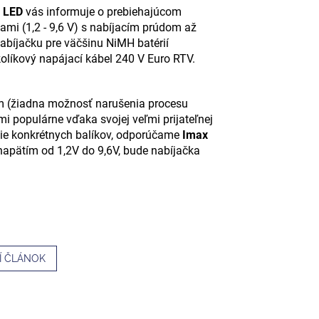
 LED
vás informuje o prebiehajúcom
kami (1,2 - 9,6 V) s nabíjacím prúdom až
bíjačku pre väčšinu NiMH batérií
olíkový napájací kábel 240 V Euro RTV.
m (žiadna možnosť narušenia procesu
mi populárne vďaka svojej veľmi prijateľnej
anie konkrétnych balíkov, odporúčame
Imax
s napätím od 1,2V do 9,6V, bude nabíjačka
Í ČLÁNOK