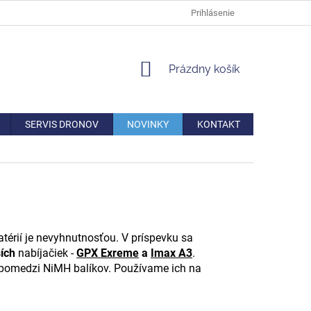
DOPRAVA
VERNOSTNÁ ZĽAVA
AKO REKLAMOVAŤ/VRÁTIŤ TO
Prihlásenie
NÁKUPNÝ
Prázdny košík
KOŠÍK
SERVIS DRONOV
NOVINKY
KONTAKT
térií je nevyhnutnosťou. V príspevku sa
ších
nabíjačiek -
GPX Exreme
a
Imax A3
.
pomedzi NiMH balíkov. Používame ich na