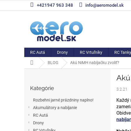
Prejsť
+421947 963 348
info@aeromodel.sk
na
obsah
RC Autá
Drony
RC Vrtuľníky
RC Tank
Domov
BLOG
Akú NiMH nabíjačku zvoliť?
B
Akú
o
Preskočiť
č
Kategórie
kategórie
3.2.21
n
ý
Každý 
Rozbehni jarné prázdniny naplno!
p
zameri
Akumulátory a nabíjanie
a
Obidve
RC Autá
n
nabíjan
e
Drony
l
RC Vrtuľníky