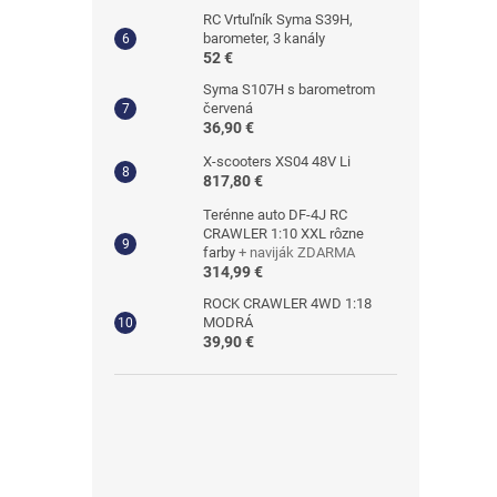
RC Vrtuľník Syma S39H,
barometer, 3 kanály
52 €
Syma S107H s barometrom
červená
36,90 €
X-scooters XS04 48V Li
817,80 €
Terénne auto DF-4J RC
CRAWLER 1:10 XXL rôzne
farby
+ naviják ZDARMA
314,99 €
ROCK CRAWLER 4WD 1:18
MODRÁ
39,90 €