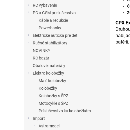
RC vybavenie
č
z
PC a GSM príslušenstvo
Káble a redukcie
GPX Ex
Powerbanky
Druhou
nabíjač
Elektrické autíčka pre deti
batérií
Ručné stabilizátory
NOVINKY
RC bazár
Obalové materiály
Elektro kolobežky
Malé kolobežky
Kolobežky
Kolobežky s ŠPZ
Motocykle s ŠPZ
Príslušenstvo ku kolobežkám
Import
Astramodel