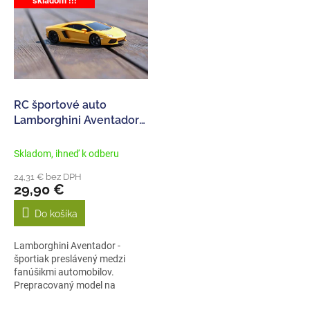
skladom !!!
p
e
i
p
s
r
p
o
r
d
o
u
d
k
RC športové auto
u
t
Lamborghini Aventador
k
o
1:24, žlté
t
v
Skladom, ihneď k odberu
o
24,31 € bez DPH
v
29,90 €
Do košíka
Lamborghini Aventador -
športiak preslávený medzi
fanúšikmi automobilov.
Prepracovaný model na
diaľkové ovládanie s...