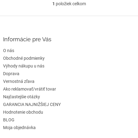
1
položiek celkom
O
v
l
Z
á
á
d
p
a
ä
Informácie pre Vás
c
t
i
O nás
i
e
e
Obchodné podmienky
p
r
Výhody nákupu u nás
v
Doprava
k
Vernostná zľava
y
v
Ako reklamovať/vrátiť tovar
ý
Najčastejšie otázky
p
GARANCIA NAJNIŽŠIEJ CENY
i
s
Hodnotenie obchodu
u
BLOG
Moja objednávka