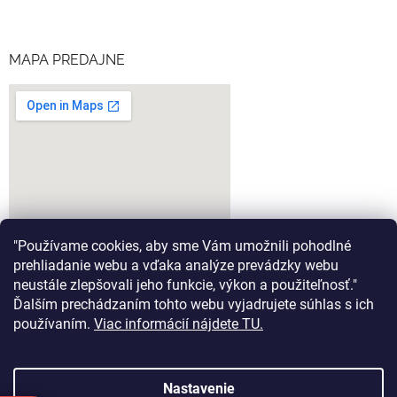
MAPA PREDAJNE
"Používame cookies, aby sme Vám umožnili pohodlné
prehliadanie webu a vďaka analýze prevádzky webu
neustále zlepšovali jeho funkcie, výkon a použiteľnosť."
Ďalším prechádzaním tohto webu vyjadrujete súhlas s ich
google-map-generator.com
používaním.
Viac informácií nájdete TU.
Nastavenie
Vytvoril Shoptet