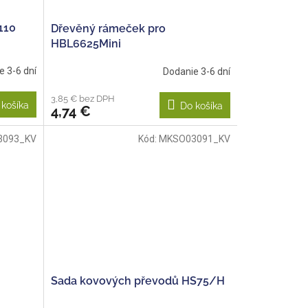
110
Dřevěný rámeček pro
HBL6625Mini
e 3-6 dní
Dodanie 3-6 dní
3,85 € bez DPH
 košíka
Do košíka
4,74 €
3093_KV
Kód:
MKSO03091_KV
Sada kovových převodů HS75/H