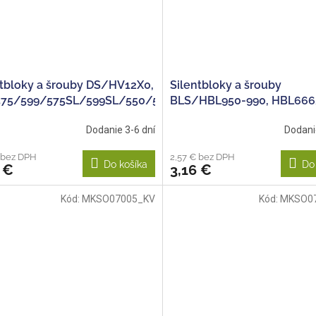
ntbloky a šrouby DS/HV12X0,
Silentbloky a šrouby
75/599/575SL/599SL/550/550L/550LX
BLS/HBL950-990, HBL66
atd.
Dodanie 3-6 dní
Dodani
 bez DPH
2,57 € bez DPH
Do košíka
Do
 €
3,16 €
Kód:
MKSO07005_KV
Kód:
MKSO0