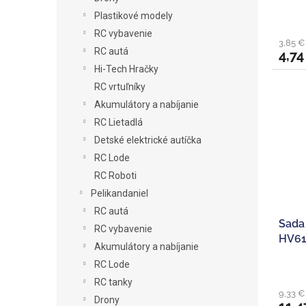
Plastikové modely
RC vybavenie
3,85 €
RC autá
4,74
Hi-Tech Hračky
RC vrtuľníky
Akumulátory a nabíjanie
RC Lietadlá
Detské elektrické autíčka
RC Lode
RC Roboti
Pelikandaniel
RC autá
Sada
RC vybavenie
HV6
Akumulátory a nabíjanie
RC Lode
RC tanky
9,33 €
Drony