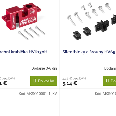
vrchni krabička HV6130H
Silentbloky a šrouby HV69
Dodanie 3-6 dní
Dodani
€ bez DPH
4,18 € bez DPH
Do košíka
Do
1 €
5,14 €
Kód:
MKSO10001-1_KV
Kód:
MKSO1