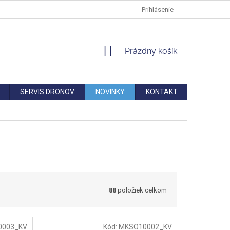
DOPRAVA
VERNOSTNÁ ZĽAVA
AKO REKLAMOVAŤ/VRÁTIŤ TO
Prihlásenie
NÁKUPNÝ
Prázdny košík
KOŠÍK
SERVIS DRONOV
NOVINKY
KONTAKT
88
položiek celkom
0003_KV
Kód:
MKSO10002_KV