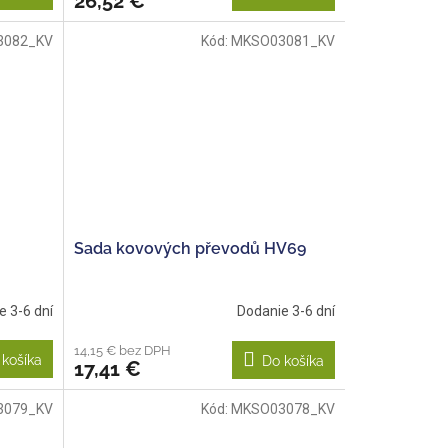
26,52 €
3082_KV
Kód:
MKSO03081_KV
Sada kovových převodů HV69
e 3-6 dní
Dodanie 3-6 dní
14,15 € bez DPH
 košíka
Do košíka
17,41 €
3079_KV
Kód:
MKSO03078_KV