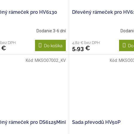
ěný rámeček pro HV6130
Dřevěný rámeček pro HV6
Dodanie 3-6 dní
Dodani
 bez DPH
4,82 € bez DPH
Do košíka
Do
 €
5,93 €
Kód:
MKSO07002_KV
Kód:
MKSO0
ěný rámeček pro DS6125Mini
Sada převodů HV50P