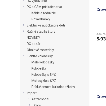
RC vybavenie
PC a GSM príslušenstvo
Dřev
Káble a redukcie
Powerbanky
Elektrické autíčka pre deti
Ručné stabilizátory
4,82 €
5,93
NOVINKY
RC bazár
Obalové materiály
Elektro kolobežky
Malé kolobežky
Kolobežky
Kolobežky s ŠPZ
Motocykle s ŠPZ
Príslušenstvo ku kolobežkám
Import
Dřev
Astramodel
Drony