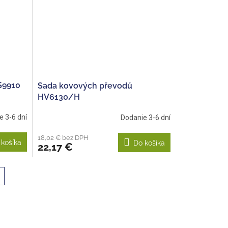
S9910
Sada kovových převodů
HV6130/H
e 3-6 dní
Dodanie 3-6 dní
18,02 € bez DPH
 košíka
Do košíka
22,17 €