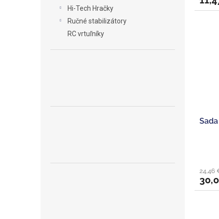
11,4
Hi-Tech Hračky
Ručné stabilizátory
RC vrtuľníky
Sada
24,46 
30,