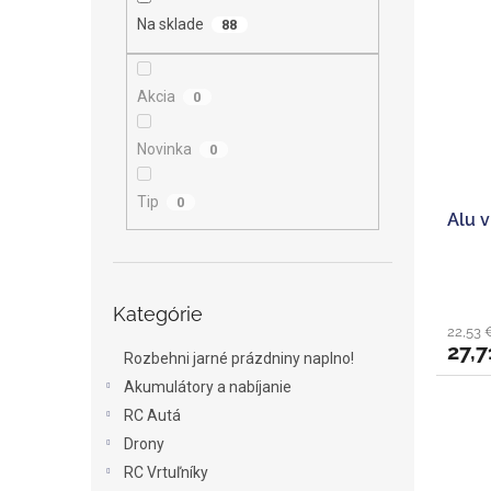
ý
i
Na sklade
88
p
e
i
p
s
r
Akcia
0
p
o
r
d
o
Novinka
u
0
d
k
u
t
Tip
0
Alu 
k
o
t
v
o
Preskočiť
v
Kategórie
kategórie
22,53 
27,7
Rozbehni jarné prázdniny naplno!
Akumulátory a nabíjanie
RC Autá
Drony
RC Vrtuľníky