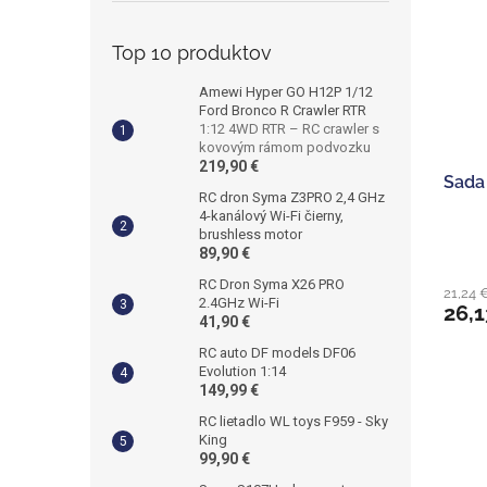
Top 10 produktov
Amewi Hyper GO H12P 1/12
Ford Bronco R Crawler RTR
1:12 4WD RTR – RC crawler s
kovovým rámom podvozku
219,90 €
Sada
RC dron Syma Z3PRO 2,4 GHz
4-kanálový Wi-Fi čierny,
brushless motor
89,90 €
RC Dron Syma X26 PRO
21,24 
2.4GHz Wi-Fi
26,1
41,90 €
RC auto DF models DF06
Evolution 1:14
149,99 €
RC lietadlo WL toys F959 - Sky
King
99,90 €