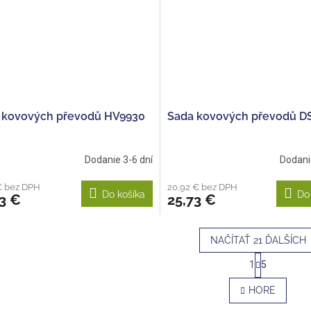
 kovových převodů HV9930
Sada kovových převodů D
Dodanie 3-6 dní
Dodani
€ bez DPH
20,92 € bez DPH
Do košíka
Do
3 €
25,73 €
NAČÍTAŤ 21 ĎALŠÍCH
S
1
5
t
O
r
v
HORE
á
l
n
á