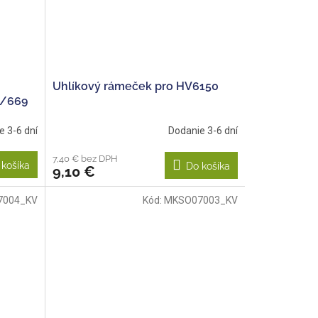
Uhlíkový rámeček pro HV6150
6/669
e 3-6 dní
Dodanie 3-6 dní
7,40 € bez DPH
 košíka
Do košíka
9,10 €
7004_KV
Kód:
MKSO07003_KV