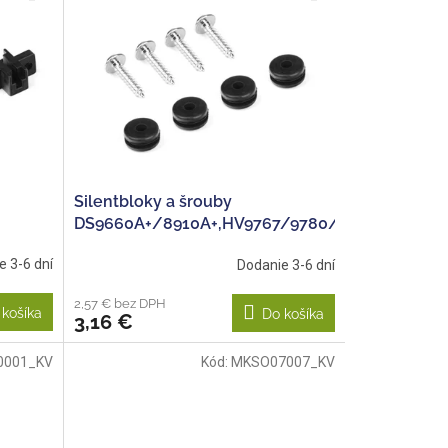
Silentbloky a šrouby
DS9660A+/8910A+,HV9767/9780/737/747,DS66
e 3-6 dní
Dodanie 3-6 dní
2,57 € bez DPH
 košíka
Do košíka
3,16 €
0001_KV
Kód:
MKSO07007_KV