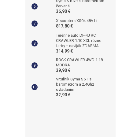
Syma S107H s barometrom
červená
36,90 €
X-scooters XS04 48V Li
817,80 €
Terénne auto DF-4J RC
CRAWLER 1:10 XXL rôzne
farby
+ naviják ZDARMA
314,99 €
ROCK CRAWLER 4WD 1:18
MODRÁ
39,90 €
Vrtuľník Syma S5H s
barometrom a 2,4Ghz
ovládaním
32,90 €