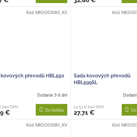
7 €
32,86 €
Kód:
MKSO03083_KV
Kód:
MKSO0
 kovových převodů HBL550
Sada kovových převodů
HBL599SL
Dodanie 3-6 dní
Dodani
€ bez DPH
22,53 € bez DPH
Do košíka
Do
09 €
27,71 €
Kód:
MKSO03080_KV
Kód:
MKSO0