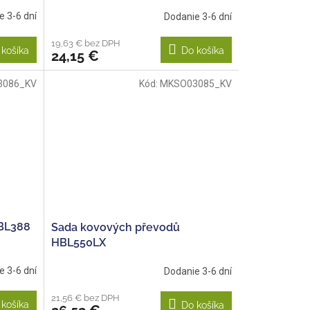
e 3-6 dní
Dodanie 3-6 dní
19,63 € bez DPH
 košíka
Do košíka
24,15 €
3086_KV
Kód:
MKSO03085_KV
BL388
Sada kovových převodů
HBL550LX
e 3-6 dní
Dodanie 3-6 dní
21,56 € bez DPH
 košíka
Do košíka