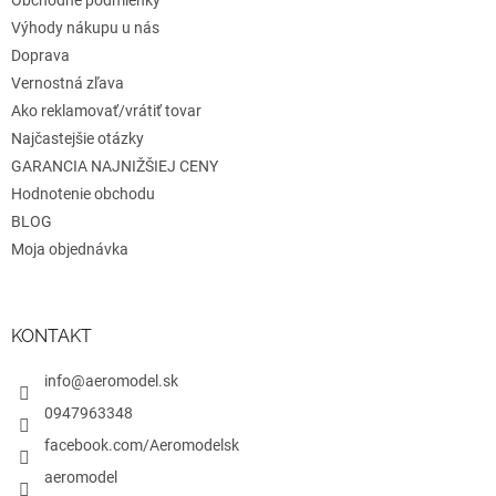
e
Obchodné podmienky
Výhody nákupu u nás
Doprava
Vernostná zľava
Ako reklamovať/vrátiť tovar
Najčastejšie otázky
GARANCIA NAJNIŽŠIEJ CENY
Hodnotenie obchodu
BLOG
Moja objednávka
KONTAKT
info@aeromodel.sk
0947963348
facebook.com/Aeromodelsk
aeromodel