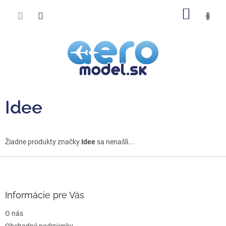
Prejsť
NÁKU
na
obsah
KOŠÍK
Idee
Žiadne produkty značky
Idee
sa nenašli...
Z
á
p
ä
Informácie pre Vás
t
O nás
i