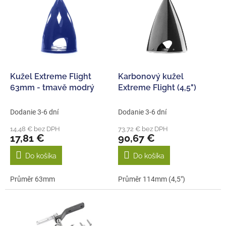
p
e
i
p
s
r
p
o
r
d
o
u
d
k
Kužel Extreme Flight
Karbonový kužel
u
t
63mm - tmavě modrý
Extreme Flight (4,5")
k
o
t
v
Dodanie 3-6 dní
Dodanie 3-6 dní
o
14,48 € bez DPH
73,72 € bez DPH
v
17,81 €
90,67 €
Do košíka
Do košíka
Průměr 63mm
Průměr 114mm (4,5")