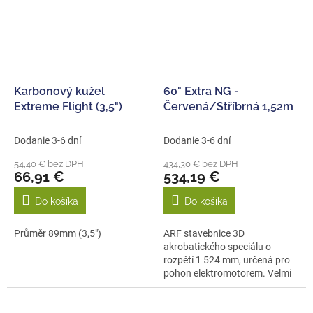
Karbonový kužel
60" Extra NG -
Extreme Flight (3,5")
Červená/Stříbrná 1,52m
Dodanie 3-6 dní
Dodanie 3-6 dní
54,40 € bez DPH
434,30 € bez DPH
66,91 €
534,19 €
Do košíka
Do košíka
Průměr 89mm (3,5")
ARF stavebnice 3D
akrobatického speciálu o
rozpětí 1 524 mm, určená pro
pohon elektromotorem. Velmi
lehká konstrukční...