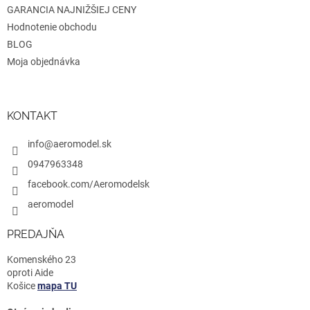
u
GARANCIA NAJNIŽŠIEJ CENY
Hodnotenie obchodu
BLOG
Moja objednávka
KONTAKT
info@aeromodel.sk
0947963348
facebook.com/Aeromodelsk
aeromodel
PREDAJŇA
Komenského 23
oproti Aide
Košice
mapa TU