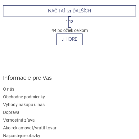
NAČÍTAŤ 21 ĎALŠÍCH
S
1
3
t
O
r
44
položiek celkom
v
á
l
HORE
n
á
k
o
d
v
Z
a
a
c
á
n
i
p
i
e
ä
e
Informácie pre Vás
p
t
r
O nás
i
v
e
Obchodné podmienky
k
y
Výhody nákupu u nás
v
Doprava
ý
Vernostná zľava
p
i
Ako reklamovať/vrátiť tovar
s
Najčastejšie otázky