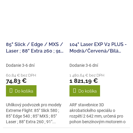
85" Slick / Edge / MXS /
104" Laser EXP V2 PLUS -
Laser ; 88" Extra 260 ; 91"
Modrá/Červená/Bílá
Slick / Laser Uhlíkový
2,69m
podvozek
Dodanie 3-6 dní
Dodanie 3-6 dní
60,84 € bez DPH
1 480,64 € bez DPH
74,83 €
1 821,19 €
Do košíka
Do košíka
Uhlíkový podvozek pro modely
ARF stavebnice 3D
Extreme Flight: 85" Slick 580 ;
akrobatického speciálu o
85" Edge 540 ; 85" MXS ; 85"
rozpětí 2 642 mm, určená pro
Laser ; 88" Extra 260 ; 91"...
pohon benzínovým motorem o
obsahu 120ccm nebo...