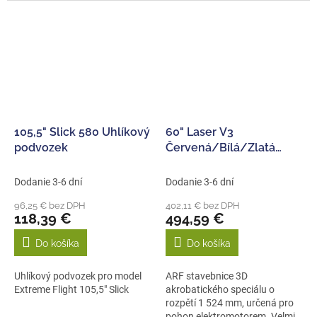
105,5" Slick 580 Uhlíkový
60" Laser V3
podvozek
Červená/Bílá/Zlatá
1,52m
Dodanie 3-6 dní
Dodanie 3-6 dní
96,25 € bez DPH
402,11 € bez DPH
118,39 €
494,59 €
Do košíka
Do košíka
Uhlíkový podvozek pro model
ARF stavebnice 3D
Extreme Flight 105,5" Slick
akrobatického speciálu o
rozpětí 1 524 mm, určená pro
pohon elektromotorem. Velmi