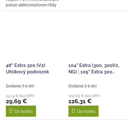
pohon elektromotorem třídy
Axi 2814. Velmi...
48" Extra 300 (V2)
104" Extra (300, 300V2,
Uhlíkový podvozek
NG) ; 105" Extra 300
Uhlíkový podvozek
Dodanie 3-6 dní
Dodanie 3-6 dní
24,14 € bez DPH
102,69 € bez DPH
29,69 €
126,31 €
Do košíka
Do košíka