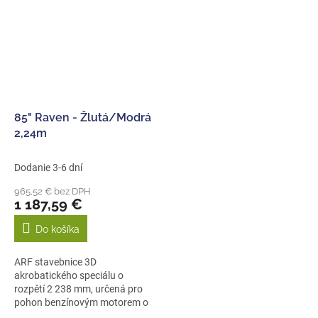
85" Raven - Žlutá/Modrá
2,24m
Dodanie 3-6 dní
965,52 € bez DPH
1 187,59 €
Do košíka
ARF stavebnice 3D
akrobatického speciálu o
rozpětí 2 238 mm, určená pro
pohon benzínovým motorem o
obsahu 50-60ccm...