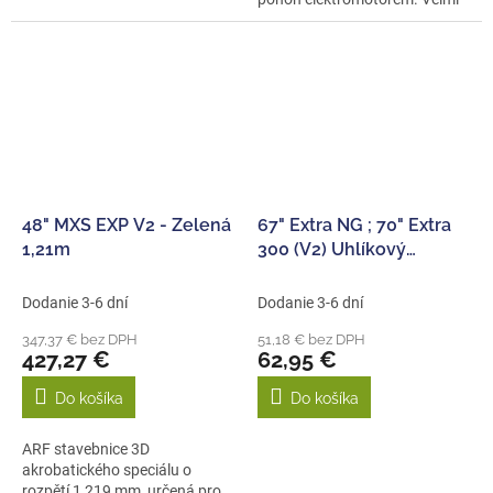
lehká konstrukční...
48" MXS EXP V2 - Zelená
67" Extra NG ; 70" Extra
1,21m
300 (V2) Uhlíkový
podvozek
Dodanie 3-6 dní
Dodanie 3-6 dní
347,37 € bez DPH
51,18 € bez DPH
427,27 €
62,95 €
Do košíka
Do košíka
ARF stavebnice 3D
akrobatického speciálu o
rozpětí 1 219 mm, určená pro