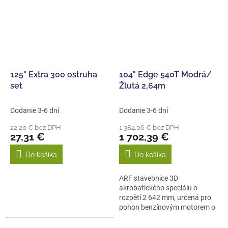
125" Extra 300 ostruha
104" Edge 540T Modrá/
set
Žlutá 2,64m
Dodanie 3-6 dní
Dodanie 3-6 dní
22,20 € bez DPH
1 384,06 € bez DPH
27,31 €
1 702,39 €
Do košíka
Do košíka
ARF stavebnice 3D
akrobatického speciálu o
rozpětí 2 642 mm, určená pro
pohon benzínovým motorem o
obsahu 120ccm nebo...