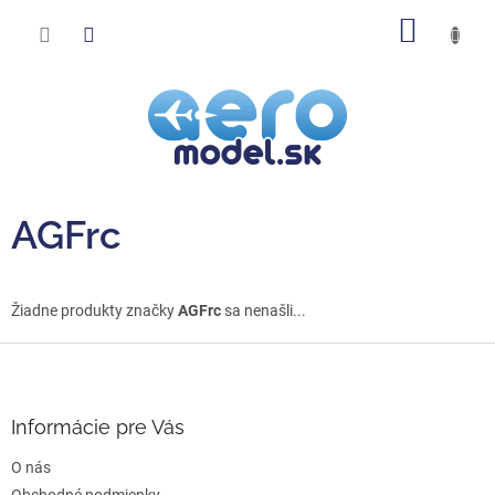
Prejsť
NÁKU
na
obsah
KOŠÍK
AGFrc
Žiadne produkty značky
AGFrc
sa nenašli...
Z
á
p
ä
Informácie pre Vás
t
O nás
i