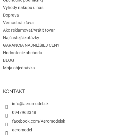
e
Obchodné podmienky
Výhody nákupu u nás
Doprava
Vernostná zľava
Ako reklamovať/vrátiť tovar
Najčastejšie otázky
GARANCIA NAJNIŽŠIEJ CENY
Hodnotenie obchodu
BLOG
Moja objednávka
KONTAKT
info@aeromodel.sk
0947963348
facebook.com/Aeromodelsk
aeromodel