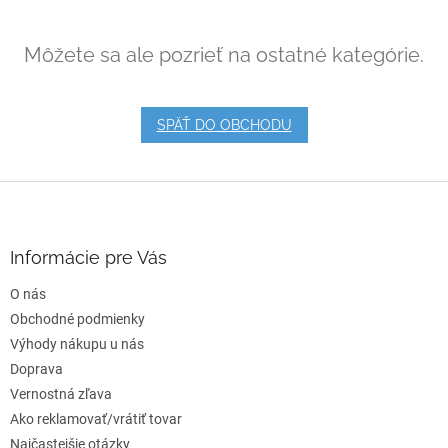
Môžete sa ale pozrieť na ostatné kategórie.
SPÄŤ DO OBCHODU
Z
á
p
ä
Informácie pre Vás
t
O nás
i
e
Obchodné podmienky
Výhody nákupu u nás
Doprava
Vernostná zľava
Ako reklamovať/vrátiť tovar
Najčastejšie otázky