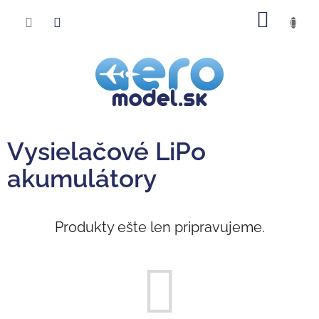
Prejsť
NÁKU
na
obsah
KOŠÍK
Vysielačové LiPo
akumulátory
Produkty ešte len pripravujeme.