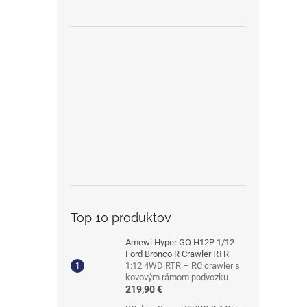
Top 10 produktov
Amewi Hyper GO H12P 1/12
Ford Bronco R Crawler RTR
1:12 4WD RTR – RC crawler s
kovovým rámom podvozku
219,90 €