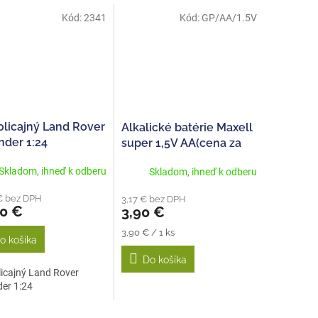
Kód:
2341
Kód:
GP/AA/1.5V
olicajný Land Rover
Alkalické batérie Maxell
nder 1:24
super 1,5V AA(cena za
4ks)
Skladom, ihneď k odberu
Skladom, ihneď k odberu
€ bez DPH
3,17 € bez DPH
90 €
3,90 €
Jednotková
3,90 € / 1 ks
o košíka
cena:
Do košíka
icajný Land Rover
er 1:24