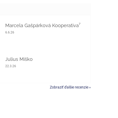
Marcela Gašpárková Kooperativa⁷
Hodnotenie obchodu je 5 z 5 hviezdičiek.
6.6.26
Julius Miško
Hodnotenie obchodu je 5 z 5 hviezdičiek.
22.3.26
Zobraziť ďalšie recenzie