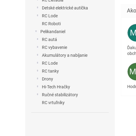
RC Lietadlá
Detské elektrické autíčka
RC Lode
RC Roboti
Pelikandaniel
RC autá
RC vybavenie
Ďaku
obc
Akumulátory a nabíjanie
RC Lode
RC tanky
Drony
Hodn
Hi-Tech Hračky
Ručné stabilizátory
RC vrtuľníky