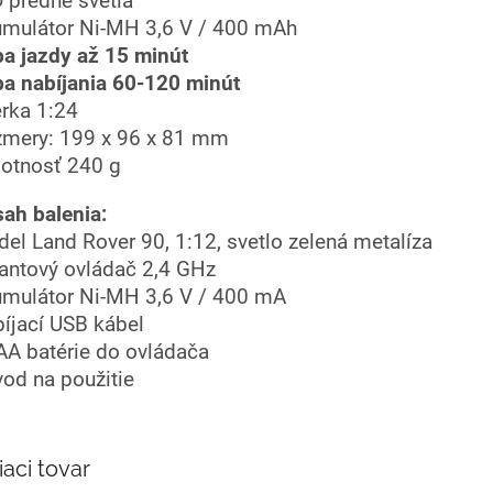
 predné svetlá
mulátor Ni-MH 3,6 V / 400 mAh
a jazdy až 15 minút
a nabíjania 60-120 minút
rka 1:24
mery: 199 x 96 x 81 mm
tnosť 240 g
ah balenia:
el Land Rover 90, 1:12, svetlo zelená metalíza
antový ovládač 2,4 GHz
mulátor Ni-MH 3,6 V / 400 mA
íjací USB kábel
AA batérie do ovládača
od na použitie
iaci tovar