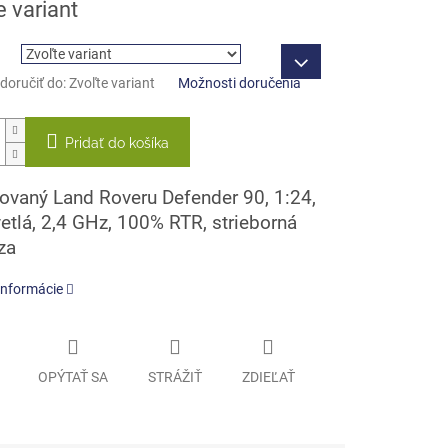
e variant
oručiť do:
Zvoľte variant
Možnosti doručenia
Pridať do košíka
ovaný Land Roveru Defender 90, 1:24,
etlá, 2,4 GHz, 100% RTR, strieborná
za
informácie
OPÝTAŤ SA
STRÁŽIŤ
ZDIEĽAŤ