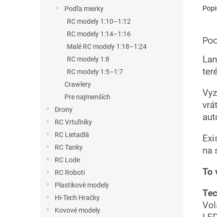
Popi
Podľa mierky
RC modely 1:10–1:12
RC modely 1:14–1:16
Pod
Malé RC modely 1:18–1:24
Lan
RC modely 1:8
ter
RC modely 1:5–1:7
Crawlery
Vyz
Pre najmenších
vrá
Drony
aut
RC Vrtuľníky
RC Lietadlá
Exi
RC Tanky
na 
RC Lode
To 
RC Roboti
Plastikové modely
Tec
Hi-Tech Hračky
Vol
Kovové modely