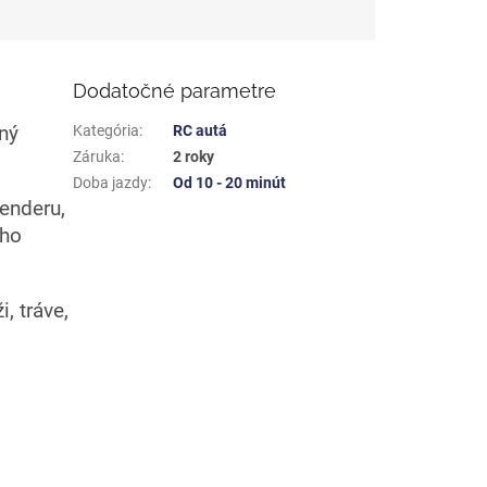
Dodatočné parametre
ný
Kategória
:
RC autá
Záruka
:
2 roky
Doba jazdy
:
Od 10 - 20 minút
enderu,
ého
, tráve,