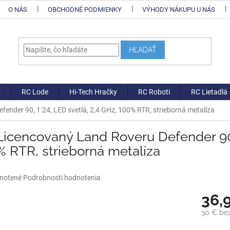
O NÁS
OBCHODNÉ PODMIENKY
VÝHODY NÁKUPU U NÁS
HĽADAŤ
y
RC Lode
Hi-Tech Hračky
RC Roboti
RC Lietadlá
ender 90, 1:24, LED svetlá, 2,4 GHz, 100% RTR, strieborná metalíza
icencovaný Land Roveru Defender 90, 
 RTR, strieborná metalíza
né
notené
Podrobnosti hodnotenia
nie
36,
u
30 € be
Jednotk