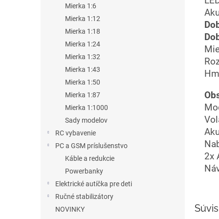
LED
Mierka 1:6
Aku
Mierka 1:12
Dob
Mierka 1:18
Dob
Mierka 1:24
Mie
Mierka 1:32
Roz
Mierka 1:43
Hmo
Mierka 1:50
Obs
Mierka 1:87
Mod
Mierka 1:1000
Vol
Sady modelov
Aku
RC vybavenie
Nab
PC a GSM príslušenstvo
2x 
Káble a redukcie
Náv
Powerbanky
Elektrické autíčka pre deti
Ručné stabilizátory
Súvis
NOVINKY