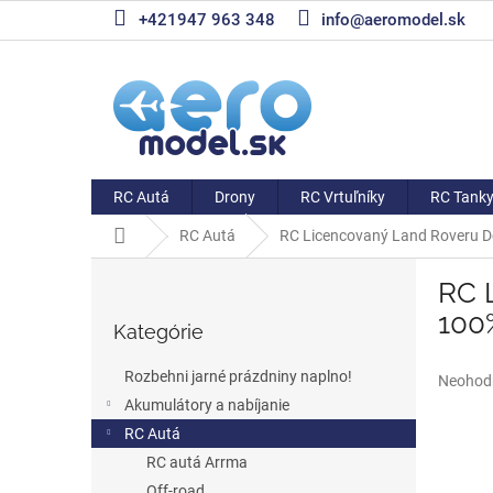
Prejsť
+421947 963 348
info@aeromodel.sk
na
obsah
RC Autá
Drony
RC Vrtuľníky
RC Tank
Domov
RC Autá
RC Licencovaný Land Roveru Def
B
RC L
o
Preskočiť
č
100%
Kategórie
kategórie
n
ý
Rozbehni jarné prázdniny naplno!
Priemer
Neohod
p
hodnote
Akumulátory a nabíjanie
a
produkt
RC Autá
n
je
e
RC autá Arrma
0,0
l
z
Off-road