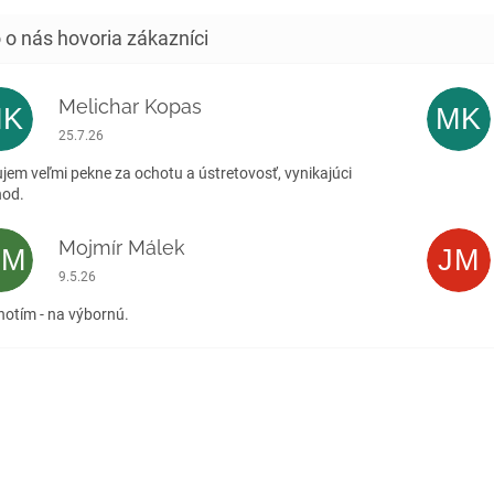
Melichar Kopas
MK
MK
Hodnotenie obchodu je 5 z 5 hviezdičiek.
25.7.26
jem veľmi pekne za ochotu a ústretovosť, vynikajúci
hod.
Mojmír Málek
MM
JM
Hodnotenie obchodu je 5 z 5 hviezdičiek.
9.5.26
otím - na výbornú.