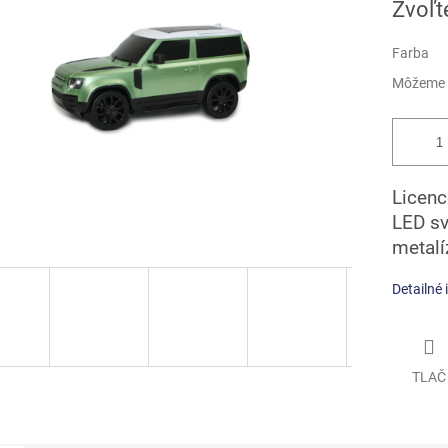
Zvoľt
cena:
iek.
Farba
Môžeme d
Licenc
LED sv
metalí
Detailné 
TLAČ