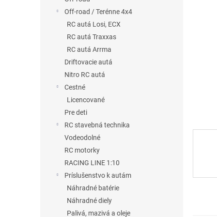
5
Off-road / Terénne 4x4
hviezdič
RC autá Losi, ECX
RC autá Traxxas
RC autá Arrma
Driftovacie autá
Nitro RC autá
Cestné
Licencované
Pre deti
RC stavebná technika
Vodeodolné
RC motorky
RACING LINE 1:10
Príslušenstvo k autám
Náhradné batérie
Náhradné diely
Palivá, mazivá a oleje