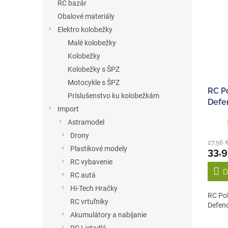
RC bazár
Obalové materiály
Elektro kolobežky
Malé kolobežky
Kolobežky
Kolobežky s ŠPZ
Motocykle s ŠPZ
RC P
Príslušenstvo ku kolobežkám
Defe
Import
Astramodel
Drony
27,56 
Plastikové modely
33,
RC vybavenie
D
RC autá
Hi-Tech Hračky
RC Pol
RC vrtuľníky
Defend
Akumulátory a nabíjanie