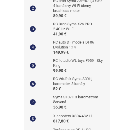
RC dron Syma Z3PRO 2,4 GHz
4-kanálový Wi-Fi čierny,
brushless motor
89,90 €
RC Dron Syma X26 PRO
2.4GHz Wi-Fi
41,90 €
RC auto DF models DF06
Evolution 1:14
149,99 €
RC lietadlo WL toys F959 - Sky
King
99,90 €
RC Vrtuľník Syma S39H,
barometer, 3 kanály
52 €
Syma S107H s barometrom
červená
36,90 €
X-scooters XS04 48V Li
817,80 €
Terénne auto DF-4J RC