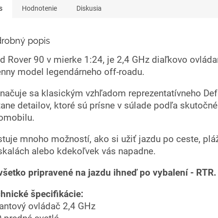
s
Hodnotenie
Diskusia
robný popis
d Rover 90 v mierke 1:24, je 2,4 GHz diaľkovo ovláda
énny model legendárneho off-roadu.
načuje sa klasickým vzhľadom reprezentatívneho Def
tane detailov, ktoré sú prísne v súlade podľa skutočn
omobilu.
stuje mnoho možností, ako si užiť jazdu po ceste, pláži
skalách alebo kdekoľvek vás napadne.
všetko pripravené na jazdu ihneď po vybalení - RTR.
hnické špecifikácie:
antový ovládač 2,4 GHz