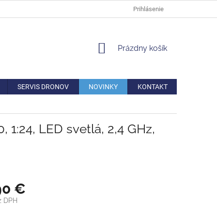
DOPRAVA
VERNOSTNÁ ZĽAVA
AKO REKLAMOVAŤ/VRÁTIŤ TO
Prihlásenie
NÁKUPNÝ
Prázdny košík
KOŠÍK
SERVIS DRONOV
NOVINKY
KONTAKT
1:24, LED svetlá, 2,4 GHz,
90 €
z DPH
ová