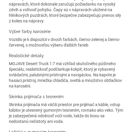
nápravách, ktoré dokonale zaručujú požiadavku na vysoký
zdvih a voľnosť pohybu. Čapy sú v nápravách uložené na
hliníkových puzdrách, ktoré bezpečne zabezpečujú prenos sily
z kolies na nápravy.
Výber farby karosérie
Vozidlo je k dispozícii v dvoch farbách, čierno-zelenej a čierno-
červenej, s možnosťou výberu ďalších farieb
Realistické detaily
MOJAVE Desert Truck 1:7 má vzhľad skutočného púštneho
špeciálu, realistickosť podčiarkuje kokpit, ktorý je vybavený
ovládačmi, palubnými prístrojmi a navigáciou. Na kapote je
hasiaci prístroj, mriežka chladiča, svetlá a množstvo obtlačkov
na karosérii.
Skrinka prijímača s tesnením
Skrinka prijímača má väčší priestor pre prijímač a káble, vstup
káblov je utesnený gumovým tesnením, rovnako ako veko. Tým
je zabezpečená odolnosť voči vode, takže do boxu sa
nedostanú nečistoty ani voda.