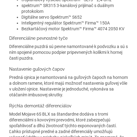
spektrum™ SR315 3-kanálový prijímač s duálnym
protokolom
Digitálne servo Spektrum™ S652
Inteligentný regulátor Spektrum™ Firma™ 150A
Bezkartáčový motor Spektrum™ Firma™ 4074 2050 KV
Diferenciálne pevnostné tyče
Diferenciálne puzdrá sú pevne namontované k podvozku a sú s
ním spojené pomocou podpier pripevnených kolíkmi k hornej
časti puzdra.
Nastavenie guľových čapov
Predná ojnica je namontovaná na guľových čapoch na hornom
a dolnom ramene, ktoré majú možnosť nastavenia guľovej vôle
v uložení ojnice. Nastavenie je jednoduché, vykonáva sa
otáčaním imbusovej skrutky.
Rýchla demontáž diferenciálov
Model Mojave 6S BLX sa štandardne dodáva s tromi
diferenciálmi s kovovými prevodmi, ktoré zabezpečujú
spoľahlivosť a dlhú životnosť týchto exponovaných častí.
Ľahko prístupné predné a zadné diferenciály umožňujú