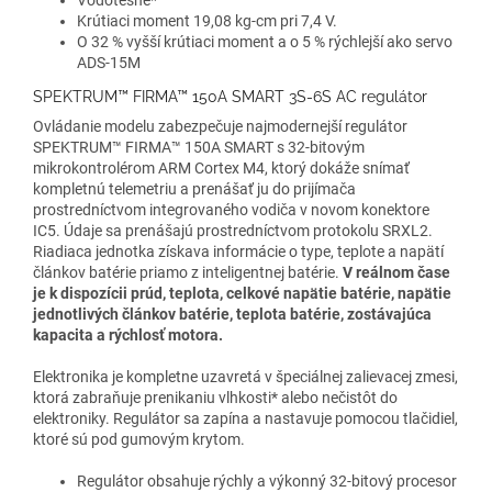
Vodotesné*
Krútiaci moment 19,08 kg-cm pri 7,4 V.
O 32 % vyšší krútiaci moment a o 5 % rýchlejší ako servo
ADS-15M
SPEKTRUM™ FIRMA™ 150A SMART 3S-6S AC regulátor
Ovládanie modelu zabezpečuje najmodernejší regulátor
SPEKTRUM™ FIRMA™ 150A SMART s 32-bitovým
mikrokontrolérom ARM Cortex M4, ktorý dokáže snímať
kompletnú telemetriu a prenášať ju do prijímača
prostredníctvom integrovaného vodiča v novom konektore
IC5. Údaje sa prenášajú prostredníctvom protokolu SRXL2.
Riadiaca jednotka získava informácie o type, teplote a napätí
článkov batérie priamo z inteligentnej batérie.
V reálnom čase
je k dispozícii prúd, teplota, celkové napätie batérie, napätie
jednotlivých článkov batérie, teplota batérie, zostávajúca
kapacita a rýchlosť motora.
Elektronika je kompletne uzavretá v špeciálnej zalievacej zmesi,
ktorá zabraňuje prenikaniu vlhkosti* alebo nečistôt do
elektroniky. Regulátor sa zapína a nastavuje pomocou tlačidiel,
ktoré sú pod gumovým krytom.
Regulátor obsahuje rýchly a výkonný 32-bitový procesor