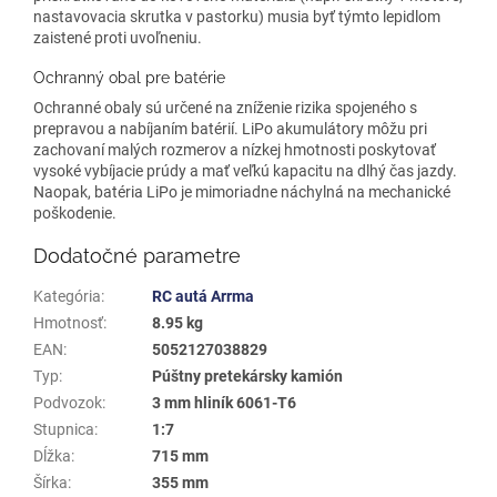
nastavovacia skrutka v pastorku) musia byť týmto lepidlom
zaistené proti uvoľneniu.
Ochranný obal pre batérie
Ochranné obaly sú určené na zníženie rizika spojeného s
prepravou a nabíjaním batérií. LiPo akumulátory môžu pri
zachovaní malých rozmerov a nízkej hmotnosti poskytovať
vysoké vybíjacie prúdy a mať veľkú kapacitu na dlhý čas jazdy.
Naopak, batéria LiPo je mimoriadne náchylná na mechanické
poškodenie.
Dodatočné parametre
Kategória
:
RC autá Arrma
Hmotnosť
:
8.95 kg
EAN
:
5052127038829
Typ
:
Púštny pretekársky kamión
Podvozok
:
3 mm hliník 6061-T6
Stupnica
:
1:7
Dĺžka
:
715 mm
Šírka
:
355 mm