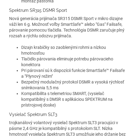
montáž pastorka
Spektrum SR315 DSMR Sport
Nová generácia prijímača SR315 DSMR Sport v mikro dizajne
váži len 6 g. Možnosť voľby SmartSafe™ alebo "Gas" Failsafe,
párovanie pomocou tlačidla. Technológia DSMR zaručuje plný
rozsah a rýchlu odozvu prijímača.
Dizajn krabičky so zaoblenými rohmi a nízkou
hmotnosťou
Tlačidlo párovania eliminuje potrebu párovacieho
konektora
Pri párovaní sú k dispozícii funkcie SmartSafe™ Failsafe
a "Plynový režim"
Bezpečný modulačný protokol DSMR a vysoká rýchlosť
snímkovania 5,5 ms
Kompatibilita s telemetriou SMART, (vysielač
kompatibilný s DMSR s aplikáciou SPEKTRUM na
prístrojovej doske)
Vysielač Spektrum SLT3
trojkanálový volantový vysielač Spektrum SLT3 pracujúci v
pásme 2,4 GHz je kompatibilný s protokolom SLT. Nízka
hmotnosť vysielača Spektrum SLT3 umožňuje jeho držanie bez