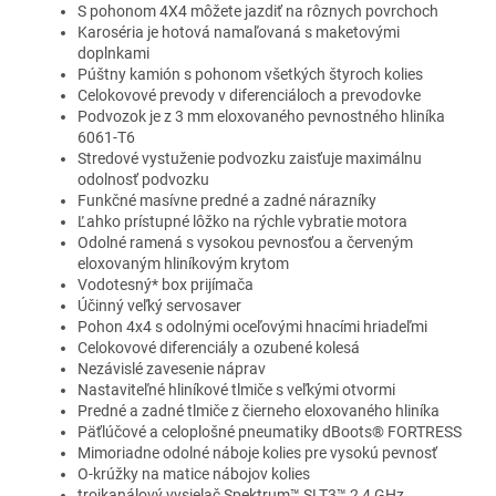
S pohonom 4X4 môžete jazdiť na rôznych povrchoch
Karoséria je hotová namaľovaná s maketovými
doplnkami
Púštny kamión s pohonom všetkých štyroch kolies
Celokovové prevody v diferenciáloch a prevodovke
Podvozok je z 3 mm eloxovaného pevnostného hliníka
6061-T6
Stredové vystuženie podvozku zaisťuje maximálnu
odolnosť podvozku
Funkčné masívne predné a zadné nárazníky
Ľahko prístupné lôžko na rýchle vybratie motora
Odolné ramená s vysokou pevnosťou a červeným
eloxovaným hliníkovým krytom
Vodotesný* box prijímača
Účinný veľký servosaver
Pohon 4x4 s odolnými oceľovými hnacími hriadeľmi
Celokovové diferenciály a ozubené kolesá
Nezávislé zavesenie náprav
Nastaviteľné hliníkové tlmiče s veľkými otvormi
Predné a zadné tlmiče z čierneho eloxovaného hliníka
Päťlúčové a celoplošné pneumatiky dBoots® FORTRESS
Mimoriadne odolné náboje kolies pre vysokú pevnosť
O-krúžky na matice nábojov kolies
trojkanálový vysielač Spektrum™ SLT3™ 2,4 GHz