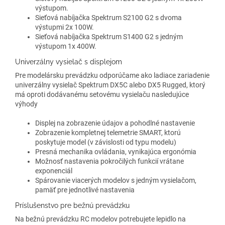
výstupom.
Sieťová nabíjačka Spektrum S2100 G2 s dvoma
výstupmi 2x 100W.
Sieťová nabíjačka Spektrum S1400 G2 s jedným
výstupom 1x 400W.
Univerzálny vysielač s displejom
Pre modelársku prevádzku odporúčame ako ladiace zariadenie
univerzálny vysielač Spektrum DX5C alebo DX5 Rugged, ktorý
má oproti dodávanému setovému vysielaču nasledujúce
výhody
Displej na zobrazenie údajov a pohodlné nastavenie
Zobrazenie kompletnej telemetrie SMART, ktorú
poskytuje model (v závislosti od typu modelu)
Presná mechanika ovládania, vynikajúca ergonómia
Možnosť nastavenia pokročilých funkcií vrátane
exponenciál
Spárovanie viacerých modelov s jedným vysielačom,
pamäť pre jednotlivé nastavenia
Príslušenstvo pre bežnú prevádzku
Na bežnú prevádzku RC modelov potrebujete lepidlo na