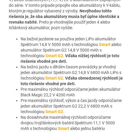
do série. V tomto prípade pripojíte oba akumulátory k Y-káblu,
ktorým je regulátor vybavený z výroby.
Nevýhodou tohto
riešenia je, že oba akumulátory musia byť úplne identické a
rovnako nabité.
Preto je vhodnejšie použiť jeden 4 alebo
6článkový akumulátor, pozri vyššie.
Na bežné jazdenie sa používa jeden LiPo akumulátor
Spektrum 14,8 V 5000 mAh s technológiou
Smart
alebo
akumulátor Spektrum G2 14,8 V 5000 mAh s
technológiou
Smart G2
.
Vďaka nižšej rýchlosti je toto
riešenie vhodné pre deti.
Na bežnú jazdu s dlhším časom prevádzky je vhodný
jeden akumulátor Spektrum G2 14,8 V 6800 mAh LiPo s
technológiou
Smart G2
.
Vďaka obmedzenej rýchlosti je
toto riešenie vhodné pre deti.
Pre maximálnu rýchlosť odporúčame jeden akumulátor
Black Magic 22,2 V 4200 mAh
Pre maximálnu rýchlosť, výkon a čas jazdy odporúčame
jeden akumulátor Spektrum G2 22,2 V 6800 mAh s
technológiou
Smart G2
.
Na dosiahnutie maximálnej rýchlosti odporúčame
dvojicu trojčlánkových batérií Spektrum 11,1 V 5000
mAh s technológiou
Smart
alebo jednu batériu