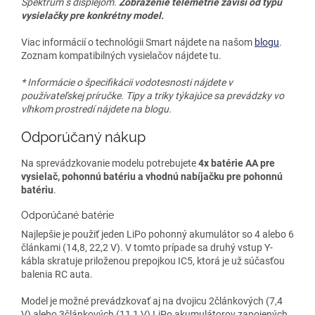
Spektrum s displejom.
Zobrazenie telemetrie závisí od typu
vysielačky pre konkrétny model.
Viac informácií o technológii Smart nájdete na našom
blogu
.
Zoznam kompatibilných vysielačov nájdete tu.
* Informácie o špecifikácii vodotesnosti nájdete v
používateľskej príručke. Tipy a triky týkajúce sa prevádzky vo
vlhkom prostredí nájdete na blogu.
Odporúčaný nákup
Na sprevádzkovanie modelu potrebujete
4x batérie AA pre
vysielač, pohonnú batériu a vhodnú nabíjačku pre pohonnú
batériu
.
Odporúčané batérie
Najlepšie je použiť jeden LiPo pohonný akumulátor so 4 alebo 6
článkami (14,8, 22,2 V). V tomto prípade sa druhý vstup Y-
kábla skratuje priloženou prepojkou IC5, ktorá je už súčasťou
balenia RC auta.
Model je možné prevádzkovať aj na dvojicu 2článkových (7,4
V) alebo 3článkových (11,1 V) LiPo akumulátorov zapojených