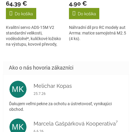
64,39 €
4,90 €
Do košíka
Do košíka
Kvalitní servo ADS-15M V2
Náhradní díl pro RC modely aut
standardní velikosti,
Arrma: matice samojistná M2.5
voděodolné*, kuličkové ložisko
(4 ks).
na výstupu, kovové převody,
moment 15...
Melichar Kopas
MK
Hodnotenie obchodu je 5 z 5 hviezdičiek.
25.7.26
Ďakujem veľmi pekne za ochotu a ústretovosť, vynikajúci
obchod.
Marcela Gašpárková Kooperativa⁷
MK
Hodnotenie obchodu je 5 z 5 hviezdičiek.
6.6.26