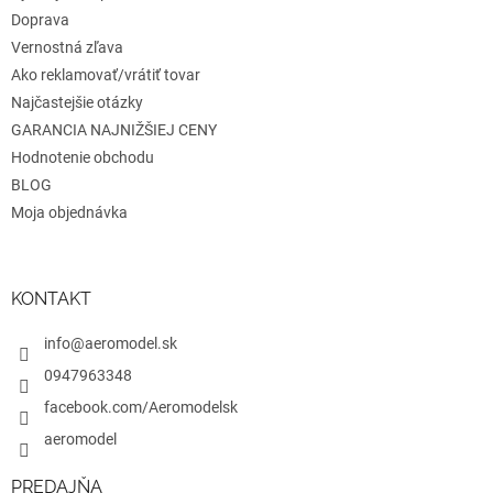
Doprava
Vernostná zľava
Ako reklamovať/vrátiť tovar
Najčastejšie otázky
GARANCIA NAJNIŽŠIEJ CENY
Hodnotenie obchodu
BLOG
Moja objednávka
KONTAKT
info@aeromodel.sk
0947963348
facebook.com/Aeromodelsk
aeromodel
PREDAJŇA