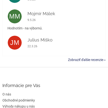
Mojmír Málek
MM
Hodnotenie obchodu je 5 z 5 hviezdičiek.
9.5.26
Hodnotím - na výbornú.
Julius Miško
JM
Hodnotenie obchodu je 5 z 5 hviezdičiek.
22.3.26
Zobraziť ďalšie recenzie
Z
á
p
ä
Informácie pre Vás
t
O nás
i
e
Obchodné podmienky
Výhody nákupu u nás