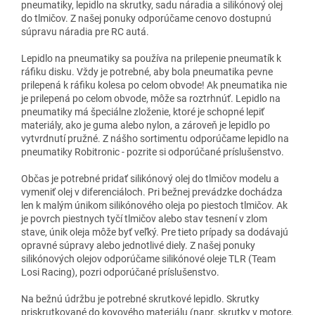
pneumatiky, lepidlo na skrutky, sadu náradia a silikónový olej
do tlmičov. Z našej ponuky odporúčame cenovo dostupnú
súpravu náradia pre RC autá.
Lepidlo na pneumatiky sa používa na prilepenie pneumatík k
ráfiku disku. Vždy je potrebné, aby bola pneumatika pevne
prilepená k ráfiku kolesa po celom obvode! Ak pneumatika nie
je prilepená po celom obvode, môže sa roztrhnúť. Lepidlo na
pneumatiky má špeciálne zloženie, ktoré je schopné lepiť
materiály, ako je guma alebo nylon, a zároveň je lepidlo po
vytvrdnutí pružné. Z nášho sortimentu odporúčame lepidlo na
pneumatiky Robitronic - pozrite si odporúčané príslušenstvo.
Občas je potrebné pridať silikónový olej do tlmičov modelu a
vymeniť olej v diferenciáloch. Pri bežnej prevádzke dochádza
len k malým únikom silikónového oleja po piestoch tlmičov. Ak
je povrch piestnych tyčí tlmičov alebo stav tesnení v zlom
stave, únik oleja môže byť veľký. Pre tieto prípady sa dodávajú
opravné súpravy alebo jednotlivé diely. Z našej ponuky
silikónových olejov odporúčame silikónové oleje TLR (Team
Losi Racing), pozri odporúčané príslušenstvo.
Na bežnú údržbu je potrebné skrutkové lepidlo. Skrutky
priskrutkované do kovového materiálu (napr. skrutky v motore,