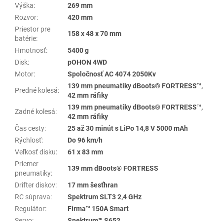
Výška
:
269 mm
Rozvor
:
420 mm
Priestor pre
158 x 48 x 70 mm
batérie
:
Hmotnosť
:
5400 g
Disk
:
pOHON 4WD
Motor
:
Spoločnosť AC 4074 2050Kv
139 mm pneumatiky dBoots® FORTRESS™,
Predné kolesá
:
42 mm ráfiky
139 mm pneumatiky dBoots® FORTRESS™,
Zadné kolesá
:
42 mm ráfiky
Čas cesty
:
25 až 30 minút s LiPo 14,8 V 5000 mAh
Rýchlosť
:
Do 96 km/h
Veľkosť disku
:
61 x 83 mm
Priemer
139 mm dBoots® FORTRESS
pneumatiky
:
Drifter diskov
:
17 mm šesťhran
RC súprava
:
Spektrum SLT3 2,4 GHz
Regulátor
:
Firma™ 150A Smart
Servo
:
Spektrum™ S652