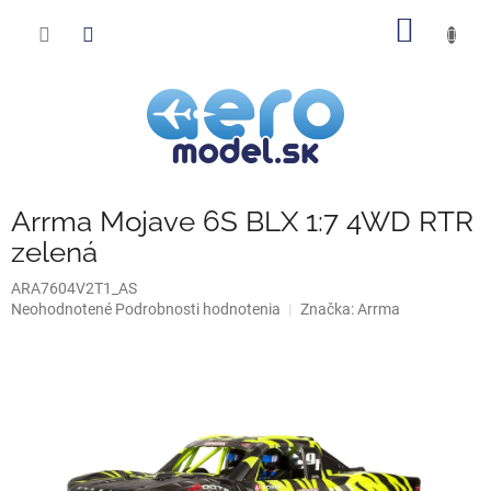
Prejsť
NÁKU
na
obsah
KOŠÍK
Arrma Mojave 6S BLX 1:7 4WD RTR
zelená
ARA7604V2T1_AS
Priemerné
Neohodnotené
Podrobnosti hodnotenia
Značka:
Arrma
hodnotenie
produktu
je
0,0
z
5
hviezdičiek.