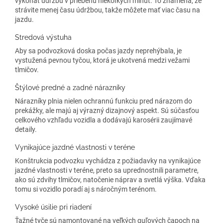
vykonať údržbu v priebehu niekoľkých minút. To znamená, že
strávite menej času údržbou, takže môžete mať viac času na
jazdu.
Stredová výstuha
Aby sa podvozková doska počas jazdy neprehýbala, je
vystužená pevnou tyčou, ktorá je ukotvená medzi vežami
tlmičov.
Štýlové predné a zadné nárazníky
Nárazníky plnia nielen ochrannú funkciu pred nárazom do
prekážky, ale majú aj výrazný dizajnový aspekt. Sú súčasťou
celkového vzhľadu vozidla a dodávajú karosérii zaujímavé
detaily.
Vynikajúce jazdné vlastnosti v teréne
Konštrukcia podvozku vychádza z požiadavky na vynikajúce
jazdné vlastnosti v teréne, preto sa uprednostnili parametre,
ako sú zdvihy tlmičov, natočenie náprav a svetlá výška. Vďaka
tomu si vozidlo poradí aj s náročným terénom.
Vysoké úsilie pri riadení
Ťažné tyče sú namontované na veľkých guľových čapoch na