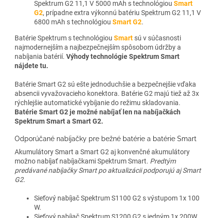
Spektrum G2 11,1 V 5000 mAh s technológiou
Smart
G2
, prípadne extra výkonnú batériu Spektrum G2 11,1 V
6800 mAh s technológiou
Smart G2
.
Batérie Spektrum s technológiou
Smart
sú v súčasnosti
najmodernejším a najbezpečnejším spôsobom údržby a
nabíjania batérií.
Výhody technológie Spektrum Smart
nájdete tu.
Batérie Smart G2 sú ešte jednoduchšie a bezpečnejšie vďaka
absencii vyvažovacieho konektora. Batérie G2 majú tiež až 3x
rýchlejšie automatické vybíjanie do režimu skladovania.
Batérie Smart G2 je možné nabíjať len na nabíjačkách
Spektrum Smart a Smart G2.
Odporúčané nabíjačky pre bežné batérie a batérie Smart
Akumulátory Smart a Smart G2 aj konvenčné akumulátory
možno nabíjať nabíjačkami Spektrum Smart.
Predtým
predávané nabíjačky Smart po aktualizácii podporujú aj Smart
G2.
Sieťový nabíjač Spektrum S1100 G2 s výstupom 1x 100
W.
Sieťový nabíjač Spektrum S1200 G2 s jedným 1x 200W