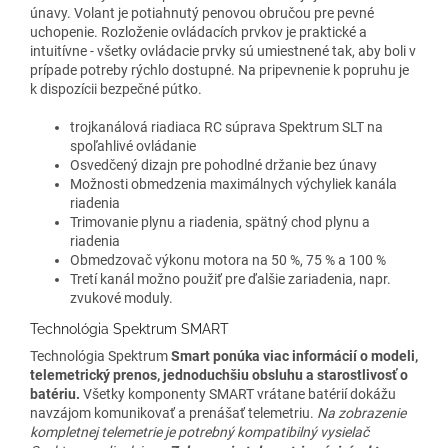
únavy. Volant je potiahnutý penovou obručou pre pevné
uchopenie. Rozloženie ovládacích prvkov je praktické a
intuitívne - všetky ovládacie prvky sú umiestnené tak, aby boli v
prípade potreby rýchlo dostupné. Na pripevnenie k popruhu je
k dispozícii bezpečné pútko.
trojkanálová riadiaca RC súprava Spektrum SLT na
spoľahlivé ovládanie
Osvedčený dizajn pre pohodlné držanie bez únavy
Možnosti obmedzenia maximálnych výchyliek kanála
riadenia
Trimovanie plynu a riadenia, spätný chod plynu a
riadenia
Obmedzovač výkonu motora na 50 %, 75 % a 100 %
Tretí kanál možno použiť pre ďalšie zariadenia, napr.
zvukové moduly.
Technológia Spektrum SMART
Technológia Spektrum
Smart ponúka viac informácií o modeli,
telemetrický prenos, jednoduchšiu obsluhu a starostlivosť o
batériu.
Všetky komponenty SMART vrátane batérií dokážu
navzájom komunikovať a prenášať telemetriu.
Na zobrazenie
kompletnej telemetrie je potrebný kompatibilný vysielač