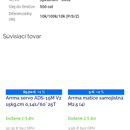
Olej do tlmičov
:
550 cst
Diferenciálny
10k/100k/10k (P/S/Z)
olej
:
Súvisiaci tovar
65,70 €
–1 %
5 €
–2 %
Arrma servo ADS-15M V2
Arrma matice samojistná
15kg.cm 0,14s/60° 25T
M2.5 (4)
Dodanie 2-5 dní
Dodanie 2-5 dní
52,35 € bez DPH
3,98 € bez DPH