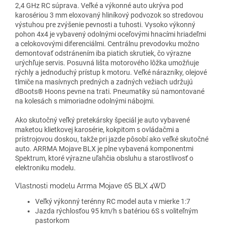
2,4 GHz RC súprava. Veľké a výkonné auto ukrýva pod
karosériou 3 mm eloxovaný hliníkový podvozok so stredovou
výstuhou pre zvýšenie pevnosti a tuhosti. Vysoko výkonný
pohon 4x4 je vybavený odolnými oceľovými hnacími hriadeľmi
a celokovovými diferenciálmi. Centrálnu prevodovku možno
demontovať odstránením iba piatich skrutiek, čo výrazne
urýchľuje servis. Posuvná lišta motorového lôžka umožňuje
rýchly a jednoduchý prístup k motoru. Veľké nárazníky, olejové
tlmiče na masívnych predných a zadných vežiach udržujú
dBoots® Hoons pevne na trati. Pneumatiky sú namontované
na kolesách s mimoriadne odolnými nábojmi.
Ako skutočný veľký pretekársky špeciál je auto vybavené
maketou klietkovej karosérie, kokpitom s ovládačmi a
prístrojovou doskou, takže pri jazde pôsobí ako veľké skutočné
auto. ARRMA Mojave BLX je plne vybavená komponentmi
Spektrum, ktoré výrazne uľahčia obsluhu a starostlivosť o
elektroniku modelu.
Vlastnosti modelu Arrma Mojave 6S BLX 4WD
Veľký výkonný terénny RC model auta v mierke 1:7
Jazda rýchlosťou 95 km/h s batériou 6S s voliteľným
pastorkom