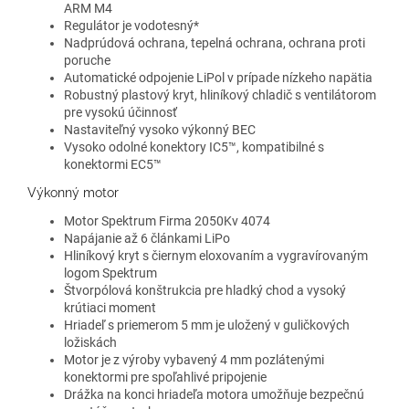
ARM M4
Regulátor je vodotesný*
Nadprúdová ochrana, tepelná ochrana, ochrana proti
poruche
Automatické odpojenie LiPol v prípade nízkeho napätia
Robustný plastový kryt, hliníkový chladič s ventilátorom
pre vysokú účinnosť
Nastaviteľný vysoko výkonný BEC
Vysoko odolné konektory IC5™, kompatibilné s
konektormi EC5™
Výkonný motor
Motor Spektrum Firma 2050Kv 4074
Napájanie až 6 článkami LiPo
Hliníkový kryt s čiernym eloxovaním a vygravírovaným
logom Spektrum
Štvorpólová konštrukcia pre hladký chod a vysoký
krútiaci moment
Hriadeľ s priemerom 5 mm je uložený v guličkových
ložiskách
Motor je z výroby vybavený 4 mm pozlátenými
konektormi pre spoľahlivé pripojenie
Drážka na konci hriadeľa motora umožňuje bezpečnú