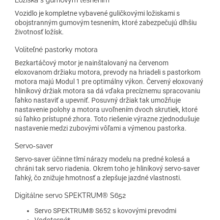
Ložiská s gumovým tesnením
Vozidlo je kompletne vybavené guličkovými ložiskami s
obojstranným gumovým tesnením, ktoré zabezpečujú dlhšiu
životnosť ložísk.
Voliteľné pastorky motora
Bezkartáčový motor je nainštalovaný na červenom
eloxovanom držiaku motora, prevody na hriadeli s pastorkom
motora majú Modul 1 pre optimálny výkon. Červený eloxovaný
hliníkový držiak motora sa dá vďaka precíznemu spracovaniu
ľahko nastaviť a upevniť. Posuvný držiak tak umožňuje
nastavenie polohy a motora uvoľnením dvoch skrutiek, ktoré
sú ľahko prístupné zhora. Toto riešenie výrazne zjednodušuje
nastavenie medzi zubovými vôľami a výmenou pastorka.
Servo-saver
Servo-saver účinne tlmí nárazy modelu na predné kolesá a
chráni tak servo riadenia. Okrem toho je hliníkový servo-saver
ľahký, čo znižuje hmotnosť a zlepšuje jazdné vlastnosti.
Digitálne servo SPEKTRUM® S652
Servo SPEKTRUM® S652 s kovovými prevodmi