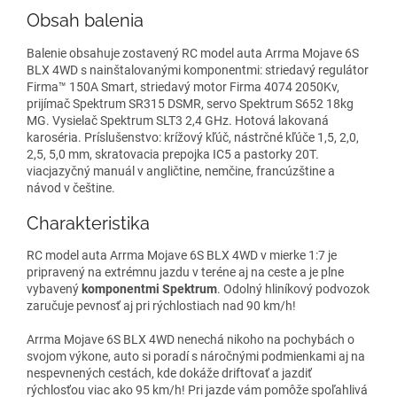
Obsah balenia
Balenie obsahuje zostavený RC model auta Arrma Mojave 6S
BLX 4WD s nainštalovanými komponentmi: striedavý regulátor
Firma™ 150A Smart, striedavý motor Firma 4074 2050Kv,
prijímač Spektrum SR315 DSMR, servo Spektrum S652 18kg
MG. Vysielač Spektrum SLT3 2,4 GHz. Hotová lakovaná
karoséria. Príslušenstvo: krížový kľúč, nástrčné kľúče 1,5, 2,0,
2,5, 5,0 mm, skratovacia prepojka IC5 a pastorky 20T.
viacjazyčný manuál v angličtine, nemčine, francúzštine a
návod v češtine.
Charakteristika
RC model auta Arrma Mojave 6S BLX 4WD v mierke 1:7 je
pripravený na extrémnu jazdu v teréne aj na ceste a je plne
vybavený
komponentmi Spektrum
. Odolný hliníkový podvozok
zaručuje pevnosť aj pri rýchlostiach nad 90 km/h!
Arrma Mojave 6S BLX 4WD nenechá nikoho na pochybách o
svojom výkone, auto si poradí s náročnými podmienkami aj na
nespevnených cestách, kde dokáže driftovať a jazdiť
rýchlosťou viac ako 95 km/h! Pri jazde vám pomôže spoľahlivá