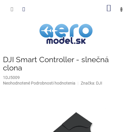
Prejsť
NÁKU
na
obsah
KOŠÍK
DJI Smart Controller - slnečná
clona
1DJ5009
Priemerné
Neohodnotené
Podrobnosti hodnotenia
Značka:
DJI
hodnotenie
produktu
je
0,0
z
5
hviezdičiek.