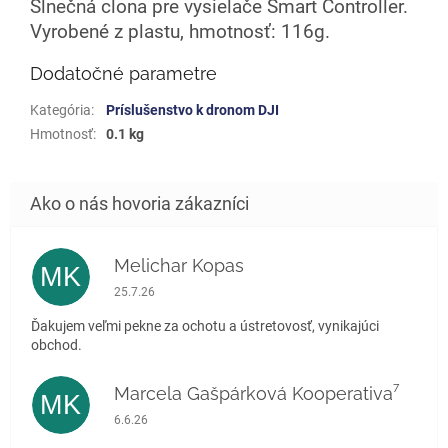
Slnečná clona pre vysielače Smart Controller.
Vyrobené z plastu, hmotnosť: 116g.
Dodatočné parametre
Kategória
:
Príslušenstvo k dronom DJI
Hmotnosť
:
0.1 kg
Melichar Kopas
MK
Hodnotenie obchodu je 5 z 5 hviezdičiek.
25.7.26
Ďakujem veľmi pekne za ochotu a ústretovosť, vynikajúci
obchod.
Marcela Gašpárková Kooperativa⁷
MK
Hodnotenie obchodu je 5 z 5 hviezdičiek.
6.6.26