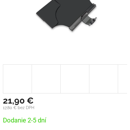
21,90 €
17,80 € bez DPH
Jednotková
Dodanie 2-5 dní
cena: