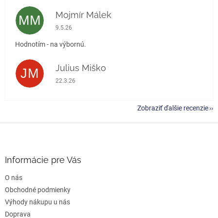
Mojmír Málek
MM
Hodnotenie obchodu je 5 z 5 hviezdičiek.
9.5.26
Hodnotím - na výbornú.
Julius Miško
JM
Hodnotenie obchodu je 5 z 5 hviezdičiek.
22.3.26
Zobraziť ďalšie recenzie
Z
á
p
ä
Informácie pre Vás
t
O nás
i
e
Obchodné podmienky
Výhody nákupu u nás
Doprava