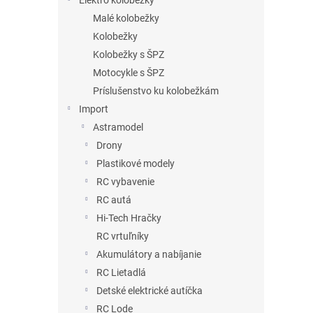
Elektro kolobežky
Malé kolobežky
Kolobežky
Kolobežky s ŠPZ
Motocykle s ŠPZ
Príslušenstvo ku kolobežkám
Import
Astramodel
Drony
Plastikové modely
RC vybavenie
RC autá
Hi-Tech Hračky
RC vrtuľníky
Akumulátory a nabíjanie
RC Lietadlá
Detské elektrické autíčka
RC Lode