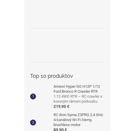
Top 10 produktov
Amewi Hyper GO H12P 1/12
Ford Bronco R Crawler RTR
1:12 4WD RTR – RC crawler s
kovovým rámom podvozku
219,90 €
RC dron Syma Z3PRO 2,4 GHz
4-kanálový Wi-Fi čierny,
brushless motor
89,90 €