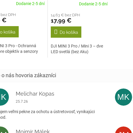
Dodanie 2-5 dní
Dodanie 2-5 dní
€ bez DPH
14,63 € bez DPH
0 €
17,99 €
o košíka
Do košíka
NI 3 Pro - Ochranná
DJI MINI 3 Pro / Mini 3 – dve
re objektív a senzory
LED svetlá (bez Aku)
Melichar Kopas
MK
MK
Hodnotenie obchodu je 5 z 5 hviezdičiek.
25.7.26
jem veľmi pekne za ochotu a ústretovosť, vynikajúci
hod.
Mojmír Málek