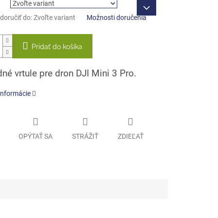
oručiť do:
Zvoľte variant
Možnosti doručenia
Pridať do košíka
né vrtule pre dron DJI Mini 3 Pro.
informácie
OPÝTAŤ SA
STRÁŽIŤ
ZDIEĽAŤ