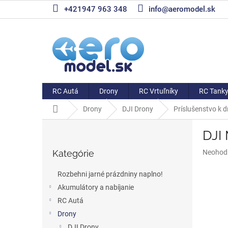
Prejsť
+421947 963 348
info@aeromodel.sk
na
obsah
RC Autá
Drony
RC Vrtuľníky
RC Tank
Domov
Drony
DJI Drony
Príslušenstvo k 
B
DJI 
o
Preskočiť
č
Priemer
Kategórie
Neohod
kategórie
n
hodnote
ý
produkt
Rozbehni jarné prázdniny naplno!
p
je
Akumulátory a nabíjanie
a
0,0
z
RC Autá
n
5
e
Drony
hviezdič
l
DJI Drony