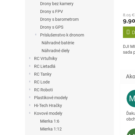
Drony bez kamery
Drony s FPV
8,05 
Drony s barometrom
9,9
Drony s GPS
D
Príslušenstvo k dronom
Náhradné batérie
DJI MI
Náhradné diely
sada p
RC Vrtuľníky
RC Lietadlá
RC Tanky
RC Lode
RC Roboti
Plastikové modely
Hi-Tech Hračky
Kovové modely
Ďaku
obc
Mierka 1:6
Mierka 1:12