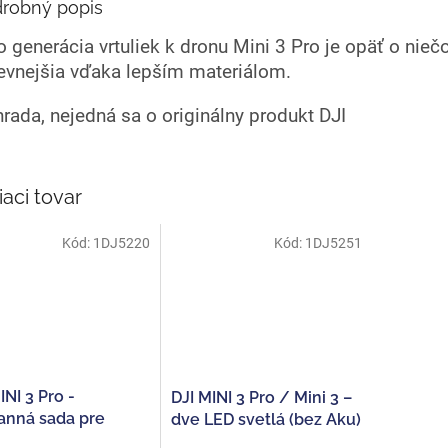
robný popis
o generácia vrtuliek k dronu Mini 3 Pro je opäť o nieč
evnejšia vďaka lepším materiálom.
rada, nejedná sa o originálny produkt DJI
iaci tovar
Kód:
1DJ5220
Kód:
1DJ5251
INI 3 Pro -
DJI MINI 3 Pro / Mini 3 –
anná sada pre
dve LED svetlá (bez Aku)
tív a senzory