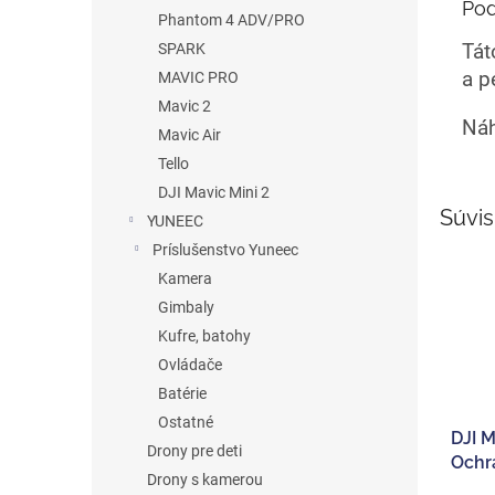
Pod
Phantom 4 ADV/PRO
Tát
SPARK
a p
MAVIC PRO
Mavic 2
Náh
Mavic Air
Tello
DJI Mavic Mini 2
Súvis
YUNEEC
Príslušenstvo Yuneec
Kamera
Gimbaly
Kufre, batohy
Ovládače
Batérie
Ostatné
DJI M
Drony pre deti
Ochr
Drony s kamerou
objek