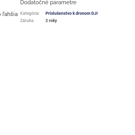
Dodatočné parametre
o ľahšia
Kategória
:
Príslušenstvo k dronom DJI
Záruka
:
2 roky