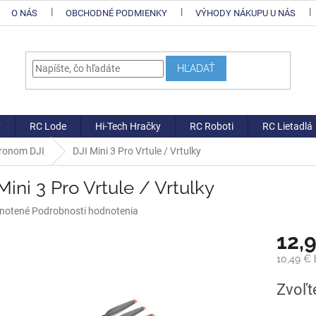
O NÁS
OBCHODNÉ PODMIENKY
VÝHODY NÁKUPU U NÁS
HĽADAŤ
y
RC Lode
Hi-Tech Hračky
RC Roboti
RC Lietadlá
dronom DJI
DJI Mini 3 Pro Vrtule / Vrtulky
Mini 3 Pro Vrtule / Vrtulky
né
notené
Podrobnosti hodnotenia
nie
12,
u
10,49 €
Jednotk
Zvoľt
cena:
iek.