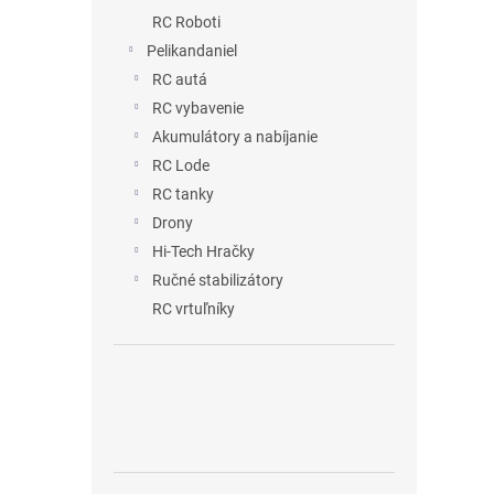
RC Roboti
Pelikandaniel
RC autá
RC vybavenie
Akumulátory a nabíjanie
RC Lode
RC tanky
Drony
Hi-Tech Hračky
Ručné stabilizátory
RC vrtuľníky