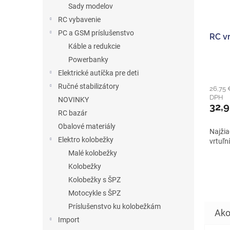
Sady modelov
RC vybavenie
PC a GSM príslušenstvo
RC v
Káble a redukcie
Powerbanky
Priem
Elektrické autíčka pre deti
hodno
Ručné stabilizátory
26,75 
produ
DPH
NOVINKY
je
32,
5,0
RC bazár
z
Obalové materiály
5
Najžia
hviezd
Elektro kolobežky
vrtuľn
Malé kolobežky
Kolobežky
Kolobežky s ŠPZ
Motocykle s ŠPZ
Príslušenstvo ku kolobežkám
Import