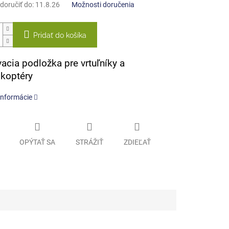
oručiť do:
11.8.26
Možnosti doručenia
Pridať do košíka
vacia podložka pre vrtuľníky a
koptéry
informácie
OPÝTAŤ SA
STRÁŽIŤ
ZDIEĽAŤ