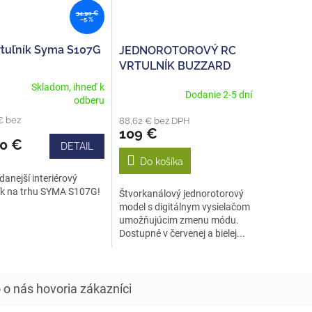
34,90 €
–5 %
rtuľník Syma S107G
JEDNOROTOROVÝ RC
VRTULNÍK BUZZARD
4CH
Skladom, ihneď k
Dodanie 2-5 dní
erné
odberu
tenie
€ bez
88,62 € bez DPH
ktu
109 €
90 €
DETAIL
Do košíka
danejší interiérový
ičiek.
ík na trhu SYMA S107G!
Štvorkanálový jednorotorový
model s digitálnym vysielačom
umožňujúcim zmenu módu.
Dostupné v červenej a bielej...