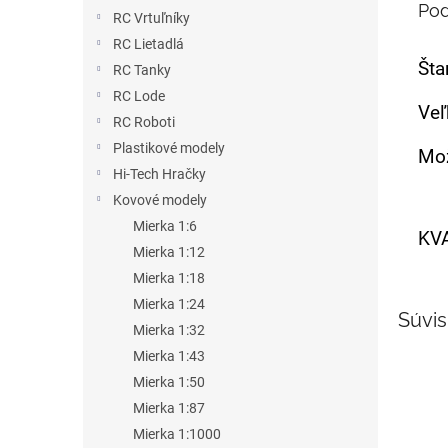
Pod
RC Vrtuľníky
RC Lietadlá
Šta
RC Tanky
RC Lode
Veľ
RC Roboti
Plastikové modely
Mož
Hi-Tech Hračky
Kovové modely
Mierka 1:6
KV
Mierka 1:12
Mierka 1:18
Mierka 1:24
Súvis
Mierka 1:32
Mierka 1:43
Mierka 1:50
Mierka 1:87
Mierka 1:1000