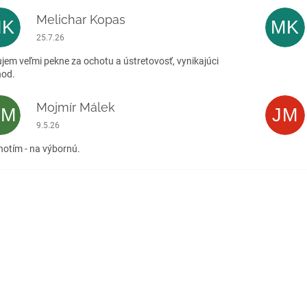
Melichar Kopas
MK
MK
Hodnotenie obchodu je 5 z 5 hviezdičiek.
25.7.26
jem veľmi pekne za ochotu a ústretovosť, vynikajúci
hod.
Mojmír Málek
MM
JM
Hodnotenie obchodu je 5 z 5 hviezdičiek.
9.5.26
otím - na výbornú.