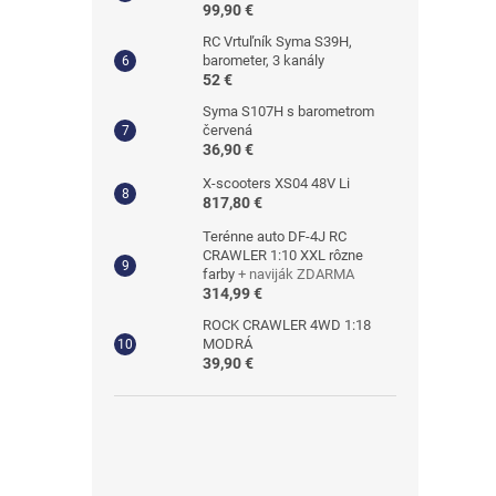
99,90 €
RC Vrtuľník Syma S39H,
barometer, 3 kanály
52 €
Syma S107H s barometrom
červená
36,90 €
X-scooters XS04 48V Li
817,80 €
Terénne auto DF-4J RC
CRAWLER 1:10 XXL rôzne
farby
+ naviják ZDARMA
314,99 €
ROCK CRAWLER 4WD 1:18
MODRÁ
39,90 €