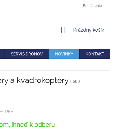
DOPRAVA
VERNOSTNÁ ZĽAVA
AKO REKLAMOVAŤ/VRÁTIŤ TO
Prihlásenie
NÁKUPNÝ
Prázdny košík
KOŠÍK
SERVIS DRONOV
NOVINKY
KONTAKT
téry a kvadrokoptéry
H600
bez DPH
ová
om, ihneď k odberu