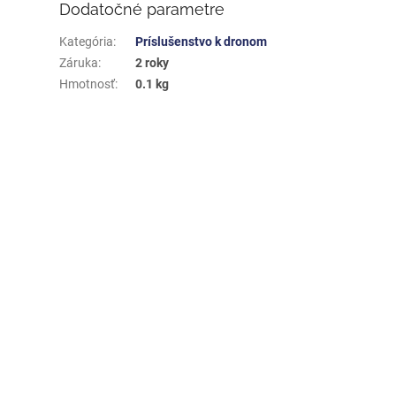
Dodatočné parametre
Kategória
:
Príslušenstvo k dronom
Záruka
:
2 roky
Hmotnosť
:
0.1 kg