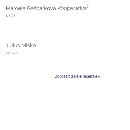
Marcela Gašpárková Kooperativa⁷
Hodnotenie obchodu je 5 z 5 hviezdičiek.
6.6.26
Julius Miško
Hodnotenie obchodu je 5 z 5 hviezdičiek.
22.3.26
Zobraziť ďalšie recenzie