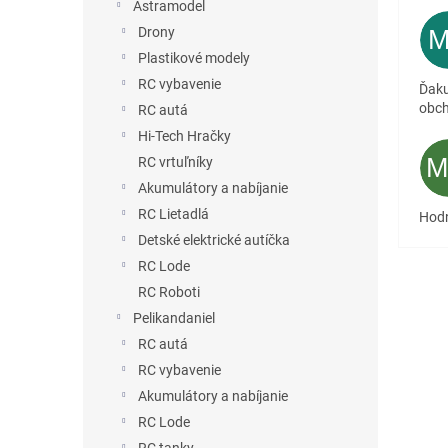
Astramodel
Drony
Plastikové modely
RC vybavenie
Ďaku
obc
RC autá
Hi-Tech Hračky
RC vrtuľníky
Akumulátory a nabíjanie
RC Lietadlá
Hodn
Detské elektrické autíčka
RC Lode
RC Roboti
Pelikandaniel
RC autá
RC vybavenie
Akumulátory a nabíjanie
RC Lode