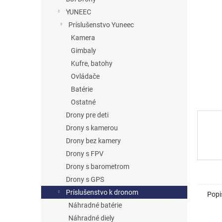
YUNEEC
Príslušenstvo Yuneec
Kamera
Gimbaly
Kufre, batohy
Ovládače
Batérie
Ostatné
Drony pre deti
Drony s kamerou
Drony bez kamery
Drony s FPV
Drony s barometrom
Drony s GPS
Príslušenstvo k dronom
Popi
Náhradné batérie
Náhradné diely