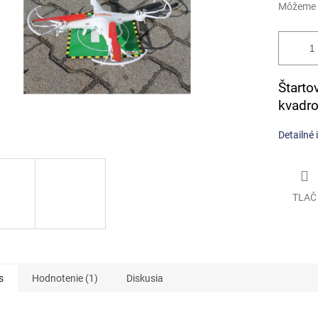
Môžeme d
Štarto
kvadro
Detailné 
TLAČ
s
Hodnotenie (1)
Diskusia