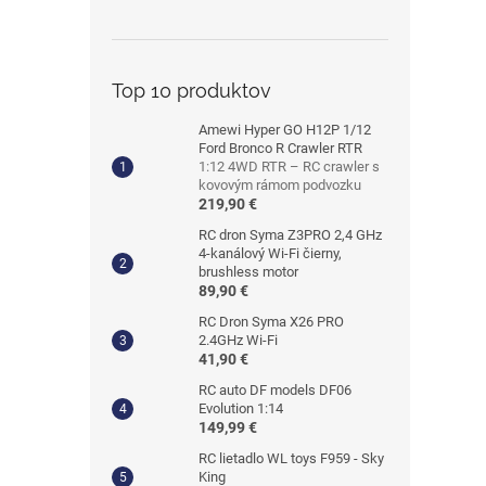
Top 10 produktov
Amewi Hyper GO H12P 1/12
Ford Bronco R Crawler RTR
1:12 4WD RTR – RC crawler s
kovovým rámom podvozku
219,90 €
RC dron Syma Z3PRO 2,4 GHz
4-kanálový Wi-Fi čierny,
brushless motor
89,90 €
RC Dron Syma X26 PRO
2.4GHz Wi-Fi
41,90 €
RC auto DF models DF06
Evolution 1:14
149,99 €
RC lietadlo WL toys F959 - Sky
King