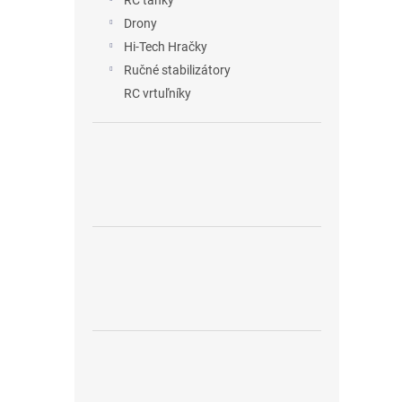
RC tanky
Drony
Hi-Tech Hračky
Ručné stabilizátory
RC vrtuľníky