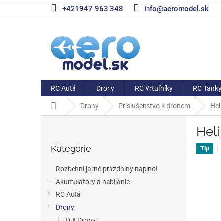
Prejsť
+421947 963 348
info@aeromodel.sk
na
obsah
RC Autá
Drony
RC Vrtuľníky
RC Tank
Domov
Drony
Príslušenstvo k dronom
Hel
B
Heli
o
Preskočiť
č
Kategórie
kategórie
Tip
n
ý
Rozbehni jarné prázdniny naplno!
p
Akumulátory a nabíjanie
a
RC Autá
n
e
Drony
l
DJI Drony