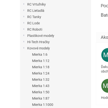
RC Vrtuľníky
Pod
RC Lietadlá
Ba
RC Tanky
RC Lode
RC Roboti
Plastikové modely
Hi-Tech Hračky
Kovové modely
Mierka 1:6
Mierka 1:12
Ďaku
Mierka 1:18
obc
Mierka 1:24
Mierka 1:32
Mierka 1:43
Mierka 1:50
Hodn
Mierka 1:87
Mierka 1:1000