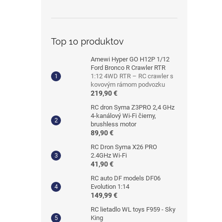
Top 10 produktov
Amewi Hyper GO H12P 1/12
Ford Bronco R Crawler RTR
1:12 4WD RTR – RC crawler s
kovovým rámom podvozku
219,90 €
RC dron Syma Z3PRO 2,4 GHz
4-kanálový Wi-Fi čierny,
brushless motor
89,90 €
RC Dron Syma X26 PRO
2.4GHz Wi-Fi
41,90 €
RC auto DF models DF06
Evolution 1:14
149,99 €
RC lietadlo WL toys F959 - Sky
King