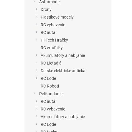
Astramodel
Drony
Plastikové modely
RC vybavenie
RC autá
Hi-Tech Hračky
RC vrtuľníky
Akumulátory a nabíjanie
RC Lietadlá
Detské elektrické autíčka
RC Lode
RC Roboti
Pelikandaniel
RC autá
RC vybavenie
Akumulátory a nabíjanie
RC Lode