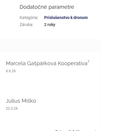
Dodatočné parametre
Kategória
:
Príslušenstvo k dronom
Záruka
:
2 roky
Marcela Gašpárková Kooperativa⁷
Hodnotenie obchodu je 5 z 5 hviezdičiek.
6.6.26
Julius Miško
Hodnotenie obchodu je 5 z 5 hviezdičiek.
22.3.26