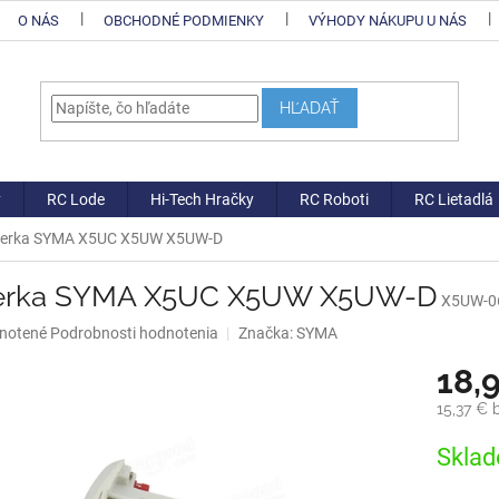
O NÁS
OBCHODNÉ PODMIENKY
VÝHODY NÁKUPU U NÁS
HĽADAŤ
y
RC Lode
Hi-Tech Hračky
RC Roboti
RC Lietadlá
terka SYMA X5UC X5UW X5UW-D
erka SYMA X5UC X5UW X5UW-D
X5UW-0
né
notené
Podrobnosti hodnotenia
Značka:
SYMA
nie
18,
u
15,37 €
Jednotk
Sklad
cena:
iek.