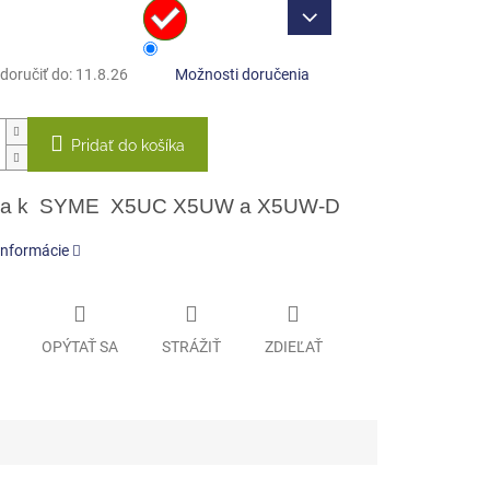
oručiť do:
11.8.26
Možnosti doručenia
Pridať do košíka
ka k SYME X5UC X5UW a X5UW-D
informácie
OPÝTAŤ SA
STRÁŽIŤ
ZDIEĽAŤ