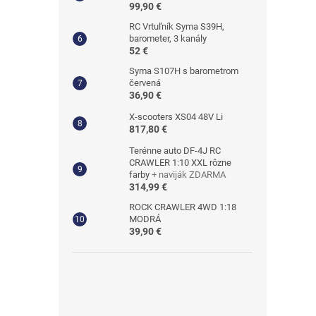
99,90 €
RC Vrtuľník Syma S39H,
barometer, 3 kanály
52 €
Syma S107H s barometrom
červená
36,90 €
X-scooters XS04 48V Li
817,80 €
Terénne auto DF-4J RC
CRAWLER 1:10 XXL rôzne
farby
+ naviják ZDARMA
314,99 €
ROCK CRAWLER 4WD 1:18
MODRÁ
39,90 €