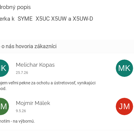
robný popis
terka k SYME X5UC X5UW a X5UW-D
Melichar Kopas
MK
MK
Hodnotenie obchodu je 5 z 5 hviezdičiek.
25.7.26
jem veľmi pekne za ochotu a ústretovosť, vynikajúci
hod.
Mojmír Málek
MM
JM
Hodnotenie obchodu je 5 z 5 hviezdičiek.
9.5.26
otím - na výbornú.