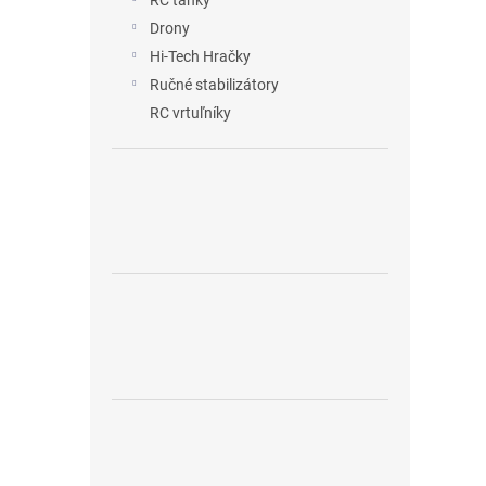
RC tanky
Drony
Hi-Tech Hračky
Ručné stabilizátory
RC vrtuľníky