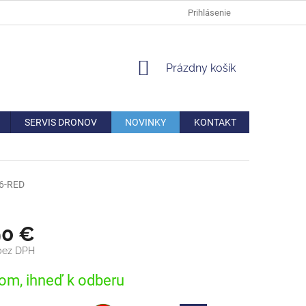
DOPRAVA
VERNOSTNÁ ZĽAVA
AKO REKLAMOVAŤ/VRÁTIŤ TO
Prihlásenie
NÁKUPNÝ
Prázdny košík
KOŠÍK
SERVIS DRONOV
NOVINKY
KONTAKT
6-RED
90 €
 bez DPH
ová
om, ihneď k odberu