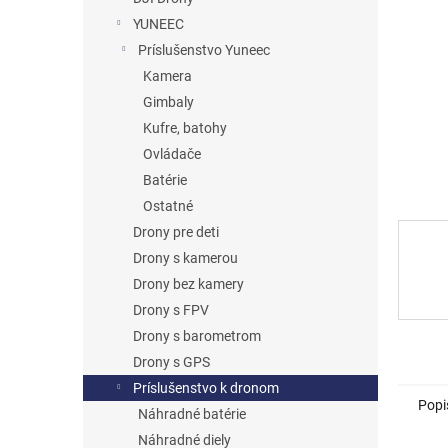
YUNEEC
Príslušenstvo Yuneec
Kamera
Gimbaly
Kufre, batohy
Ovládače
Batérie
Ostatné
Drony pre deti
Drony s kamerou
Drony bez kamery
Drony s FPV
Drony s barometrom
Drony s GPS
Príslušenstvo k dronom
Popi
Náhradné batérie
Náhradné diely