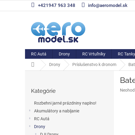
Prejsť
+421947 963 348
info@aeromodel.sk
na
obsah
RC Autá
Drony
RC Vrtuľníky
RC Tank
Domov
Drony
Príslušenstvo k dronom
Ba
B
Bat
o
Preskočiť
č
Priemer
Kategórie
Neohod
kategórie
n
hodnote
ý
produkt
Rozbehni jarné prázdniny naplno!
p
je
Akumulátory a nabíjanie
a
0,0
z
RC Autá
n
5
e
Drony
hviezdič
l
DJI Drony