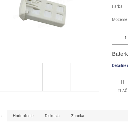
Farba
Môžeme d
Bater
Detailné 
TLAČ
s
Hodnotenie
Diskusia
Značka