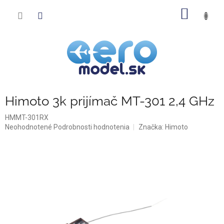
Prejsť
NÁKU
na
obsah
KOŠÍK
Himoto 3k prijímač MT-301 2,4 GHz
HMMT-301RX
Priemerné
Neohodnotené
Podrobnosti hodnotenia
Značka:
Himoto
hodnotenie
produktu
je
0,0
z
5
hviezdičiek.