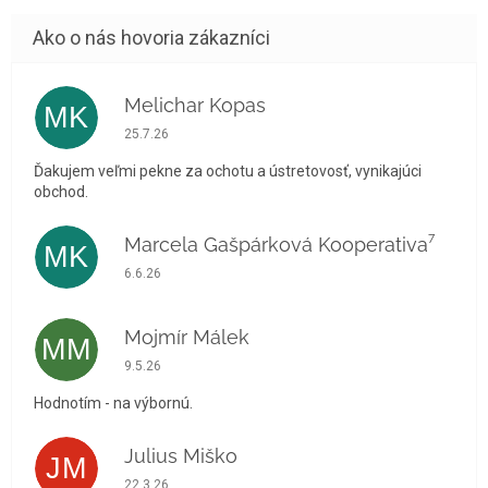
Melichar Kopas
MK
Hodnotenie obchodu je 5 z 5 hviezdičiek.
25.7.26
Ďakujem veľmi pekne za ochotu a ústretovosť, vynikajúci
obchod.
Marcela Gašpárková Kooperativa⁷
MK
Hodnotenie obchodu je 5 z 5 hviezdičiek.
6.6.26
Mojmír Málek
MM
Hodnotenie obchodu je 5 z 5 hviezdičiek.
9.5.26
Hodnotím - na výbornú.
Julius Miško
JM
Hodnotenie obchodu je 5 z 5 hviezdičiek.
22.3.26