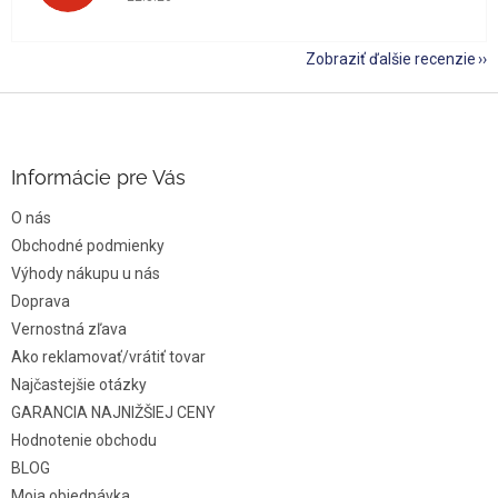
Zobraziť ďalšie recenzie
Z
á
p
ä
Informácie pre Vás
t
O nás
i
e
Obchodné podmienky
Výhody nákupu u nás
Doprava
Vernostná zľava
Ako reklamovať/vrátiť tovar
Najčastejšie otázky
GARANCIA NAJNIŽŠIEJ CENY
Hodnotenie obchodu
BLOG
Moja objednávka