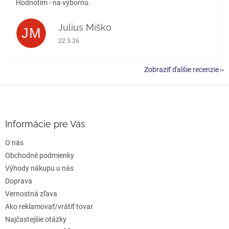
Hodnotím - na výbornú.
Julius Miško
JM
Hodnotenie obchodu je 5 z 5 hviezdičiek.
22.3.26
Zobraziť ďalšie recenzie
Z
á
p
ä
Informácie pre Vás
t
O nás
i
e
Obchodné podmienky
Výhody nákupu u nás
Doprava
Vernostná zľava
Ako reklamovať/vrátiť tovar
Najčastejšie otázky