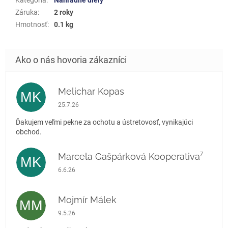
Záruka
:
2 roky
Hmotnosť
:
0.1 kg
Melichar Kopas
MK
Hodnotenie obchodu je 5 z 5 hviezdičiek.
25.7.26
Ďakujem veľmi pekne za ochotu a ústretovosť, vynikajúci
obchod.
Marcela Gašpárková Kooperativa⁷
MK
Hodnotenie obchodu je 5 z 5 hviezdičiek.
6.6.26
Mojmír Málek
MM
Hodnotenie obchodu je 5 z 5 hviezdičiek.
9.5.26