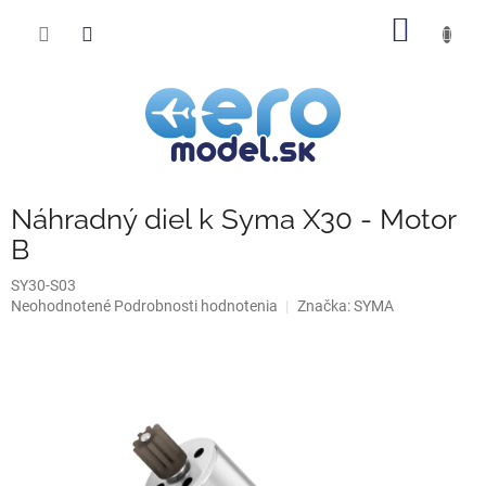
Prejsť
NÁKU
na
obsah
KOŠÍK
Náhradný diel k Syma X30 - Motor
B
SY30-S03
Priemerné
Neohodnotené
Podrobnosti hodnotenia
Značka:
SYMA
hodnotenie
produktu
je
0,0
z
5
hviezdičiek.